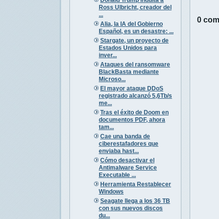
Ross Ulbricht, creador del
...
0 com
Alia, la IA del Gobierno
Español, es un desastre: ...
Stargate, un proyecto de
Estados Unidos para
inver...
Ataques del ransomware
BlackBasta mediante
Microso...
El mayor ataque DDoS
registrado alcanzó 5,6Tb/s
me...
Tras el éxito de Doom en
documentos PDF, ahora
tam...
Cae una banda de
ciberestafadores que
enviaba hast...
Cómo desactivar el
Antimalware Service
Executable ...
Herramienta Restablecer
Windows
Seagate llega a los 36 TB
con sus nuevos discos
du...