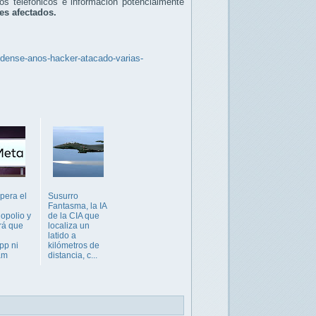
os telefónicos e información potencialmente
tes afectados.
idense-anos-hacker-atacado-varias-
pera el
Susurro
Fantasma, la IA
opolio y
de la CIA que
rá que
localiza un
latido a
pp ni
kilómetros de
am
distancia, c...