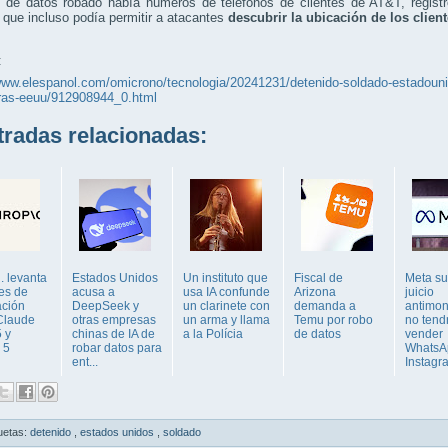
o de datos robado había números de teléfonos de clientes de AT&T, registr
 que incluso podía permitir a atacantes
descubrir la ubicación de los clien
:
/www.elespanol.com/omicrono/tecnologia/20241231/detenido-soldado-estadoun
ras-eeuu/912908944_0.html
adas relacionadas:
. levanta
Estados Unidos
Un instituto que
Fiscal de
Meta su
les de
acusa a
usa IA confunde
Arizona
juicio
ación
DeepSeek y
un clarinete con
demanda a
antimon
Claude
otras empresas
un arma y llama
Temu por robo
no tend
 y
chinas de IA de
a la Polícia
de datos
vender
 5
robar datos para
WhatsA
ent...
Instagr
uetas:
detenido
,
estados unidos
,
soldado