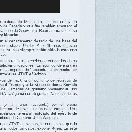
el estado de Minnesota, en una entrevista
do de Canadá y que fue también arrestado el
 la nube de Snowflake. Roen afirma que si su
ey Moucka.
en el departamento de radio de una base del
igen, Estados Unidos. A los 18 años, el joven
 que su hijo
siempre había sido bueno con
ico.
mento tenía la intención de vender los datos
 telecomunicaciones. Es aquí donde entra en
una especie de 'subcontratación' hecha por
ntre ellas AT&T y Verizon.
foros de
hacking
un conjunto de registros de
onald Trump y a la vicepresidenta Kamala
s de "llamadas del gobierno presidencial". No
NSA, la Agencia de Seguridad Nacional de los
a (o al menos rastreada) por el propio
directora de investigación de la empresa Unit
erdelincuente
era un soldado del ejército de
dentidad de Cameron John Wagenius.
a por AT&T en verano, lo que llevó a que la
rrar todos los datos, expone
Wired.
En este