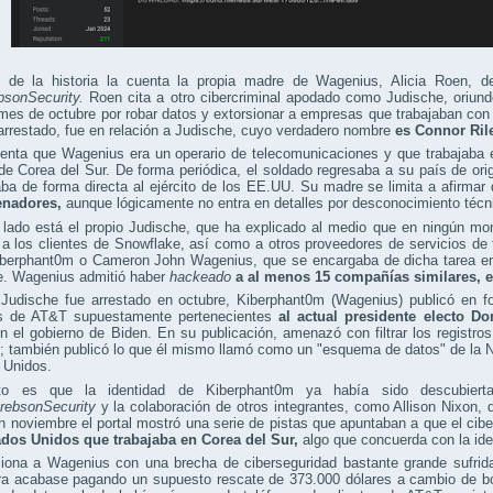
o de la historia la cuenta la propia madre de Wagenius, Alicia Roen, d
bsonSecurity.
Roen cita a otro cibercriminal apodado como Judische, oriun
es de octubre por robar datos y extorsionar a empresas que trabajaban con
 arrestado, fue en relación a Judische, cuyo verdadero nombre
es Connor Ril
enta que Wagenius era un operario de telecomunicaciones y que trabajaba 
 de Corea del Sur. De forma periódica, el soldado regresaba a su país de or
aba de forma directa al ejército de los EE.UU. Su madre se limita a afirmar
enadores,
aunque lógicamente no entra en detalles por desconocimiento técn
 lado está el propio Judische, que ha explicado al medio que en ningún mo
a los clientes de Snowflake, así como a otros proveedores de servicios de
iberphant0m o Cameron John Wagenius, que se encargaba de dicha tarea en 
e. Wagenius admitió haber
hackeado
a al menos 15 compañías similares, e
Judische fue arrestado en octubre, Kiberphant0m (Wagenius) publicó en 
s de AT&T supuestamente pertenecientes
al actual presidente electo D
n el gobierno de Biden. En su publicación, amenazó con filtrar los registro
; también publicó lo que él mismo llamó como un "esquema de datos" de la 
 Unidos.
rto es que la identidad de Kiberphant0m ya había sido descubiert
rebsonSecurity
y la colaboración de otros integrantes, como Allison Nixon, 
 noviembre el portal mostró una serie de pistas que apuntaban a que el cib
ados Unidos que trabajaba en Corea del Sur,
algo que concuerda con la i
ciona a Wagenius con una brecha de ciberseguridad bastante grande sufrid
ra acabase pagando un supuesto rescate de 373.000 dólares a cambio de bo