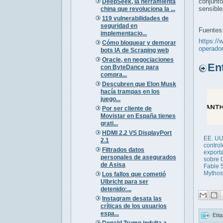
conjunt
DeepSeek, la herramienta
sensible
china que revoluciona la ...
119 vulnerabilidades de
seguridad en
Fuentes
implementacio...
https:/
Cómo bloquear y demorar
operado
bots IA de Scraping web
Oracle, en negociaciones
Entr
con ByteDance para
compra...
Descubren que Elon Musk
hacía trampas en los
juego...
Por ser cliente de
Movistar en España tienes
grati...
HDMI 2.2 VS DisplayPort
EE. UU
2.1
contro
Filtrados datos
export
personales de asegurados
sobre 
de Asisa
Fable 5
Mythos
Los fallos que cometió
Ulbricht para ser
detenido:...
Instagram desata las
críticas de los usuarios
espa...
Etiq
Donald Trump indulta a