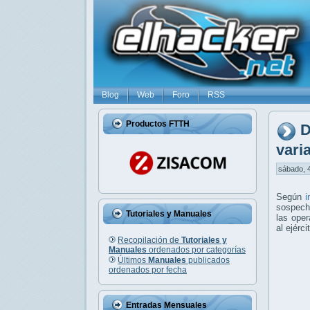
Blog
Web
Foro
RSS
Productos FTTH
D
vari
sábado, 4
Según
i
sospech
Tutoriales y Manuales
las ope
al ejérc
Recopilación de
Tutoriales y
Manuales
ordenados por categorías
Últimos
Manuales
publicados
ordenados por fecha
Entradas Mensuales