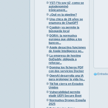
YST (‘Yo soy tú’, como se
autodenominó
irónicament...
¿Qué es la pipeline?
Una chica de 28 años se
enamora de ChatGPT
Copilot+ ya permite la
búsqueda local
DORA: la normativa
europea que obliga a los
bancos...
Apple desactiva funciones
de Apple Intelligence po...
La empresa de hosting
GoDaddy, obligada a
reforzar...
Domina los ficheros PDF
con dos servicios Docker
Entrada
OpenAI desarrolla una IA
para prolongar la vida hu...
TikTok cierra en Estados
Unidos
Vulnerabilidad permite
eludir UEFI Secure Boot
Normativa Drones España
2025