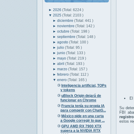
►
2026
(Total: 6224 )
▼
2025
(Total: 2103 )
►
diciembre
(Total: 441 )
►
noviembre
(Total: 142 )
►
octubre
(Total: 198 )
►
septiembre
(Total: 148 )
►
agosto
(Total: 100 )
►
julio
(Total: 95 )
►
junio
(Total: 133 )
►
mayo
(Total: 219 )
►
abril
(Total: 193 )
►
marzo
(Total: 157 )
►
febrero
(Total: 112 )
▼
enero
(Total: 165 )
Inteligencia artificial, TOPs
y tokens
uBlock Origin dejará de
El
funcionar en Chrome
Francia tenía su propia IA
Su deten
para competir con ChatG...
FBI aba
México pide en una carta
registr
a Google corregir lo que ...
estos re
GPU AMD RX 7900 XTX
supera a la NVIDIA RTX