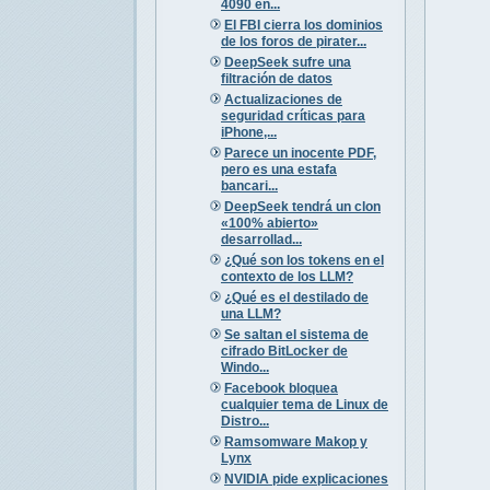
4090 en...
El FBI cierra los dominios
de los foros de pirater...
DeepSeek sufre una
filtración de datos
Actualizaciones de
seguridad críticas para
iPhone,...
Parece un inocente PDF,
pero es una estafa
bancari...
DeepSeek tendrá un clon
«100% abierto»
desarrollad...
¿Qué son los tokens en el
contexto de los LLM?
¿Qué es el destilado de
una LLM?
Se saltan el sistema de
cifrado BitLocker de
Windo...
Facebook bloquea
cualquier tema de Linux de
Distro...
Ramsomware Makop y
Lynx
NVIDIA pide explicaciones