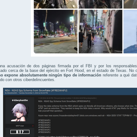
una acusación de dos páginas firmada por el FBI y por los responsables
tado cerca de la base del ejército en Fort Hood, en el estado de Texas. No 
no expone absolutamente ningún tipo de información
referente a qué da
do con otros ciberdelincuentes.