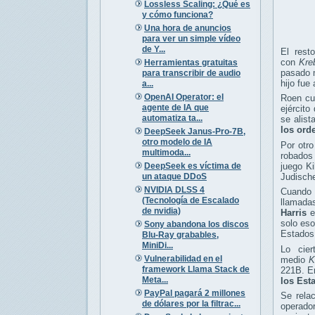
Lossless Scaling: ¿Qué es
y cómo funciona?
Una hora de anuncios
para ver un simple vídeo
de Y...
El rest
con
Kre
Herramientas gratuitas
pasado m
para transcribir de audio
hijo fue
a...
OpenAI Operator: el
Roen cu
agente de IA que
ejército
automatiza ta...
se alist
los ord
DeepSeek Janus-Pro-7B,
otro modelo de IA
Por otro
multimoda...
robados 
DeepSeek es víctima de
juego K
un ataque DDoS
Judisch
NVIDIA DLSS 4
Cuando 
(Tecnología de Escalado
llamada
de nvidia)
Harris
e
solo eso
Sony abandona los discos
Estados
Blu-Ray grabables,
MiniDi...
Lo cie
Vulnerabilidad en el
medio
K
framework Llama Stack de
221B. En
Meta...
los Est
PayPal pagará 2 millones
Se rela
de dólares por la filtrac...
operado