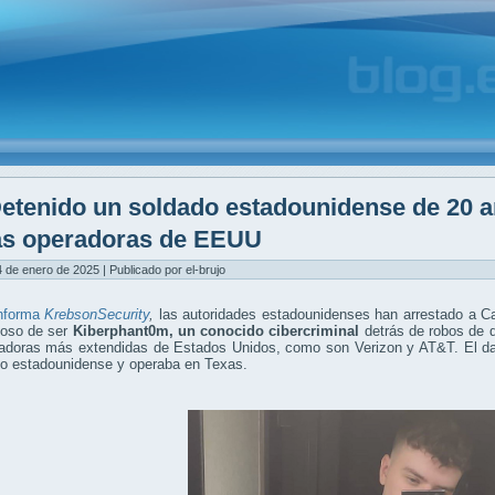
etenido un soldado estadounidense de 20 a
as operadoras de EEUU
 de enero de 2025 | Publicado por el-brujo
nforma
KrebsonSecurity
,
las autoridades estadounidenses han arrestado a 
oso de ser
Kiberphant0m, un conocido cibercriminal
detrás de robos de d
radoras más extendidas de Estados Unidos, como son Verizon y AT&T. El d
ito estadounidense y operaba en Texas.