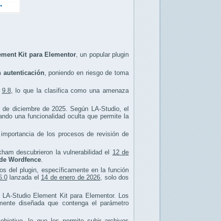
ement Kit para Elementor
, un popular plugin
 autenticación
, poniendo en riesgo de toma
e
9.8
, lo que la clasifica como una amenaza
 de diciembre de 2025. Según LA-Studio, el
tando una funcionalidad oculta que permite la
importancia de los procesos de revisión de
kham descubrieron la vulnerabilidad el
12 de
de Wordfence
.
ios del plugin, específicamente en la función
6.0
lanzada el
14 de enero de 2026
, solo dos
in LA-Studio Element Kit para Elementor. Los
almente diseñada que contenga el parámetro
bjetivo, lo que les permite subir archivos