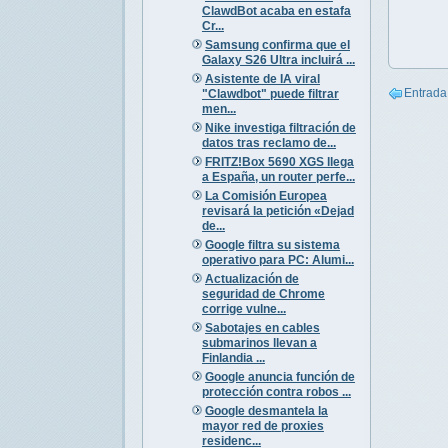
ClawdBot acaba en estafa
Cr...
Samsung confirma que el
Galaxy S26 Ultra incluirá ...
Asistente de IA viral
Entrada
"Clawdbot" puede filtrar
men...
Nike investiga filtración de
datos tras reclamo de...
FRITZ!Box 5690 XGS llega
a España, un router perfe...
La Comisión Europea
revisará la petición «Dejad
de...
Google filtra su sistema
operativo para PC: Alumi...
Actualización de
seguridad de Chrome
corrige vulne...
Sabotajes en cables
submarinos llevan a
Finlandia ...
Google anuncia función de
protección contra robos ...
Google desmantela la
mayor red de proxies
residenc...