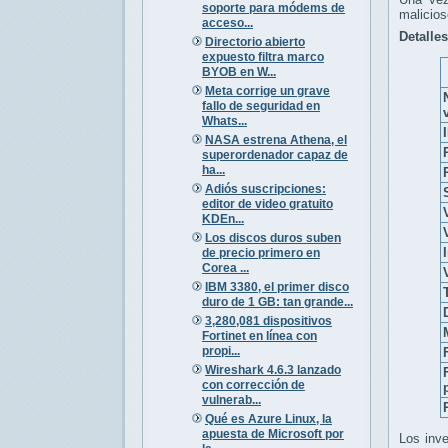
soporte para módems de
malicios
acceso...
Detalles
Directorio abierto
expuesto filtra marco
BYOB en W...
Meta corrige un grave
fallo de seguridad en
Whats...
NASA estrena Athena, el
superordenador capaz de
ha...
Adiós suscripciones:
editor de video gratuito
KDEn...
Los discos duros suben
de precio primero en
Corea ...
IBM 3380, el primer disco
duro de 1 GB: tan grande...
3,280,081 dispositivos
Fortinet en línea con
propi...
Wireshark 4.6.3 lanzado
con corrección de
vulnerab...
Qué es Azure Linux, la
apuesta de Microsoft por
Los inve