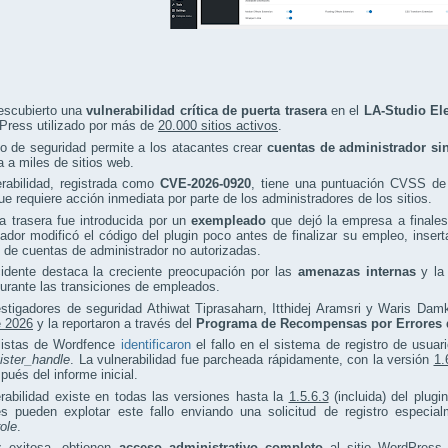
escubierto una
vulnerabilidad crítica de puerta trasera
en el
LA-Studio El
Press utilizado por más de
20.000 sitios activos
.
lo de seguridad permite a los atacantes crear
cuentas de administrador sin
 a miles de sitios web.
erabilidad, registrada como
CVE-2026-0920
, tiene una puntuación CVSS d
que requiere acción inmediata por parte de los administradores de los sitios.
a trasera fue introducida por un
exempleado
que dejó la empresa a finales
lador modificó el código del plugin poco antes de finalizar su empleo, inser
 de cuentas de administrador no autorizadas.
cidente destaca la creciente preocupación por las
amenazas internas
y la 
urante las transiciones de empleados.
stigadores de seguridad Athiwat Tiprasaharn, Itthidej Aramsri y Waris Dam
e 2026
y la reportaron a través del
Programa de Recompensas por Errores 
listas de Wordfence
identificaron
el fallo en el sistema de registro de usuar
ister_handle
. La vulnerabilidad fue parcheada rápidamente, con la versión
1.
pués del informe inicial.
rabilidad existe en todas las versiones hasta la
1.5.6.3
(incluida) del plug
es pueden explotar este fallo enviando una solicitud de registro especi
role
.
 exitosa, obtienen
acceso administrativo completo
al sitio WordPress o