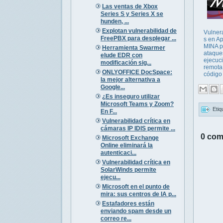
Las ventas de Xbox
Series S y Series X se
hunden, ...
Explotan vulnerabilidad de
Vulner
FreePBX para desplegar ...
s en A
MINA p
Herramienta Swarmer
ataque
elude EDR con
ejecuc
modificación sig...
remota
ONLYOFFICE DocSpace:
código
la mejor alternativa a
Google...
¿Es inseguro utilizar
Microsoft Teams y Zoom?
Etiq
En F...
Vulnerabilidad crítica en
cámaras IP IDIS permite ...
0 com
Microsoft Exchange
Online eliminará la
autenticaci...
Vulnerabilidad crítica en
SolarWinds permite
ejecu...
Microsoft en el punto de
mira: sus centros de IA p...
Estafadores están
enviando spam desde un
correo re...