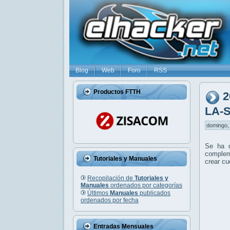
Blog
Web
Foro
RSS
Productos FTTH
2
LA-S
domingo, 
Se ha 
compleme
Tutoriales y Manuales
crear cu
Recopilación de
Tutoriales y
Manuales
ordenados por categorías
Últimos
Manuales
publicados
ordenados por fecha
Entradas Mensuales