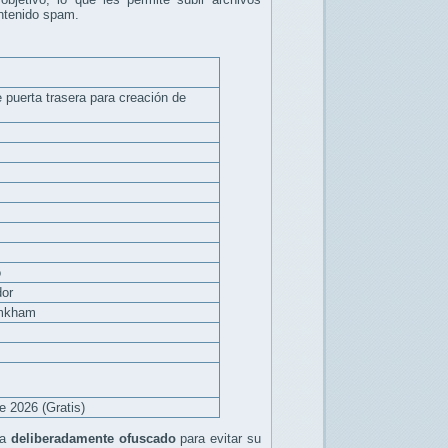
ontenido spam.
 puerta trasera para creación de
o
dor
amkham
e 2026 (Gratis)
ba
deliberadamente ofuscado
para evitar su