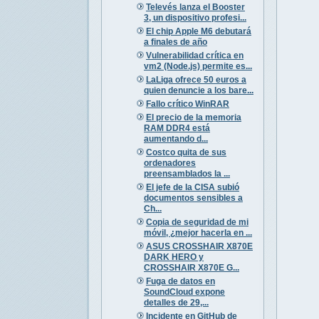
Televés lanza el Booster
3, un dispositivo profesi...
El chip Apple M6 debutará
a finales de año
Vulnerabilidad crítica en
vm2 (Node.js) permite es...
LaLiga ofrece 50 euros a
quien denuncie a los bare...
Fallo crítico WinRAR
El precio de la memoria
RAM DDR4 está
aumentando d...
Costco quita de sus
ordenadores
preensamblados la ...
El jefe de la CISA subió
documentos sensibles a
Ch...
Copia de seguridad de mi
móvil, ¿mejor hacerla en ...
ASUS CROSSHAIR X870E
DARK HERO y
CROSSHAIR X870E G...
Fuga de datos en
SoundCloud expone
detalles de 29,...
Incidente en GitHub de