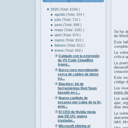
▼
2026
(Total: 6196 )
►
agosto
(Total: 204 )
►
julio
(Total: 710 )
►
junio
(Total: 898 )
►
mayo
(Total: 1081 )
Se ha d
►
abril
(Total: 978 )
de Word
►
marzo
(Total: 833 )
Este fal
►
febrero
(Total: 812 )
completa
▼
enero
(Total: 680 )
La vuln
Cuidado con la extensión
crítica 
de VS Code ClawdBot
La puert
Agent...
desarrol
Barco ruso merodeando
creación
cerca de cables de datos
Este in
tra...
código d
BlackIce: kit de
Los inve
herramientas Red Team
enero d
basado en c...
Nuevo capítulo de
Los ana
escasez por culpa de la IA:
ajax_reg
prim...
días des
El CEO de Nvidia niega
La vulne
que EE.UU. quiera
atacant
trasladar...
lakit_bk
Microsoft elimina el
Una vez