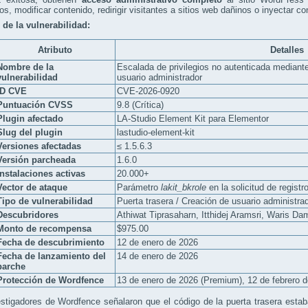
os, modificar contenido, redirigir visitantes a sitios web dañinos o inyectar c
 de la vulnerabilidad:
Atributo
Detalles
Nombre de la
Escalada de privilegios no autenticada mediante
vulnerabilidad
usuario administrador
ID CVE
CVE-2026-0920
Puntuación CVSS
9.8 (Crítica)
Plugin afectado
LA-Studio Element Kit para Elementor
Slug del plugin
lastudio-element-kit
Versiones afectadas
≤ 1.5.6.3
Versión parcheada
1.6.0
Instalaciones activas
20.000+
Vector de ataque
Parámetro
lakit_bkrole
en la solicitud de registr
Tipo de vulnerabilidad
Puerta trasera / Creación de usuario administra
Descubridores
Athiwat Tiprasaharn, Itthidej Aramsri, Waris D
Monto de recompensa
$975.00
Fecha de descubrimiento
12 de enero de 2026
Fecha de lanzamiento del
14 de enero de 2026
parche
Protección de Wordfence
13 de enero de 2026 (Premium), 12 de febrero d
stigadores de Wordfence señalaron que el código de la puerta trasera esta