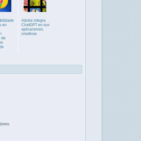
bilidade
Adobe integra
as en
ChatGPT en sus
e
aplicaciones
n
creativas
 de
ón
de
dores.