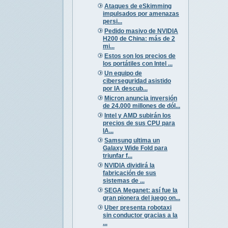
Ataques de eSkimming
impulsados por amenazas
persi...
Pedido masivo de NVIDIA
H200 de China: más de 2
mi...
Estos son los precios de
los portátiles con Intel ...
Un equipo de
ciberseguridad asistido
por IA descub...
Micron anuncia inversión
de 24.000 millones de dól...
Intel y AMD subirán los
precios de sus CPU para
IA...
Samsung ultima un
Galaxy Wide Fold para
triunfar f...
NVIDIA dividirá la
fabricación de sus
sistemas de ...
SEGA Meganet: así fue la
gran pionera del juego on...
Uber presenta robotaxi
sin conductor gracias a la
...