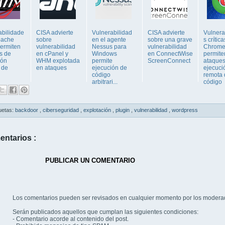
abilidade
CISA advierte
Vulnerabilidad
CISA advierte
Vulnera
pache
sobre
en el agente
sobre una grave
s crític
ermiten
vulnerabilidad
Nessus para
vulnerabilidad
Chrom
s de
en cPanel y
Windows
en ConnectWise
permite
ión
WHM explotada
permite
ScreenConnect
ataques
 de
en ataques
ejecución de
ejecuci
código
remota 
arbitrari...
código
uetas:
backdoor
,
ciberseguridad
,
explotación
,
plugin
,
vulnerabilidad
,
wordpress
entarios :
PUBLICAR UN COMENTARIO
Los comentarios pueden ser revisados en cualquier momento por los modera
Serán publicados aquellos que cumplan las siguientes condiciones:
- Comentario acorde al contenido del post.