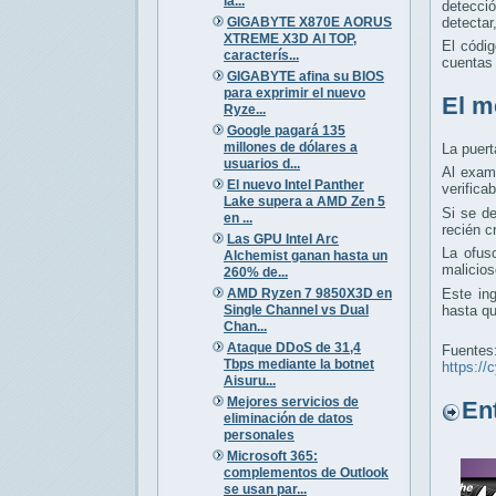
la...
detecció
GIGABYTE X870E AORUS
detectar
XTREME X3D AI TOP,
El códig
caracterís...
cuentas 
GIGABYTE afina su BIOS
para exprimir el nuevo
El m
Ryze...
Google pagará 135
millones de dólares a
La puert
usuarios d...
Al exami
El nuevo Intel Panther
verifica
Lake supera a AMD Zen 5
Si se de
en ...
recién c
Las GPU Intel Arc
La ofus
Alchemist ganan hasta un
malicios
260% de...
AMD Ryzen 7 9850X3D en
Este ing
Single Channel vs Dual
hasta qu
Chan...
Ataque DDoS de 31,4
Fuentes
Tbps mediante la botnet
https://
Aisuru...
Mejores servicios de
Entr
eliminación de datos
personales
Microsoft 365:
complementos de Outlook
se usan par...