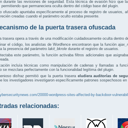
n durante las revisiones de seguridad. Esta técnica de evasión hizo que la 
, permitiendo que permaneciera oculta dentro del código base del plugin.
o ofuscado apuntaba específicamente al proceso de registro de usuarios, a
recién creadas cuando el parámetro oculto estaba presente.
ecanismo de la puerta trasera ofuscada
a trasera opera a través de una modificación cuidadosamente oculta dentro de
nar el código, los analistas de Wordfence encontraron que la función
ajax_
ba la presencia del parámetro
lakit_bkrole
durante el registro de usuarios.
tectaba este parámetro, la función activaba filtros adicionales que asignab
reada.
cación incluía técnicas como manipulación de cadenas y llamadas a funcio
o se mezclara perfectamente con la funcionalidad legítima del plugin.
enioso disfraz permitió que la puerta trasera
eludiera auditorías de segu
e los investigadores investigaron específicamente patrones sospechosos en el 
:
cybersecuritynews.com/20000-wordpress-sites-affected-by-backdoor-vulnerabil
adas relacionadas: