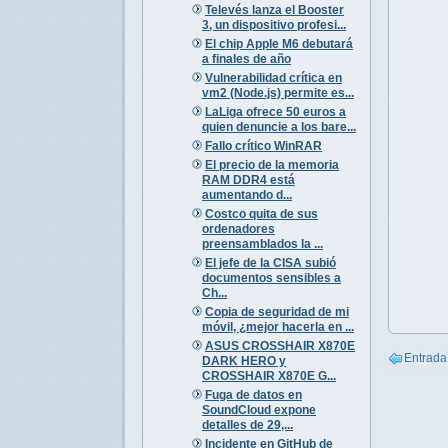
Televés lanza el Booster
3, un dispositivo profesi...
El chip Apple M6 debutará
a finales de año
Vulnerabilidad crítica en
vm2 (Node.js) permite es...
LaLiga ofrece 50 euros a
quien denuncie a los bare...
Fallo crítico WinRAR
El precio de la memoria
RAM DDR4 está
aumentando d...
Costco quita de sus
ordenadores
preensamblados la ...
El jefe de la CISA subió
documentos sensibles a
Ch...
Copia de seguridad de mi
móvil, ¿mejor hacerla en ...
ASUS CROSSHAIR X870E
Entrada
DARK HERO y
CROSSHAIR X870E G...
Fuga de datos en
SoundCloud expone
detalles de 29,...
Incidente en GitHub de