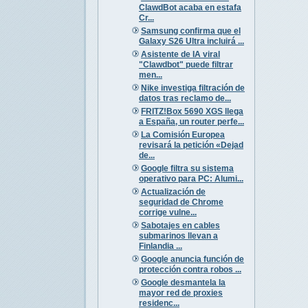
ClawdBot acaba en estafa
Cr...
Samsung confirma que el
Galaxy S26 Ultra incluirá ...
Asistente de IA viral
"Clawdbot" puede filtrar
men...
Nike investiga filtración de
datos tras reclamo de...
FRITZ!Box 5690 XGS llega
a España, un router perfe...
La Comisión Europea
revisará la petición «Dejad
de...
Google filtra su sistema
operativo para PC: Alumi...
Actualización de
seguridad de Chrome
corrige vulne...
Sabotajes en cables
submarinos llevan a
Finlandia ...
Google anuncia función de
protección contra robos ...
Google desmantela la
mayor red de proxies
residenc...