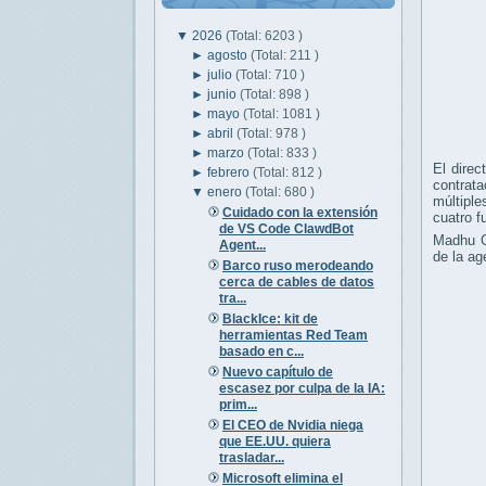
▼
2026
(Total: 6203 )
►
agosto
(Total: 211 )
►
julio
(Total: 710 )
►
junio
(Total: 898 )
►
mayo
(Total: 1081 )
►
abril
(Total: 978 )
►
marzo
(Total: 833 )
El direc
►
febrero
(Total: 812 )
contrat
▼
enero
(Total: 680 )
múltiple
Cuidado con la extensión
cuatro f
de VS Code ClawdBot
Madhu Go
Agent...
de la ag
Barco ruso merodeando
cerca de cables de datos
tra...
BlackIce: kit de
herramientas Red Team
basado en c...
Nuevo capítulo de
escasez por culpa de la IA:
prim...
El CEO de Nvidia niega
que EE.UU. quiera
trasladar...
Microsoft elimina el