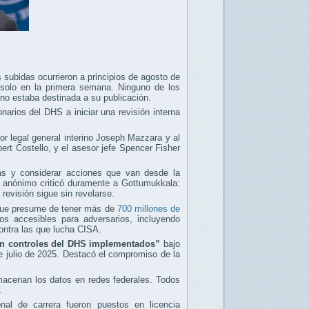
subidas ocurrieron a principios de agosto de
s solo en la primera semana. Ninguno de los
 no estaba destinada a su publicación.
narios del DHS a iniciar una revisión interna
r legal general interino Joseph Mazzara y al
rt Costello, y el asesor jefe Spencer Fisher
sas y considerar acciones que van desde la
io anónimo criticó duramente a Gottumukkala:
a revisión sigue sin revelarse.
 que presume de tener más de
700 millones de
s accesibles para adversarios, incluyendo
ntra las que lucha CISA.
n controles del DHS implementados”
bajo
e julio de 2025. Destacó el compromiso de la
macenan los datos en redes federales. Todos
.
al de carrera fueron puestos en licencia