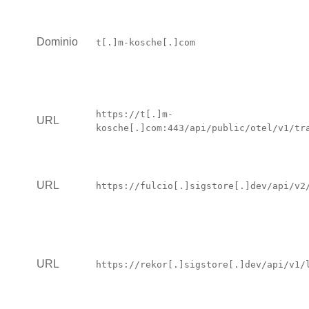
Dominio
t[.]m-kosche[.]com
https://t[.]m-
URL
kosche[.]com:443/api/public/otel/v1/tr
URL
https://fulcio[.]sigstore[.]dev/api/v2
URL
https://rekor[.]sigstore[.]dev/api/v1/