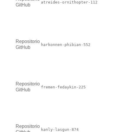
atreides-ornithopter-112
GitHub
Repositorio
harkonnen-phibian-552
GitHub
Repositorio
fremen-fedaykin-225
GitHub
Repositorio
kanly-lasgun-874