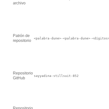
archivo
Patrón de
<palabra-dune>-<palabra-dune>-<dígitos
repositorio
Repositorio
sayyadina-stillsuit-852
GitHub
Repositorio