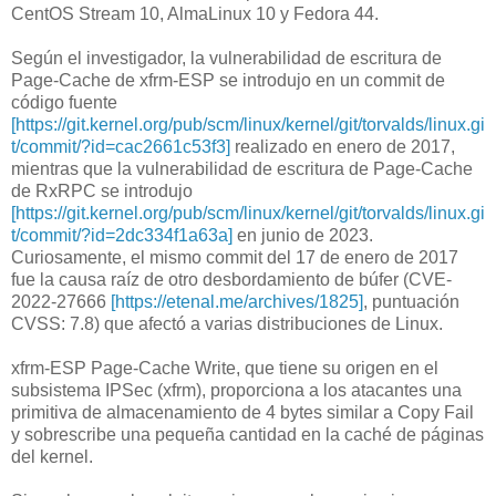
CentOS Stream 10, AlmaLinux 10 y Fedora 44.
Según el investigador, la vulnerabilidad de escritura de
Page-Cache de xfrm-ESP se introdujo en un commit de
código fuente
[https://git.kernel.org/pub/scm/linux/kernel/git/torvalds/linux.gi
t/commit/?id=cac2661c53f3]
realizado en enero de 2017,
mientras que la vulnerabilidad de escritura de Page-Cache
de RxRPC se introdujo
[https://git.kernel.org/pub/scm/linux/kernel/git/torvalds/linux.gi
t/commit/?id=2dc334f1a63a]
en junio de 2023.
Curiosamente, el mismo commit del 17 de enero de 2017
fue la causa raíz de otro desbordamiento de búfer (CVE-
2022-27666
[https://etenal.me/archives/1825]
, puntuación
CVSS: 7.8) que afectó a varias distribuciones de Linux.
xfrm-ESP Page-Cache Write, que tiene su origen en el
subsistema IPSec (xfrm), proporciona a los atacantes una
primitiva de almacenamiento de 4 bytes similar a Copy Fail
y sobrescribe una pequeña cantidad en la caché de páginas
del kernel.