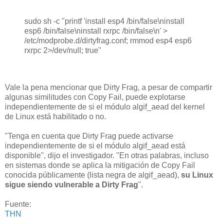
sudo sh -c "printf 'install esp4 /bin/false\ninstall
esp6 /bin/false\ninstall rxrpc /bin/false\n' >
/etc/modprobe.d/dirtyfrag.conf; rmmod esp4 esp6
rxrpc 2>/dev/null; true"
Vale la pena mencionar que Dirty Frag, a pesar de compartir
algunas similitudes con Copy Fail, puede explotarse
independientemente de si el módulo algif_aead del kernel
de Linux está habilitado o no.
"Tenga en cuenta que Dirty Frag puede activarse
independientemente de si el módulo algif_aead está
disponible", dijo el investigador. "En otras palabras, incluso
en sistemas donde se aplica la mitigación de Copy Fail
conocida públicamente (lista negra de algif_aead),
su Linux
sigue siendo vulnerable a Dirty Frag
".
Fuente:
THN