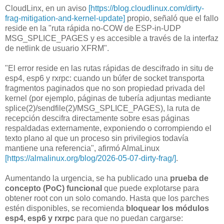
CloudLinx, en un aviso
[https://blog.cloudlinux.com/dirty-
frag-mitigation-and-kernel-update]
propio, señaló que el fallo
reside en la "ruta rápida no-COW de ESP-in-UDP
MSG_SPLICE_PAGES y es accesible a través de la interfaz
de netlink de usuario XFRM".
"El error reside en las rutas rápidas de descifrado in situ de
esp4, esp6 y rxrpc: cuando un búfer de socket transporta
fragmentos paginados que no son propiedad privada del
kernel (por ejemplo, páginas de tubería adjuntas mediante
splice(2)/sendfile(2)/MSG_SPLICE_PAGES), la ruta de
recepción descifra directamente sobre esas páginas
respaldadas externamente, exponiendo o corrompiendo el
texto plano al que un proceso sin privilegios todavía
mantiene una referencia", afirmó AlmaLinux
[https://almalinux.org/blog/2026-05-07-dirty-frag/]
.
Aumentando la urgencia, se ha publicado una
prueba de
concepto (PoC) funcional
que puede explotarse para
obtener root con un solo comando. Hasta que los parches
estén disponibles, se recomienda
bloquear los módulos
esp4, esp6 y rxrpc
para que no puedan cargarse: