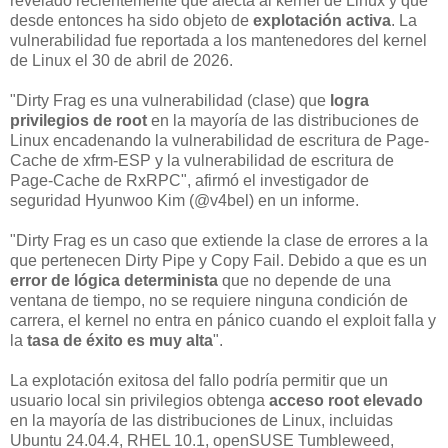
revelado recientemente que afecta al kernel de Linux y que
desde entonces ha sido objeto de
explotación activa
. La
vulnerabilidad fue reportada a los mantenedores del kernel
de Linux el 30 de abril de 2026.
"Dirty Frag es una vulnerabilidad (clase) que
logra
privilegios de root
en la mayoría de las distribuciones de
Linux encadenando la vulnerabilidad de escritura de Page-
Cache de xfrm-ESP y la vulnerabilidad de escritura de
Page-Cache de RxRPC", afirmó el investigador de
seguridad Hyunwoo Kim (@v4bel) en un informe.
"Dirty Frag es un caso que extiende la clase de errores a la
que pertenecen Dirty Pipe y Copy Fail. Debido a que es un
error de lógica determinista
que no depende de una
ventana de tiempo, no se requiere ninguna condición de
carrera, el kernel no entra en pánico cuando el exploit falla y
la
tasa de éxito es muy alta
".
La explotación exitosa del fallo podría permitir que un
usuario local sin privilegios obtenga
acceso root elevado
en la mayoría de las distribuciones de Linux, incluidas
Ubuntu 24.04.4, RHEL 10.1, openSUSE Tumbleweed,