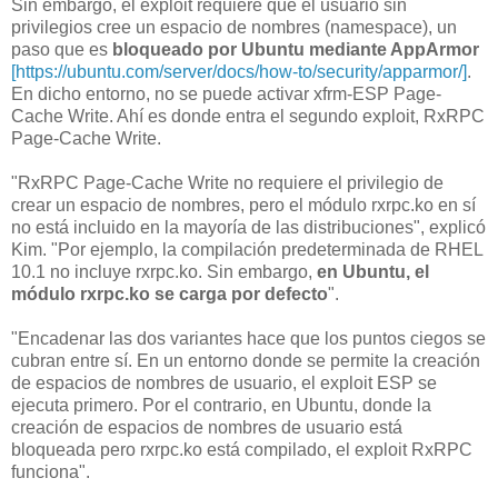
Sin embargo, el exploit requiere que el usuario sin
privilegios cree un espacio de nombres (namespace), un
paso que es
bloqueado por Ubuntu mediante AppArmor
[https://ubuntu.com/server/docs/how-to/security/apparmor/]
.
En dicho entorno, no se puede activar xfrm-ESP Page-
Cache Write. Ahí es donde entra el segundo exploit, RxRPC
Page-Cache Write.
"RxRPC Page-Cache Write no requiere el privilegio de
crear un espacio de nombres, pero el módulo rxrpc.ko en sí
no está incluido en la mayoría de las distribuciones", explicó
Kim. "Por ejemplo, la compilación predeterminada de RHEL
10.1 no incluye rxrpc.ko. Sin embargo,
en Ubuntu, el
módulo rxrpc.ko se carga por defecto
".
"Encadenar las dos variantes hace que los puntos ciegos se
cubran entre sí. En un entorno donde se permite la creación
de espacios de nombres de usuario, el exploit ESP se
ejecuta primero. Por el contrario, en Ubuntu, donde la
creación de espacios de nombres de usuario está
bloqueada pero rxrpc.ko está compilado, el exploit RxRPC
funciona".