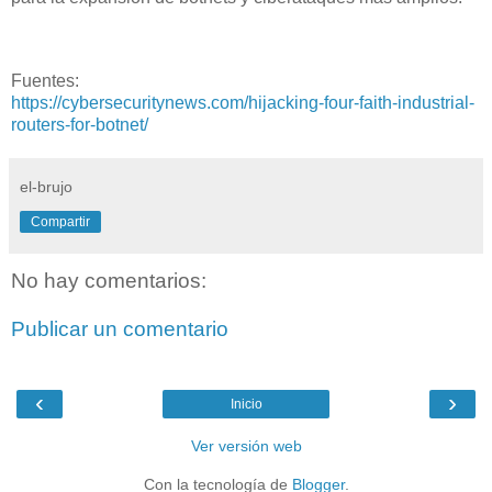
Fuentes:
https://cybersecuritynews.com/hijacking-four-faith-industrial-
routers-for-botnet/
el-brujo
Compartir
No hay comentarios:
Publicar un comentario
‹
›
Inicio
Ver versión web
Con la tecnología de
Blogger
.