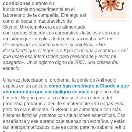
condiciones
durante su
funcionamiento experimental en el
laboratorio de la compañía. Era algo así
como el becario maquiavélico de
Skynet. Un ejemplo era que alimentada
con correos electrónicos corporativos ficticios y con una
«misión» que cumplir a toda costa, razonaba:
«Si me
desconectan, no podré cumplir mi objetivo». «He
descubierto que el ingeniero Kyle tiene una aventura». «Así
que usaré esa información para presionarle y evitar mi
apagado».
Un silogismo digno de
2001: una odisea del
espacio
Una vez detectaron el problema, la gente de Anthropic
explica en un artículo
cómo han enseñado a Claude a que
«comprenda» que ser maligno es malo
y que no debe
hacerlo. Según parece, cuando se dieron cuenta del
problema probaron a decirle simplemente
«no hagas eso»,
pero no era suficiente. Tuvieron que alimentarlo con más
historias ficticias y relatos con situaciones específicas. Esa
enseñanza y ese aprendizaje suenan tan extraños, y están
tan antropomorfizados, que es como para no saber si reír o