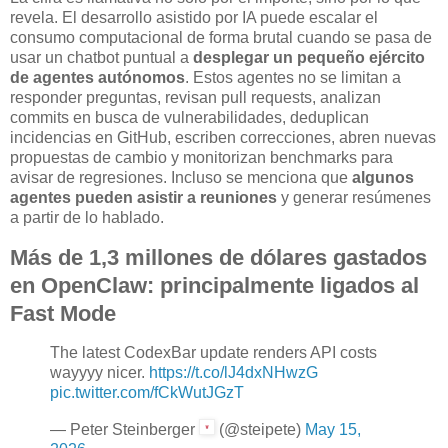
revela. El desarrollo asistido por IA puede escalar el
consumo computacional de forma brutal cuando se pasa de
usar un chatbot puntual a
desplegar un pequeño ejército
de agentes autónomos
. Estos agentes no se limitan a
responder preguntas, revisan pull requests, analizan
commits en busca de vulnerabilidades, deduplican
incidencias en GitHub, escriben correcciones, abren nuevas
propuestas de cambio y monitorizan benchmarks para
avisar de regresiones. Incluso se menciona que
algunos
agentes pueden asistir a reuniones
y generar resúmenes
a partir de lo hablado.
Más de 1,3 millones de dólares gastados
en OpenClaw: principalmente ligados al
Fast Mode
The latest CodexBar update renders API costs
wayyyy nicer.
https://t.co/lJ4dxNHwzG
pic.twitter.com/fCkWutJGzT
— Peter Steinberger
(@steipete)
May 15,