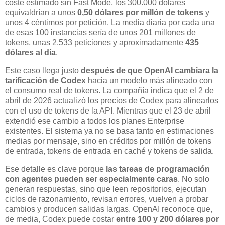
coste estimado sin Fast Mode, los 300.000 dólares
equivaldrían a unos
0,50 dólares por millón de tokens
y
unos 4 céntimos por petición. La media diaria por cada una
de esas 100 instancias sería de unos 201 millones de
tokens, unas 2.533 peticiones y aproximadamente
435
dólares al día
.
Este caso llega justo
después de que OpenAI cambiara la
tarificación de Codex
hacia un modelo más alineado con
el consumo real de tokens. La compañía indica que el 2 de
abril de 2026 actualizó los precios de Codex para alinearlos
con el uso de tokens de la API. Mientras que el 23 de abril
extendió ese cambio a todos los planes Enterprise
existentes. El sistema ya no se basa tanto en estimaciones
medias por mensaje, sino en créditos por millón de tokens
de entrada, tokens de entrada en caché y tokens de salida.
Ese detalle es clave porque
las tareas de programación
con agentes pueden ser especialmente caras
. No solo
generan respuestas, sino que leen repositorios, ejecutan
ciclos de razonamiento, revisan errores, vuelven a probar
cambios y producen salidas largas. OpenAI reconoce que,
de media, Codex puede costar
entre 100 y 200 dólares por