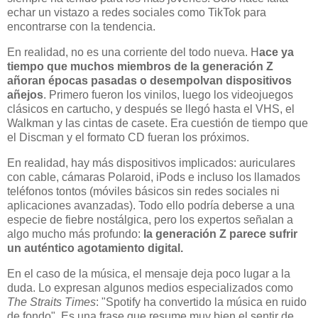
echar un vistazo a redes sociales como TikTok para
encontrarse con la tendencia.
En realidad, no es una corriente del todo nueva. H
ace ya
tiempo que muchos miembros de la generación Z
añoran épocas pasadas o desempolvan dispositivos
añejos
. Primero fueron los vinilos, luego los videojuegos
clásicos en cartucho, y después se llegó hasta el VHS, el
Walkman y las cintas de casete. Era cuestión de tiempo que
el Discman y el formato CD fueran los próximos.
En realidad, hay más dispositivos implicados: auriculares
con cable, cámaras Polaroid, iPods e incluso los llamados
teléfonos tontos (móviles básicos sin redes sociales ni
aplicaciones avanzadas). Todo ello podría deberse a una
especie de fiebre nostálgica, pero los expertos señalan a
algo mucho más profundo:
la generación Z parece sufrir
un auténtico agotamiento digital.
En el caso de la música, el mensaje deja poco lugar a la
duda. Lo expresan algunos medios especializados como
The Straits Times
: "Spotify ha convertido la música en ruido
de fondo". Es una frase que resume muy bien el sentir de