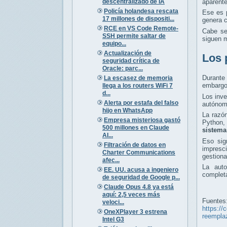
descentralizado de IA
aparente
Policía holandesa rescata
Ese es 
17 millones de dispositi...
genera c
RCE en VS Code Remote-
Cabe se
SSH permite saltar de
siguen m
equipo...
Actualización de
Los 
seguridad crítica de
Oracle: parc...
Durante 
La escasez de memoria
embargo,
llega a los routers WiFi 7
d...
Los inve
Alerta por estafa del falso
autónoma
hijo en WhatsApp
La razón
Empresa misteriosa gastó
Python,
500 millones en Claude
sistema
AI...
Eso sig
Filtración de datos en
impresci
Charter Communications
gestiona
afec...
La auto
EE. UU. acusa a ingeniero
completa
de seguridad de Google p...
Claude Opus 4.8 ya está
aquí: 2,5 veces más
Fuentes
veloci...
https://
OneXPlayer 3 estrena
reempla
Intel G3