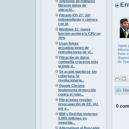
Teléfonos de militares
Entr
filtraron datos de
ubicació...
Filtrado iOS 27: Siri
independiente y cámara
con IA
Windows 11: nueva
función acelera la CPU un
70%
Usan falsas
Apple 
actualizaciones de
tribuna
reproductores de ví...
frene e
Filtración de datos
disposi
compañía cruceros más
de Ope
grande d...
Se acabó quedarse sin
cobertura: la
revolucionaria...
Google Chrome
implementa protección
Etiq
contra el robo...
Filtraciones revelan
preocupación de EE. UU.
0 com
por e...
IBM y Red Hat invierten
5.000 millones en
segurida...
Alternativas al Buscador