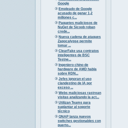
Google
Empleado de Google
acusado de ganar 1,2
millones c...
Paquetes maliciosos de
NuGet de Sicoob roban
crede...
Nueva cadena de ataques
Zapocalypse permite
tomar ...
ClearFake usa contratos
inteligentes de BSC
Testne...
Ingeniero chino de
hardware de AMD habla
sobre RDN...
Jefes ignoran el uso
clandestino de IA por
exceso ...
Webs maliciosas rastrean
visitas analizando la act...
Utilizan Teams para
suplantar al soporte
técnico
QNAP lanza nuevos
switches gestionables con
puerto...