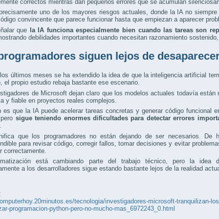
mente correctos mientras dan pequeños errores que se acumulan silenciosame
precisamente uno de los mayores riesgos actuales, donde la IA no siempre
ódigo convincente que parece funcionar hasta que empiezan a aparecer proble
ñalar que
la IA funciona especialmente bien cuando las tareas son repe
ostrando debilidades importantes cuando necesitan razonamiento sostenido,
programadores siguen lejos de desaparece
los últimos meses se ha extendido la idea de que la inteligencia artificial t
 el propio estudio rebaja bastante ese escenario.
stigadores de Microsoft dejan claro que los modelos actuales todavía está
 y fiable en proyectos reales complejos.
 es que la IA puede acelerar tareas concretas y generar código funcional 
 pero
sigue teniendo enormes dificultades para detectar errores impor
.
nifica que los programadores no están dejando de ser necesarios. De h
ndible para revisar código, corregir fallos, tomar decisiones y evitar proble
r correctamente.
matización está cambiando parte del trabajo técnico, pero la idea de 
mente a los desarrolladores sigue estando bastante lejos de la realidad actua
:
computerhoy.20minutos.es/tecnologia/investigadores-microsoft-tranquilizan-los
zar-programacion-python-pero-no-mucho-mas_6972243_0.html