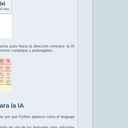
nta justo hacia la dirección contraria: la IA
oyectos complejos y prolongados.
ara la IA
der por qué Python aparece como el lenguaje
rtido en uno de los lenguajes más utilizados