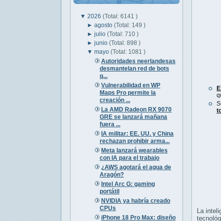
▼
2026
(Total: 6141 )
►
agosto
(Total: 149 )
►
julio
(Total: 710 )
►
junio
(Total: 898 )
▼
mayo
(Total: 1081 )
Autoridades neerlandesas
desmantelan red de bots
q...
Vulnerabilidad en WP
E
Maps Pro permite la
q
creación ...
S
La AMD Radeon RX 9070
t
GRE se lanzará mañana
fuera ...
IA militar: EE. UU. y China
rechazan prohibir arma...
Meta lanzará wearables
con IA para el trabajo
¿AWS agotará el agua de
Aragón?
Intel Arc G: gaming
portátil
NVIDIA ya habría creado
CPUs
La intel
iPhone 18 Pro Max: diseño
tecnológ