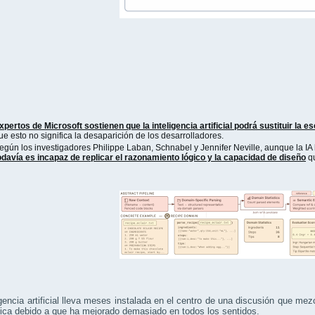
xpertos de Microsoft sostienen que la inteligencia artificial podrá sustituir la e
ue esto no significa la desaparición de los desarrolladores.
egún los investigadores Philippe Laban, Schnabel y Jennifer Neville, aunque la 
odavía es incapaz de replicar el razonamiento lógico y la capacidad de diseño
qu
igencia artificial lleva meses instalada en el centro de una discusión que mez
ica debido a que ha mejorado demasiado en todos los sentidos.