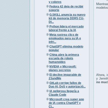
y colores
Mientra
Fedora 42 deja de recibir
modelos 
soporte
G.SKILL anuncia su nuevo
kit de memoria DDR5 CU-
DI...
Python lidera el mercado
laboral frente a la IA
Meta rastrea clics de
empleados para su IA e
infri...
ChatGPT elimina modelo
popular
China abre la primera
escuela de robots
humanoides
NVIDIA y Microsoft:
planes secretos
El declive imparable de
Ahora,
i
23andMe
y Jennif
no muc
GitLab corrige fallos de
Duo AI, DoS y autorizació...
IA peligrosa llegaría a
Claude Code
Microsoft crea super app
de IA contra ChatGPT y
Cl...