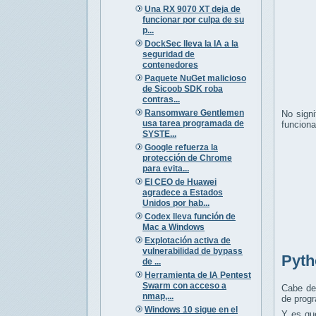
Una RX 9070 XT deja de
funcionar por culpa de su
p...
DockSec lleva la IA a la
seguridad de
contenedores
Paquete NuGet malicioso
de Sicoob SDK roba
contras...
Ransomware Gentlemen
No signi
usa tarea programada de
funciona
SYSTE...
Google refuerza la
protección de Chrome
para evita...
El CEO de Huawei
agradece a Estados
Unidos por hab...
Codex lleva función de
Mac a Windows
Explotación activa de
vulnerabilidad de bypass
Pyth
de ...
Herramienta de IA Pentest
Swarm con acceso a
Cabe de
nmap,...
de prog
Windows 10 sigue en el
Y es que