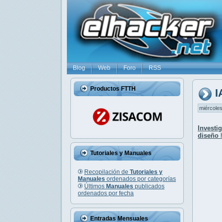
Blog
Web
Foro
RSS
Productos FTTH
I
miércoles
Investi
diseño
Tutoriales y Manuales
Recopilación de
Tutoriales y
Manuales
ordenados por categorías
Últimos
Manuales
publicados
ordenados por fecha
Entradas Mensuales