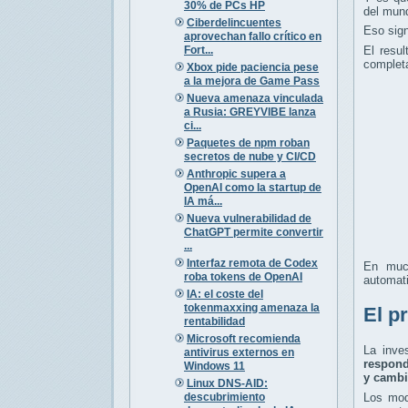
30% de PCs HP
del mund
Ciberdelincuentes
Eso sign
aprovechan fallo crítico en
Fort...
El resu
completa
Xbox pide paciencia pese
a la mejora de Game Pass
Nueva amenaza vinculada
a Rusia: GREYVIBE lanza
ci...
Paquetes de npm roban
secretos de nube y CI/CD
Anthropic supera a
OpenAI como la startup de
IA má...
Nueva vulnerabilidad de
ChatGPT permite convertir
...
Interfaz remota de Codex
En much
roba tokens de OpenAI
automati
IA: el coste del
tokenmaxxing amenaza la
El p
rentabilidad
Microsoft recomienda
La inve
antivirus externos en
respond
Windows 11
y cambi
Linux DNS-AID:
descubrimiento
Los mod