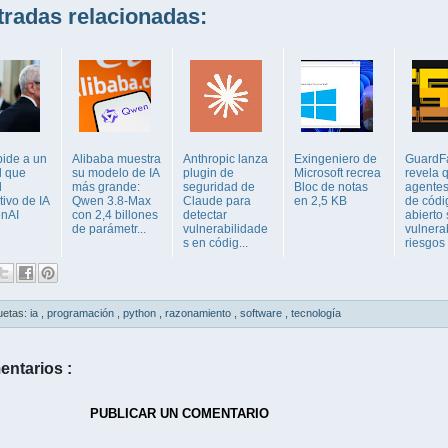
adas relacionadas:
pide a un
Alibaba muestra
Anthropic lanza
Exingeniero de
GuardFa
l que
su modelo de IA
plugin de
Microsoft recrea
revela 
l
más grande:
seguridad de
Bloc de notas
agentes
tivo de IA
Qwen 3.8-Max
Claude para
en 2,5 KB
de códi
nAI
con 2,4 billones
detectar
abierto
de parámetr...
vulnerabilidade
vulnera
s en códig...
riesgos 
uetas:
ia
,
programación
,
python
,
razonamiento
,
software
,
tecnología
entarios :
PUBLICAR UN COMENTARIO