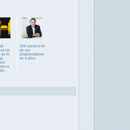
ll
SAP prevé el fin
que los
de sus
 de IA
programadores
go
en 4 años
 son
bles a
de...