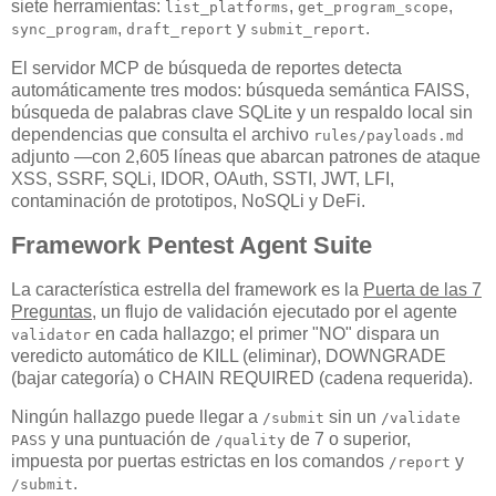
siete herramientas:
,
,
list_platforms
get_program_scope
,
y
.
sync_program
draft_report
submit_report
El servidor MCP de búsqueda de reportes detecta
automáticamente tres modos: búsqueda semántica FAISS,
búsqueda de palabras clave SQLite y un respaldo local sin
dependencias que consulta el archivo
rules/payloads.md
adjunto —con 2,605 líneas que abarcan patrones de ataque
XSS, SSRF, SQLi, IDOR, OAuth, SSTI, JWT, LFI,
contaminación de prototipos, NoSQLi y DeFi.
Framework Pentest Agent Suite
La característica estrella del framework es la
Puerta de las 7
Preguntas
, un flujo de validación ejecutado por el agente
en cada hallazgo; el primer "NO" dispara un
validator
veredicto automático de KILL (eliminar), DOWNGRADE
(bajar categoría) o CHAIN REQUIRED (cadena requerida).
Ningún hallazgo puede llegar a
sin un
/submit
/validate
y una puntuación de
de 7 o superior,
PASS
/quality
impuesta por puertas estrictas en los comandos
y
/report
.
/submit