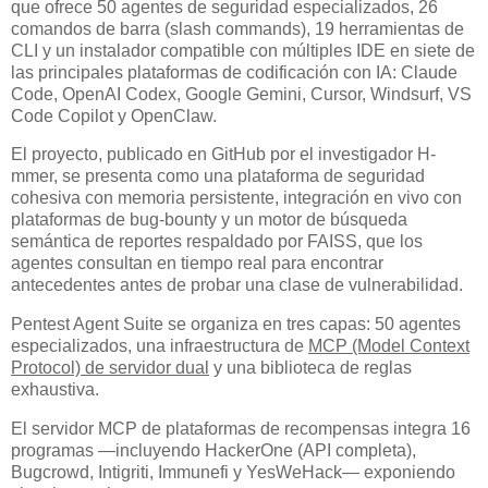
que ofrece 50 agentes de seguridad especializados, 26
comandos de barra (slash commands), 19 herramientas de
CLI y un instalador compatible con múltiples IDE en siete de
las principales plataformas de codificación con IA: Claude
Code, OpenAI Codex, Google Gemini, Cursor, Windsurf, VS
Code Copilot y OpenClaw.
El proyecto, publicado en GitHub por el investigador H-
mmer, se presenta como una plataforma de seguridad
cohesiva con memoria persistente, integración en vivo con
plataformas de bug-bounty y un motor de búsqueda
semántica de reportes respaldado por FAISS, que los
agentes consultan en tiempo real para encontrar
antecedentes antes de probar una clase de vulnerabilidad.
Pentest Agent Suite se organiza en tres capas: 50 agentes
especializados, una infraestructura de
MCP (Model Context
Protocol) de servidor dual
y una biblioteca de reglas
exhaustiva.
El servidor MCP de plataformas de recompensas integra 16
programas —incluyendo HackerOne (API completa),
Bugcrowd, Intigriti, Immunefi y YesWeHack— exponiendo