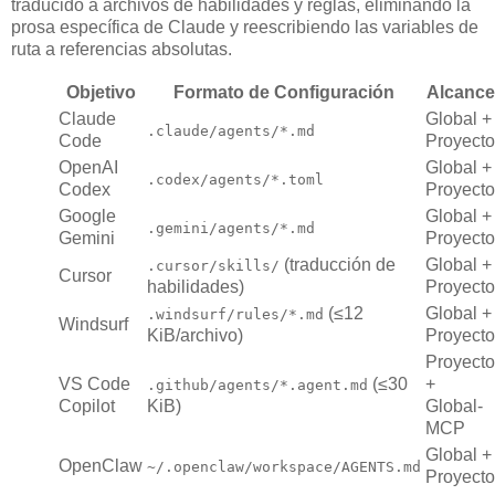
traducido a archivos de habilidades y reglas, eliminando la
prosa específica de Claude y reescribiendo las variables de
ruta a referencias absolutas.
Objetivo
Formato de Configuración
Alcance
Claude
Global +
.claude/agents/*.md
Code
Proyecto
OpenAI
Global +
.codex/agents/*.toml
Codex
Proyecto
Google
Global +
.gemini/agents/*.md
Gemini
Proyecto
(traducción de
Global +
.cursor/skills/
Cursor
habilidades)
Proyecto
(≤12
Global +
.windsurf/rules/*.md
Windsurf
KiB/archivo)
Proyecto
Proyecto
VS Code
(≤30
+
.github/agents/*.agent.md
Copilot
KiB)
Global-
MCP
Global +
OpenClaw
~/.openclaw/workspace/AGENTS.md
Proyecto