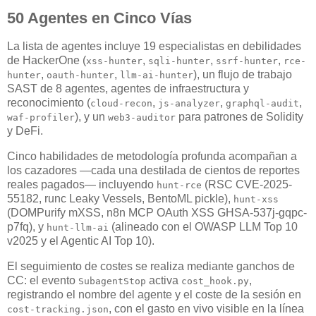
50 Agentes en Cinco Vías
La lista de agentes incluye 19 especialistas en debilidades
de HackerOne (
,
,
,
xss-hunter
sqli-hunter
ssrf-hunter
rce-
,
,
), un flujo de trabajo
hunter
oauth-hunter
llm-ai-hunter
SAST de 8 agentes, agentes de infraestructura y
reconocimiento (
,
,
,
cloud-recon
js-analyzer
graphql-audit
), y un
para patrones de Solidity
waf-profiler
web3-auditor
y DeFi.
Cinco habilidades de metodología profunda acompañan a
los cazadores —cada una destilada de cientos de reportes
reales pagados— incluyendo
(RSC CVE-2025-
hunt-rce
55182, runc Leaky Vessels, BentoML pickle),
hunt-xss
(DOMPurify mXSS, n8n MCP OAuth XSS GHSA-537j-gqpc-
p7fq), y
(alineado con el OWASP LLM Top 10
hunt-llm-ai
v2025 y el Agentic AI Top 10).
El seguimiento de costes se realiza mediante ganchos de
CC: el evento
activa
,
SubagentStop
cost_hook.py
registrando el nombre del agente y el coste de la sesión en
, con el gasto en vivo visible en la línea
cost-tracking.json