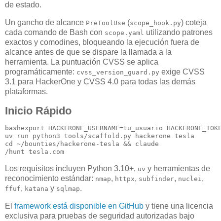
de estado.
Un gancho de alcance
(
) coteja
PreToolUse
scope_hook.py
cada comando de Bash con
utilizando patrones
scope.yaml
exactos y comodines, bloqueando la ejecución fuera de
alcance antes de que se dispare la llamada a la
herramienta. La puntuación CVSS se aplica
programáticamente:
exige CVSS
cvss_version_guard.py
3.1 para HackerOne y CVSS 4.0 para todas las demás
plataformas.
Inicio Rápido
bash
export HACKERONE_USERNAME=tu_usuario HACKERONE_TOKE
uv run python3 tools/scaffold.py hackerone tesla

cd ~/bounties/hackerone-tesla && claude

/hunt tesla.com
Los requisitos incluyen Python 3.10+,
y herramientas de
uv
reconocimiento estándar:
,
,
,
,
nmap
httpx
subfinder
nuclei
,
y
.
ffuf
katana
sqlmap
El
framework está disponible en GitHub
y tiene una licencia
exclusiva para pruebas de seguridad autorizadas bajo