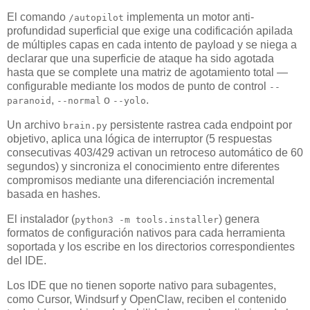
El comando
implementa un motor anti-
/autopilot
profundidad superficial que exige una codificación apilada
de múltiples capas en cada intento de payload y se niega a
declarar que una superficie de ataque ha sido agotada
hasta que se complete una matriz de agotamiento total —
configurable mediante los modos de punto de control
--
,
o
.
paranoid
--normal
--yolo
Un archivo
persistente rastrea cada endpoint por
brain.py
objetivo, aplica una lógica de interruptor (5 respuestas
consecutivas 403/429 activan un retroceso automático de 60
segundos) y sincroniza el conocimiento entre diferentes
compromisos mediante una diferenciación incremental
basada en hashes.
El instalador (
) genera
python3 -m tools.installer
formatos de configuración nativos para cada herramienta
soportada y los escribe en los directorios correspondientes
del IDE.
Los IDE que no tienen soporte nativo para subagentes,
como Cursor, Windsurf y OpenClaw, reciben el contenido