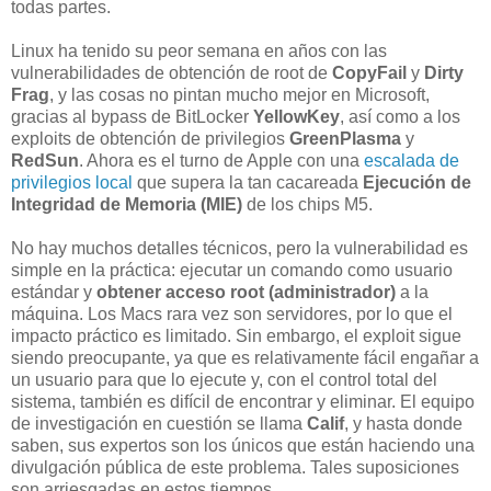
todas partes.
Linux ha tenido su peor semana en años con las
vulnerabilidades de obtención de root de
CopyFail
y
Dirty
Frag
, y las cosas no pintan mucho mejor en Microsoft,
gracias al bypass de BitLocker
YellowKey
, así como a los
exploits de obtención de privilegios
GreenPlasma
y
RedSun
. Ahora es el turno de Apple con una
escalada de
privilegios local
que supera la tan cacareada
Ejecución de
Integridad de Memoria (MIE)
de los chips M5.
No hay muchos detalles técnicos, pero la vulnerabilidad es
simple en la práctica: ejecutar un comando como usuario
estándar y
obtener acceso root (administrador)
a la
máquina. Los Macs rara vez son servidores, por lo que el
impacto práctico es limitado. Sin embargo, el exploit sigue
siendo preocupante, ya que es relativamente fácil engañar a
un usuario para que lo ejecute y, con el control total del
sistema, también es difícil de encontrar y eliminar. El equipo
de investigación en cuestión se llama
Calif
, y hasta donde
saben, sus expertos son los únicos que están haciendo una
divulgación pública de este problema. Tales suposiciones
son arriesgadas en estos tiempos.