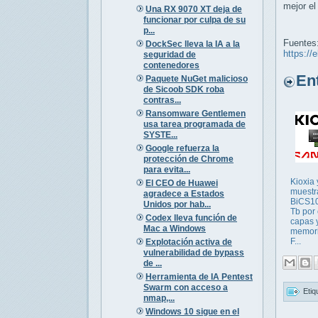
mejor el
Una RX 9070 XT deja de
funcionar por culpa de su
p...
Fuentes
DockSec lleva la IA a la
https://
seguridad de
contenedores
Entr
Paquete NuGet malicioso
de Sicoob SDK roba
contras...
Ransomware Gentlemen
usa tarea programada de
SYSTE...
Google refuerza la
protección de Chrome
para evita...
Kioxia
El CEO de Huawei
muestr
agradece a Estados
BiCS10
Unidos por hab...
Tb por 
Codex lleva función de
capas y
Mac a Windows
memor
F...
Explotación activa de
vulnerabilidad de bypass
de ...
Herramienta de IA Pentest
Swarm con acceso a
Etiq
nmap,...
Windows 10 sigue en el