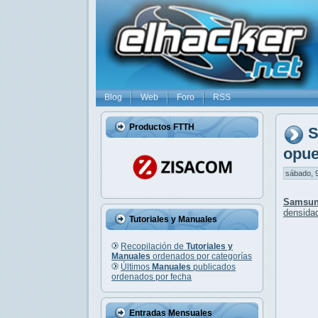
Blog
Web
Foro
RSS
Productos FTTH
S
opue
sábado, 9
Samsun
densida
Tutoriales y Manuales
Recopilación de
Tutoriales y
Manuales
ordenados por categorías
Últimos
Manuales
publicados
ordenados por fecha
Entradas Mensuales