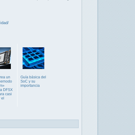
idad/
rea un
Guía básica del
pernodo
SoC y su
nm»
importancia
 a DFSX
ra casi
 el