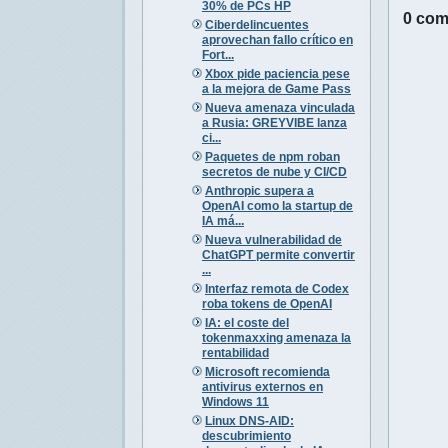
30% de PCs HP
0 com
Ciberdelincuentes
aprovechan fallo crítico en
Fort...
Xbox pide paciencia pese
a la mejora de Game Pass
Nueva amenaza vinculada
a Rusia: GREYVIBE lanza
ci...
Paquetes de npm roban
secretos de nube y CI/CD
Anthropic supera a
OpenAI como la startup de
IA má...
Nueva vulnerabilidad de
ChatGPT permite convertir
...
Interfaz remota de Codex
roba tokens de OpenAI
IA: el coste del
tokenmaxxing amenaza la
rentabilidad
Microsoft recomienda
antivirus externos en
Windows 11
Linux DNS-AID:
descubrimiento