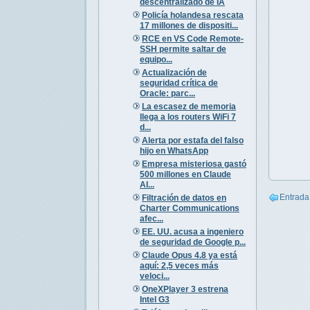
descentralizado de IA
Policía holandesa rescata
17 millones de dispositi...
RCE en VS Code Remote-
SSH permite saltar de
equipo...
Actualización de
seguridad crítica de
Oracle: parc...
La escasez de memoria
llega a los routers WiFi 7
d...
Alerta por estafa del falso
hijo en WhatsApp
Empresa misteriosa gastó
500 millones en Claude
AI...
Entrada
Filtración de datos en
Charter Communications
afec...
EE. UU. acusa a ingeniero
de seguridad de Google p...
Claude Opus 4.8 ya está
aquí: 2,5 veces más
veloci...
OneXPlayer 3 estrena
Intel G3