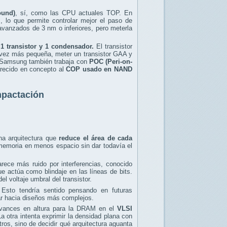
ound)
, sí, como las CPU actuales TOP. En
s, lo que permite controlar mejor el paso de
 avanzados de 3 nm o inferiores, pero meterla
 1 transistor y 1 condensador.
El transistor
a vez más pequeña, meter un transistor GAA y
 Samsung también trabaja con
POC (Peri-on-
arecido en concepto al
COP usado en NAND
ompactación
na arquitectura que
reduce el área de cada
 memoria en menos espacio sin dar todavía el
rece más ruido por interferencias, conocido
ue actúa como blindaje en las líneas de bits.
el voltaje umbral del transistor.
 Esto tendría sentido pensando en futuras
ar hacia diseños más complejos.
avances en altura para la DRAM en el
VLSI
 otra intenta exprimir la densidad plana con
os, sino de decidir qué arquitectura aguanta