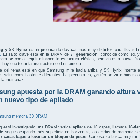
g y SK Hynix
están preparando dos caminos muy distintos para llevar la
.
El salto clave está en la DRAM de
7ª generación
, conocida como 1d, y
hora se podía seguir afinando la estructura clásica, pero en esta nueva 
 hay que tocar la arquitectura de la memoria.
ia del tema está en que Samsung mira hacia arriba y SK Hynix intenta a
a, soluciones bastante diferentes. La pregunta es, ¿quién se va a hacer c
e la memoria?
ung apuesta por la DRAM ganando altura ve
n nuevo tipo de apilado
 está investigando una DRAM vertical apilada de 16 capas, llamada
16-ti
de seguir ocupando más superficie en horizontal, las celdas de memoria se
ir casas bajas a levantar un bloque de pisos
. Con eso se busca mejorar l