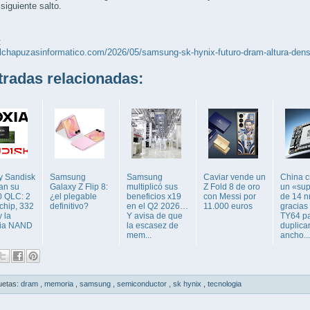
 siguiente salto.
:
elchapuzasinformatico.com/2026/05/samsung-sk-hynix-futuro-dram-altura-dens
adas relacionadas:
 y Sandisk
Samsung
Samsung
Caviar vende un
China c
an su
Galaxy Z Flip 8:
multiplicó sus
Z Fold 8 de oro
un «su
 QLC: 2
¿el plegable
beneficios x19
con Messi por
de 14 
chip, 332
definitivo?
en el Q2 2026…
11.000 euros
gracias
 la
Y avisa de que
TY64 pa
ia NAND
la escasez de
duplicar
mem...
ancho...
uetas:
dram
,
memoria
,
samsung
,
semiconductor
,
sk hynix
,
tecnologia