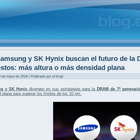
amsung y SK Hynix buscan el futuro de la
stos: más altura o más densidad plana
 de mayo de 2026 | Publicado por el-brujo
g y SK Hynix
divergen en sus estrategias para la
DRAM de 7ª generaci
d plana
para superar los límites de los 10 nm.