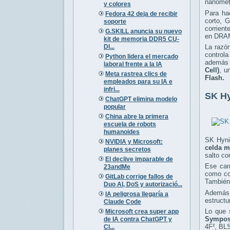
nanómet
y colores
Para ha
Fedora 42 deja de recibir
corto, G
soporte
corrient
G.SKILL anuncia su nuevo
en DRAM
kit de memoria DDR5 CU-
DI...
La razó
controla
Python lidera el mercado
además 
laboral frente a la IA
Cell)
, u
Meta rastrea clics de
Flash.
empleados para su IA e
infri...
SK Hy
ChatGPT elimina modelo
popular
China abre la primera
escuela de robots
humanoides
SK Hyni
NVIDIA y Microsoft:
celda m
planes secretos
salto c
El declive imparable de
Ese cam
23andMe
como cou
GitLab corrige fallos de
También
Duo AI, DoS y autorizació...
Además,
IA peligrosa llegaría a
estructu
Claude Code
Lo que 
Microsoft crea super app
Sympos
de IA contra ChatGPT y
4F², BLS
Cl...