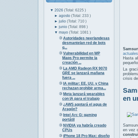
▼
2026
(Total: 6225 )
►
agosto
(Total: 233 )
►
julio
(Total: 710 )
►
junio
(Total: 898 )
▼
mayo
(Total: 1081 )
Autoridades neerlandesas
desmantelan red de bots
q...
Samsun
Vulnerabilidad en WP
actuales
Maps Pro permite la
Hasta a
creación ...
pequeño:
La AMD Radeon RX 9070
La grac
GRE se lanzará mañana
problem
fuera ...
crisis d
IA militar: EE. UU. y China
rechazan prohibir arma...
Sams
Meta lanzará wearables
en u
con IA para el trabajo
¿AWS agotará el agua de
Aragón?
Intel Arc G: gaming
portátil
Samsung
NVIDIA ya habría creado
en vez 
CPUs
constru
iPhone 18 Pro Max: diseño