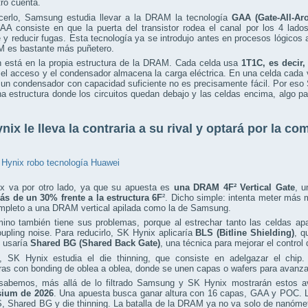
ro cuenta.
cerlo, Samsung estudia llevar a la DRAM la tecnología
GAA (Gate-All-Ar
AA consiste en que la puerta del transistor rodea el canal por los 4 lado
e y reducir fugas. Esta tecnología ya se introdujo antes en procesos lógicos
 es bastante más puñetero.
n está en la propia estructura de la DRAM. Cada celda usa
1T1C, es decir,
 el acceso y el condensador almacena la carga eléctrica. En una celda cad
un condensador con capacidad suficiente no es precisamente fácil. Por eso
na estructura donde los circuitos quedan debajo y las celdas encima, algo p
nix le lleva la contraria a su rival y optará por la c
x va por otro lado, ya que su apuesta es
una DRAM 4F² Vertical Gate
, u
ás de un 30% frente a la estructura 6F
². Dicho simple: intenta meter más
ompleto a una DRAM vertical apilada como la de Samsung.
ino también tiene sus problemas, porque al estrechar tanto las celdas apa
pling noise. Para reducirlo, SK Hynix aplicaría
BLS (Bitline Shielding)
, q
 usaría
Shared BG (Shared Back Gate)
, una técnica para mejorar el control d
 SK Hynix estudia el die thinning, que consiste en adelgazar el chip.
ras con bonding de oblea a oblea, donde se unen capas o wafers para avanz
sabemos, más allá de lo filtrado Samsung y SK Hynix mostrarán estos 
ium de 2026
. Una apuesta busca ganar altura con 16 capas, GAA y POC. La
, Shared BG y die thinning. La batalla de la DRAM ya no va solo de nanómetr