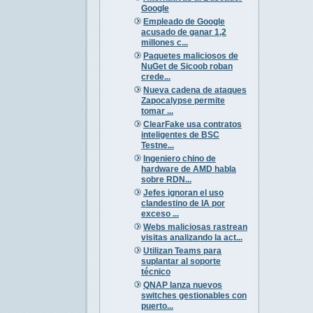
Google
Empleado de Google
acusado de ganar 1,2
millones c...
Paquetes maliciosos de
NuGet de Sicoob roban
crede...
Nueva cadena de ataques
Zapocalypse permite
tomar ...
ClearFake usa contratos
inteligentes de BSC
Testne...
Ingeniero chino de
hardware de AMD habla
sobre RDN...
Jefes ignoran el uso
clandestino de IA por
exceso ...
Webs maliciosas rastrean
visitas analizando la act...
Utilizan Teams para
suplantar al soporte
técnico
QNAP lanza nuevos
switches gestionables con
puerto...