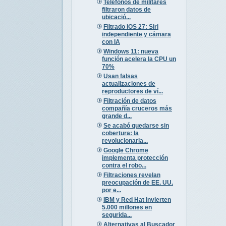
Teléfonos de militares
filtraron datos de
ubicació...
Filtrado iOS 27: Siri
independiente y cámara
con IA
Windows 11: nueva
función acelera la CPU un
70%
Usan falsas
actualizaciones de
reproductores de ví...
Filtración de datos
compañía cruceros más
grande d...
Se acabó quedarse sin
cobertura: la
revolucionaria...
Google Chrome
implementa protección
contra el robo...
Filtraciones revelan
preocupación de EE. UU.
por e...
IBM y Red Hat invierten
5.000 millones en
segurida...
Alternativas al Buscador