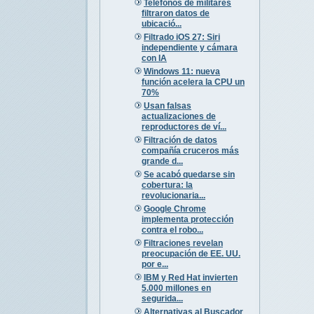
Teléfonos de militares
filtraron datos de
ubicació...
Filtrado iOS 27: Siri
independiente y cámara
con IA
Windows 11: nueva
función acelera la CPU un
70%
Usan falsas
actualizaciones de
reproductores de ví...
Filtración de datos
compañía cruceros más
grande d...
Se acabó quedarse sin
cobertura: la
revolucionaria...
Google Chrome
implementa protección
contra el robo...
Filtraciones revelan
preocupación de EE. UU.
por e...
IBM y Red Hat invierten
5.000 millones en
segurida...
Alternativas al Buscador