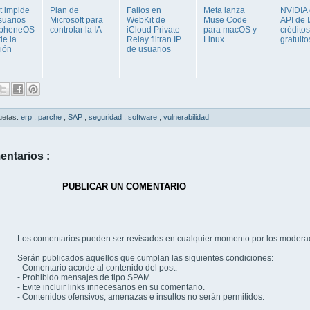
t impide
Plan de
Fallos en
Meta lanza
NVIDIA 
suarios
Microsoft para
WebKit de
Muse Code
API de 
apheneOS
controlar la IA
iCloud Private
para macOS y
créditos
de la
Relay filtran IP
Linux
gratuito
ción
de usuarios
uetas:
erp
,
parche
,
SAP
,
seguridad
,
software
,
vulnerabilidad
entarios :
PUBLICAR UN COMENTARIO
Los comentarios pueden ser revisados en cualquier momento por los modera
Serán publicados aquellos que cumplan las siguientes condiciones:
- Comentario acorde al contenido del post.
- Prohibido mensajes de tipo SPAM.
- Evite incluir links innecesarios en su comentario.
- Contenidos ofensivos, amenazas e insultos no serán permitidos.