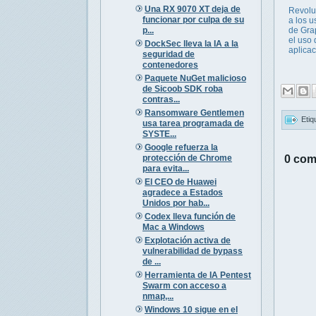
Una RX 9070 XT deja de
Revolu
funcionar por culpa de su
a los u
p...
de Gr
el uso 
DockSec lleva la IA a la
aplica
seguridad de
contenedores
Paquete NuGet malicioso
de Sicoob SDK roba
contras...
Ransomware Gentlemen
Etiq
usa tarea programada de
SYSTE...
Google refuerza la
protección de Chrome
0 com
para evita...
El CEO de Huawei
agradece a Estados
Unidos por hab...
Codex lleva función de
Mac a Windows
Explotación activa de
vulnerabilidad de bypass
de ...
Herramienta de IA Pentest
Swarm con acceso a
nmap,...
Windows 10 sigue en el