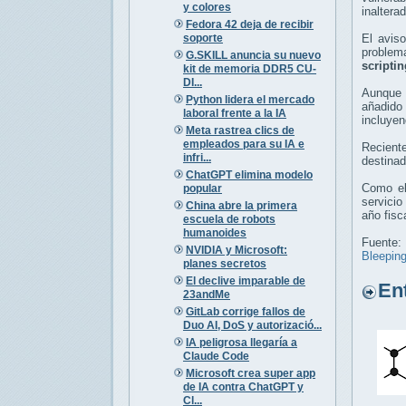
y colores
inalterad
Fedora 42 deja de recibir
soporte
El avis
problem
G.SKILL anuncia su nuevo
scripti
kit de memoria DDR5 CU-
DI...
Aunque 
Python lidera el mercado
añadido
laboral frente a la IA
incluye
Meta rastrea clics de
empleados para su IA e
Recient
infri...
destinad
ChatGPT elimina modelo
Como el
popular
servicio
China abre la primera
año fisc
escuela de robots
humanoides
Fuente:
NVIDIA y Microsoft:
Bleepin
planes secretos
El declive imparable de
Entr
23andMe
GitLab corrige fallos de
Duo AI, DoS y autorizació...
IA peligrosa llegaría a
Claude Code
Microsoft crea super app
de IA contra ChatGPT y
Cl...