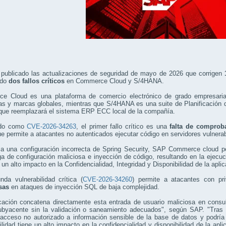
publicado las actualizaciones de seguridad de mayo de 2026 que corrigen
ndo
dos fallos críticos
en Commerce Cloud y S/4HANA.
e Cloud es una plataforma de comercio electrónico de grado empresarial 
tas y marcas globales, mientras que S/4HANA es una suite de Planificació
 que reemplazará el sistema ERP ECC local de la compañía.
ado como
CVE-2026-34263
, el primer fallo crítico es una
falta de comprob
e permite a atacantes no autenticados ejecutar código en servidores vulnera
 a una configuración incorrecta de Spring Security, SAP Commerce cloud pe
a de configuración maliciosa e inyección de código, resultando en la ejecució
 un alto impacto en la Confidencialidad, Integridad y Disponibilidad de la apli
da vulnerabilidad crítica (
CVE-2026-34260
) permite a atacantes con pr
sas
en ataques de inyección SQL de baja complejidad.
icación concatena directamente esta entrada de usuario maliciosa en cons
ubyacente sin la validación o saneamiento adecuados", según SAP. "Tras 
acceso no autorizado a información sensible de la base de datos y podría 
ilidad tiene un alto impacto en la confidencialidad y disponibilidad de la ap