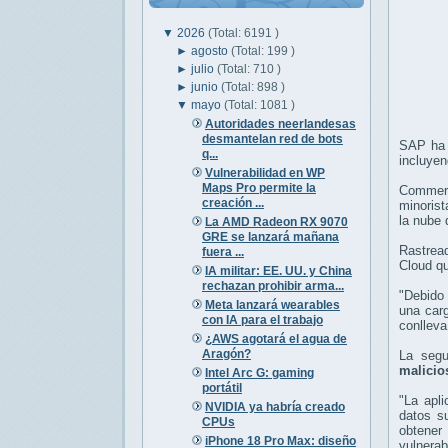
▼
2026
(Total: 6191 )
►
agosto
(Total: 199 )
►
julio
(Total: 710 )
►
junio
(Total: 898 )
▼
mayo
(Total: 1081 )
Autoridades neerlandesas
desmantelan red de bots
SAP ha 
q...
incluye
Vulnerabilidad en WP
Maps Pro permite la
Commerc
creación ...
minoris
la nube
La AMD Radeon RX 9070
GRE se lanzará mañana
Rastre
fuera ...
Cloud qu
IA militar: EE. UU. y China
rechazan prohibir arma...
"Debido
Meta lanzará wearables
una carg
con IA para el trabajo
conlleva
¿AWS agotará el agua de
Aragón?
La segun
malicio
Intel Arc G: gaming
portátil
"La apl
NVIDIA ya habría creado
datos s
CPUs
obtener 
iPhone 18 Pro Max: diseño
vulnerab