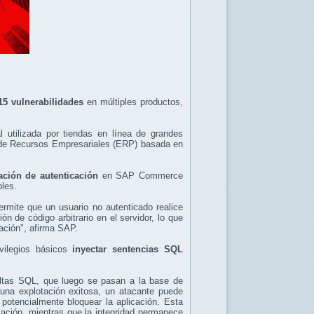
15 vulnerabilidades
en múltiples productos,
utilizada por tiendas en línea de grandes
n de Recursos Empresariales (ERP) basada en
ación de autenticación
en SAP Commerce
bles.
rmite que un usuario no autenticado realice
n de código arbitrario en el servidor, lo que
cación", afirma SAP.
ivilegios básicos
inyectar sentencias SQL
ultas SQL, que luego se pasan a la base de
una explotación exitosa, un atacante puede
potencialmente bloquear la aplicación. Esta
licación, mientras que la integridad permanece