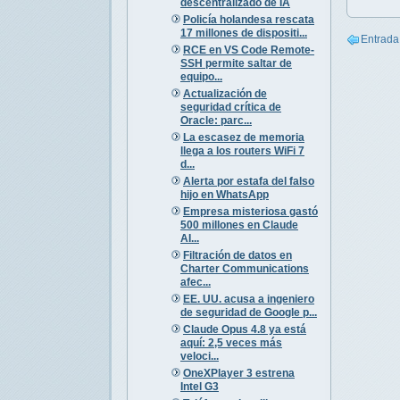
descentralizado de IA
Policía holandesa rescata
17 millones de dispositi...
Entrada
RCE en VS Code Remote-
SSH permite saltar de
equipo...
Actualización de
seguridad crítica de
Oracle: parc...
La escasez de memoria
llega a los routers WiFi 7
d...
Alerta por estafa del falso
hijo en WhatsApp
Empresa misteriosa gastó
500 millones en Claude
AI...
Filtración de datos en
Charter Communications
afec...
EE. UU. acusa a ingeniero
de seguridad de Google p...
Claude Opus 4.8 ya está
aquí: 2,5 veces más
veloci...
OneXPlayer 3 estrena
Intel G3