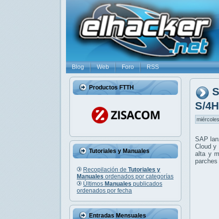
Blog
Web
Foro
RSS
Productos FTTH
S
S/4
miércoles
SAP lanz
Cloud y 
Tutoriales y Manuales
alta y 
parches 
Recopilación de
Tutoriales y
Manuales
ordenados por categorías
Últimos
Manuales
publicados
ordenados por fecha
Entradas Mensuales