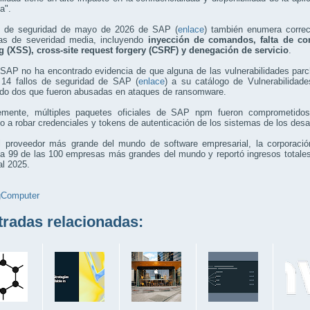
a".
o de seguridad de mayo de 2026 de SAP (
enlace
) también enumera correc
as de severidad media, incluyendo
inyección de comandos, falta de com
ng (XSS), cross-site request forgery (CSRF) y denegación de servicio
.
SAP no ha encontrado evidencia de que alguna de las vulnerabilidades par
 14 fallos de seguridad de SAP (
enlace
) a su catálogo de Vulnerabilidad
ndo dos que fueron abusadas en ataques de ransomware.
emente, múltiples paquetes oficiales de SAP npm fueron comprometido
o a robar credenciales y tokens de autenticación de los sistemas de los desar
 proveedor más grande del mundo de software empresarial, la corporación
 a 99 de las 100 empresas más grandes del mundo y reportó ingresos totales
al 2025.
gComputer
adas relacionadas: