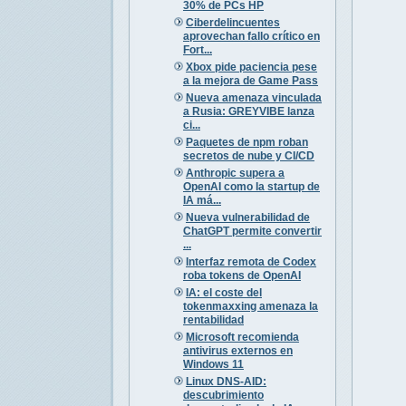
30% de PCs HP
Ciberdelincuentes
aprovechan fallo crítico en
Fort...
Xbox pide paciencia pese
a la mejora de Game Pass
Nueva amenaza vinculada
a Rusia: GREYVIBE lanza
ci...
Paquetes de npm roban
secretos de nube y CI/CD
Anthropic supera a
OpenAI como la startup de
IA má...
Nueva vulnerabilidad de
ChatGPT permite convertir
...
Interfaz remota de Codex
roba tokens de OpenAI
IA: el coste del
tokenmaxxing amenaza la
rentabilidad
Microsoft recomienda
antivirus externos en
Windows 11
Linux DNS-AID:
descubrimiento