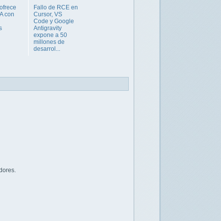
ofrece
Fallo de RCE en
IA con
Cursor, VS
Code y Google
s
Antigravity
expone a 50
millones de
desarrol...
dores.