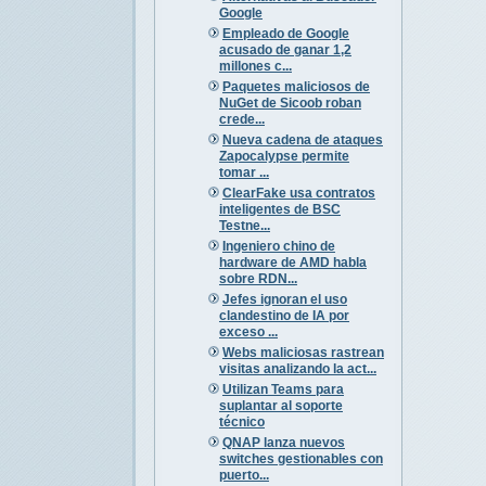
Google
Empleado de Google
acusado de ganar 1,2
millones c...
Paquetes maliciosos de
NuGet de Sicoob roban
crede...
Nueva cadena de ataques
Zapocalypse permite
tomar ...
ClearFake usa contratos
inteligentes de BSC
Testne...
Ingeniero chino de
hardware de AMD habla
sobre RDN...
Jefes ignoran el uso
clandestino de IA por
exceso ...
Webs maliciosas rastrean
visitas analizando la act...
Utilizan Teams para
suplantar al soporte
técnico
QNAP lanza nuevos
switches gestionables con
puerto...