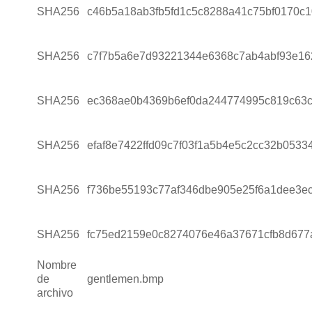
SHA256
c46b5a18ab3fb5fd1c5c8288a41c75bf0170c
SHA256
c7f7b5a6e7d93221344e6368c7ab4abf93e16
SHA256
ec368ae0b4369b6ef0da244774995c819c63c
SHA256
efaf8e7422ffd09c7f03f1a5b4e5c2cc32b0533
SHA256
f736be55193c77af346dbe905e25f6a1dee3e
SHA256
fc75ed2159e0c8274076e46a37671cfb8d677
Nombre
de
gentlemen.bmp
archivo