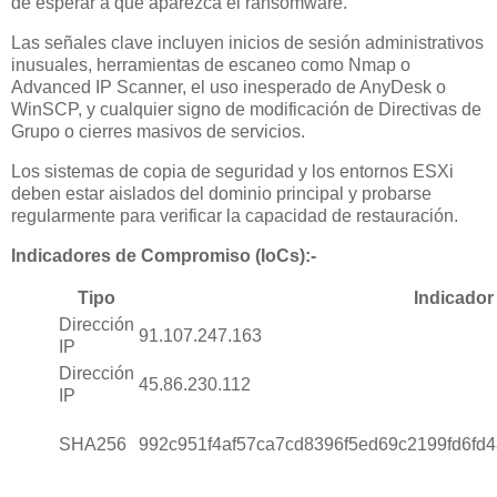
de esperar a que aparezca el ransomware.
Las señales clave incluyen inicios de sesión administrativos
inusuales, herramientas de escaneo como Nmap o
Advanced IP Scanner, el uso inesperado de AnyDesk o
WinSCP, y cualquier signo de modificación de Directivas de
Grupo o cierres masivos de servicios.
Los sistemas de copia de seguridad y los entornos ESXi
deben estar aislados del dominio principal y probarse
regularmente para verificar la capacidad de restauración.
Indicadores de Compromiso (IoCs):-
Tipo
Indicador
Dirección
91.107.247.163
IP
Dirección
45.86.230.112
IP
SHA256
992c951f4af57ca7cd8396f5ed69c2199fd6f