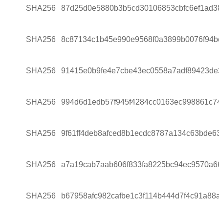
SHA256
87d25d0e5880b3b5cd30106853cbfc6ef1ad3
SHA256
8c87134c1b45e990e9568f0a3899b0076f94b
SHA256
91415e0b9fe4e7cbe43ec0558a7adf89423d
SHA256
994d6d1edb57f945f4284cc0163ec998861c7
SHA256
9f61ff4deb8afced8b1ecdc8787a134c63bde6
SHA256
a7a19cab7aab606f833fa8225bc94ec9570a6
SHA256
b67958afc982cafbe1c3f114b444d7f4c91a88