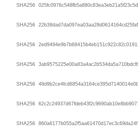
SHA256
025fc0976c548fb5a880c83ea3eb21a5f23c5
SHA256
22b38dad7da097ea03aa28d0614164cd25faf
SHA256
2ed9494e9b7b68415b4eb151c922c82c0191
SHA256
3ab9575225e00a83a4ac2b534da5a710bdcf
SHA256
48d9b2ce4fcd6854a3164ce395d7140014e0b
SHA256
62c2c24937d67fdeb43f2c9690ab10e8bb907
SHA256
860a6177b055a2f5aa61470d17ec3c69da24f