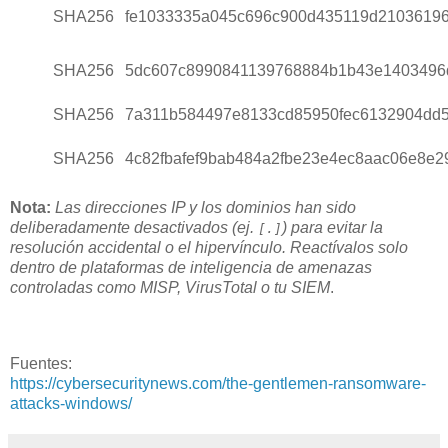
SHA256
fe1033335a045c696c900d435119d21036196
SHA256
5dc607c8990841139768884b1b43e1403496
SHA256
7a311b584497e8133cd85950fec6132904dd5
SHA256
4c82fbafef9bab484a2fbe23e4ec8aac06e8e2
Nota:
Las direcciones IP y los dominios han sido
deliberadamente desactivados (ej.
) para evitar la
[.]
resolución accidental o el hipervínculo. Reactívalos solo
dentro de plataformas de inteligencia de amenazas
controladas como MISP, VirusTotal o tu SIEM
.
Fuentes:
https://cybersecuritynews.com/the-gentlemen-ransomware-
attacks-windows/