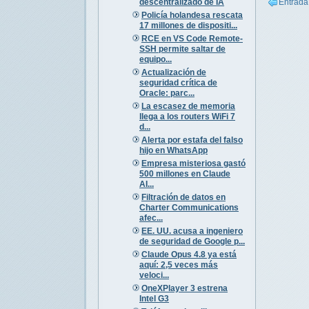
descentralizado de IA
Entrada
Policía holandesa rescata
17 millones de dispositi...
RCE en VS Code Remote-
SSH permite saltar de
equipo...
Actualización de
seguridad crítica de
Oracle: parc...
La escasez de memoria
llega a los routers WiFi 7
d...
Alerta por estafa del falso
hijo en WhatsApp
Empresa misteriosa gastó
500 millones en Claude
AI...
Filtración de datos en
Charter Communications
afec...
EE. UU. acusa a ingeniero
de seguridad de Google p...
Claude Opus 4.8 ya está
aquí: 2,5 veces más
veloci...
OneXPlayer 3 estrena
Intel G3