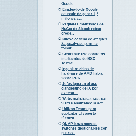
Google
Empleado de Google
acusado de ganar 1,2
millones c...
Paquetes maliciosos de
NuGet de Sicoob roban
crede...
Nueva cadena de ataques
Zapocalypse permite
tomar ...
ClearFake usa contratos
inteligentes de BSC
Testne...
Ingeniero chino de
hardware de AMD habla
sobre RDN...
Jefes ignoran el uso
clandestino de IA por
exceso ...
Webs maliciosas rastrean
visitas analizando la act...
Utilizan Teams para
suplantar al soporte
técnico
QNAP lanza nuevos
switches gestionables con
puerto...