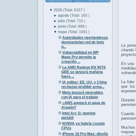
▼
2026
(Total: 6157 )
►
agosto
(Total: 165 )
►
julio
(Total: 710 )
►
junio
(Total: 898 )
▼
mayo
(Total: 1081 )
Autoridades neerlandesas
desmantelan red de bots
La prim
q...
citando
Vulnerabilidad en WP
proyecto
Maps Pro permite la
creación ...
En una r
La AMD Radeon RX 9070
medida
GRE se lanzará mañana
vulnerab
fuera ...
La líder
IA militar: EE. UU. y China
que los
rechazan prohibir arma...
exponenc
Meta lanzará wearables
con IA para el trabajo
Durante 
¿AWS agotará el agua de
permite
Aragón?
Intel Arc G: gaming
Cuando A
portátil
panorama
NVIDIA ya habría creado
Muchos 
CPUs
mejorar 
iPhone 18 Pro Max: diseño