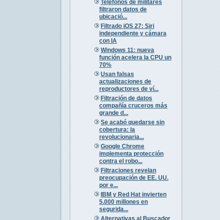
Teléfonos de militares
filtraron datos de
ubicació...
Filtrado iOS 27: Siri
independiente y cámara
con IA
Windows 11: nueva
función acelera la CPU un
70%
Usan falsas
actualizaciones de
reproductores de ví...
Filtración de datos
compañía cruceros más
grande d...
Se acabó quedarse sin
cobertura: la
revolucionaria...
Google Chrome
implementa protección
contra el robo...
Filtraciones revelan
preocupación de EE. UU.
por e...
IBM y Red Hat invierten
5.000 millones en
segurida...
Alternativas al Buscador