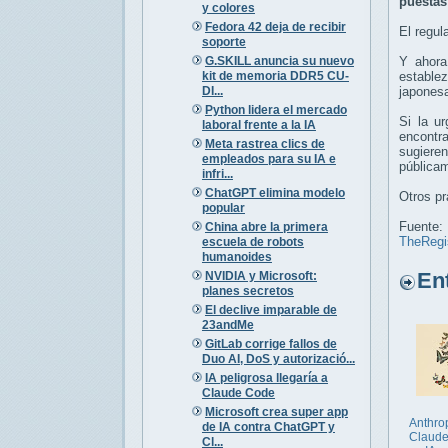
puestas
y colores
Fedora 42 deja de recibir
El regul
soporte
G.SKILL anuncia su nuevo
Y ahora
kit de memoria DDR5 CU-
establez
DI...
japones
Python lidera el mercado
Si la u
laboral frente a la IA
encontr
Meta rastrea clics de
sugiere
empleados para su IA e
públicam
infri...
ChatGPT elimina modelo
Otros p
popular
Fuente:
China abre la primera
TheRegi
escuela de robots
humanoides
Entr
NVIDIA y Microsoft:
planes secretos
El declive imparable de
23andMe
GitLab corrige fallos de
Duo AI, DoS y autorizació...
IA peligrosa llegaría a
Claude Code
Microsoft crea super app
Anthro
de IA contra ChatGPT y
Claude
Cl...