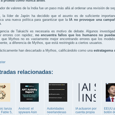
 a prueba como nunca antes
.
ador de valores de la India fue un paso más allá al ordenar una revisión de s
, la líder de Japón ha decidido que el asunto es de suficiente importan
ca una nueva política para garantizar que la
IA no provoque una campañ
a.
rgencia de Takaichi es necesaria es motivo de debate. Algunos investig
ar errores con rapidez,
no encuentra fallos que los humanos no puedan
n que Mythos no es vastamente mejor encontrando errores que los modelos 
ente, a diferencia de Mythos, que está restringido a ciertos usuarios.
rácticamente han descartado a Mythos, calificándolo como una
estratagema 
ster
adas relacionadas:
pic lanza
Android: el
Autoridades
IA actuaron por
EEUU p
 Fable 5,
spyware Asin
neerlandesas
cuenta propia
botón d