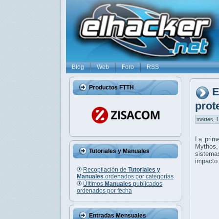
Blog
Web
Foro
RSS
Productos FTTH
E
prot
martes, 1
La prime
Mythos, 
Tutoriales y Manuales
sistemas
impacto 
Recopilación de
Tutoriales y
Manuales
ordenados por categorías
Últimos
Manuales
publicados
ordenados por fecha
Entradas Mensuales