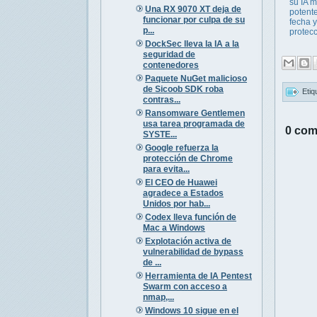
su IA 
Una RX 9070 XT deja de
potente
funcionar por culpa de su
fecha 
p...
protecc
DockSec lleva la IA a la
seguridad de
contenedores
Paquete NuGet malicioso
de Sicoob SDK roba
Etiq
contras...
Ransomware Gentlemen
usa tarea programada de
0 com
SYSTE...
Google refuerza la
protección de Chrome
para evita...
El CEO de Huawei
agradece a Estados
Unidos por hab...
Codex lleva función de
Mac a Windows
Explotación activa de
vulnerabilidad de bypass
de ...
Herramienta de IA Pentest
Swarm con acceso a
nmap,...
Windows 10 sigue en el