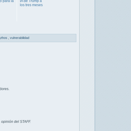
 para la
IA de Trump a
los tres meses
ythos
,
vulnerabilidad
dores.
 opinión del STAFF.