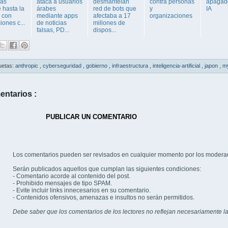
más
ataca a usuarios
desmantelan
contra personas
apagado
 hasta la
árabes
red de bots que
y
IA
y con
mediante apps
afectaba a 17
organizaciones
iones c...
de noticias
millones de
falsas, PD...
dispos...
uetas:
anthropic
,
cyberseguridad
,
gobierno
,
infraestructura
,
inteligencia-artificial
,
japon
,
m
entarios :
PUBLICAR UN COMENTARIO
Los comentarios pueden ser revisados en cualquier momento por los modera
Serán publicados aquellos que cumplan las siguientes condiciones:
- Comentario acorde al contenido del post.
- Prohibido mensajes de tipo SPAM.
- Evite incluir links innecesarios en su comentario.
- Contenidos ofensivos, amenazas e insultos no serán permitidos.
Debe saber que los comentarios de los lectores no reflejan necesariamente la