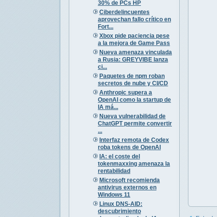
30% de PCs HP
Ciberdelincuentes
aprovechan fallo crítico en
Fort...
Xbox pide paciencia pese
a la mejora de Game Pass
Nueva amenaza vinculada
a Rusia: GREYVIBE lanza
ci...
Paquetes de npm roban
secretos de nube y CI/CD
Anthropic supera a
OpenAI como la startup de
IA má...
Nueva vulnerabilidad de
ChatGPT permite convertir
...
Interfaz remota de Codex
roba tokens de OpenAI
IA: el coste del
tokenmaxxing amenaza la
rentabilidad
Microsoft recomienda
antivirus externos en
Windows 11
Linux DNS-AID:
descubrimiento