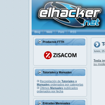
Blog
Web
Foro
RSS
Productos FTTH
T
lunes, 25
Tesla i
su model
Tutoriales y Manuales
Recopilación de
Tutoriales y
Manuales
ordenados por categorías
Últimos
Manuales
publicados
ordenados por fecha
Entradas Mensuales