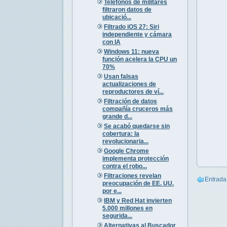
Teléfonos de militares
filtraron datos de
ubicació...
Filtrado iOS 27: Siri
independiente y cámara
con IA
Windows 11: nueva
función acelera la CPU un
70%
Usan falsas
actualizaciones de
reproductores de ví...
Filtración de datos
compañía cruceros más
grande d...
Se acabó quedarse sin
cobertura: la
revolucionaria...
Google Chrome
implementa protección
contra el robo...
Filtraciones revelan
Entrada
preocupación de EE. UU.
por e...
IBM y Red Hat invierten
5.000 millones en
segurida...
Alternativas al Buscador