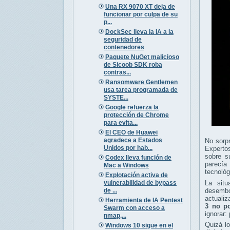
Una RX 9070 XT deja de
funcionar por culpa de su
p...
DockSec lleva la IA a la
seguridad de
contenedores
Paquete NuGet malicioso
de Sicoob SDK roba
contras...
Ransomware Gentlemen
usa tarea programada de
SYSTE...
Google refuerza la
protección de Chrome
para evita...
El CEO de Huawei
agradece a Estados
No sorp
Unidos por hab...
Expertos
sobre s
Codex lleva función de
parecía
Mac a Windows
tecnoló
Explotación activa de
vulnerabilidad de bypass
La situ
de ...
desembo
actualiz
Herramienta de IA Pentest
3 no po
Swarm con acceso a
ignorar:
nmap,...
Quizá l
Windows 10 sigue en el