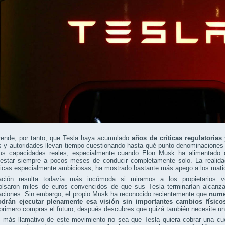
rende, por tanto, que Tesla haya acumulado
años de críticas regulatoria
 y autoridades llevan tiempo cuestionando hasta qué punto denominaciones c
us capacidades reales, especialmente cuando Elon Musk ha alimentado d
 estar siempre a pocos meses de conducir completamente solo. La realida
gicas especialmente ambiciosas, ha mostrado bastante más apego a los mati
ación resulta todavía más incómoda si miramos a los propietarios v
lsaron miles de euros convencidos de que sus Tesla terminarían alcanza
aciones. Sin embargo, el propio Musk ha reconocido recientemente que
nume
drán ejecutar plenamente esa visión sin importantes cambios físico
 primero compras el futuro, después descubres que quizá también necesite un
o más llamativo de este movimiento no sea que Tesla quiera cobrar una cu