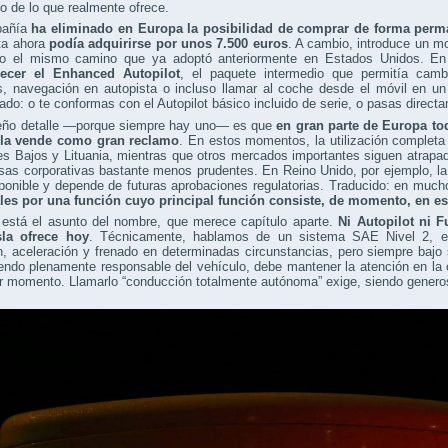
 de lo que realmente ofrece.
pañía
ha eliminado en Europa la posibilidad de comprar de forma perma
ta ahora
podía adquirirse por unos 7.500 euros
. A cambio, introduce un 
do el mismo camino que ya adoptó anteriormente en Estados Unidos. En 
ecer el Enhanced Autopilot
, el paquete intermedio que permitía cambi
os, navegación en autopista o incluso llamar al coche desde el móvil en 
cado: o te conformas con el Autopilot básico incluido de serie, o pasas direc
eño detalle —porque siempre hay uno— es que
en gran parte de Europa tod
la vende como gran reclamo
. En estos momentos, la utilización completa
es Bajos y Lituania, mientras que otros mercados importantes siguen atrap
as corporativas bastante menos prudentes. En Reino Unido, por ejemplo, la
sponible y depende de futuras aprobaciones regulatorias. Traducido: en muc
es por una función cuyo principal función consiste, de momento, en es
 está el asunto del nombre, que merece capítulo aparte.
Ni Autopilot ni F
la ofrece hoy
. Técnicamente, hablamos de un sistema SAE Nivel 2, es 
n, aceleración y frenado en determinadas circunstancias, pero siempre baj
endo plenamente responsable del vehículo, debe mantener la atención en la c
r momento. Llamarlo “conducción totalmente autónoma” exige, siendo genero