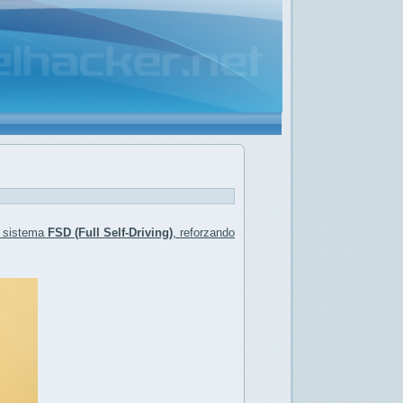
l sistema
FSD (Full Self-Driving)
, reforzando