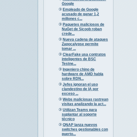
Google
Empleado de Google
acusado de ganar 1,2
millones c...
Paquetes maliciosos de
NuGet de Sicoob roban
crede...
Nueva cadena de ataques
Zapocalypse permite
tomar ...
ClearFake usa contratos
inteligentes de BSC
Testne...
Ingeniero chino de
hardware de AMD habla
sobre RDN...
Jefes ignoran el uso
clandestino de IA por
exceso ...
Webs maliciosas rastrean
visitas analizando la act...
Utilizan Teams para
suplantar al soporte
técnico
QNAP lanza nuevos
switches gestionables con
puerto...