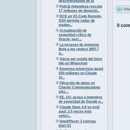
descentralizado de IA
Policía holandesa rescata
Etiq
17 millones de dispositi...
RCE en VS Code Remote-
SSH permite saltar de
equipo...
0 com
Actualización de
seguridad crítica de
Oracle: parc...
La escasez de memoria
llega a los routers WiFi 7
d...
Alerta por estafa del falso
hijo en WhatsApp
Empresa misteriosa gastó
500 millones en Claude
AI...
Filtración de datos en
Charter Communications
afec...
EE. UU. acusa a ingeniero
de seguridad de Google p...
Claude Opus 4.8 ya está
aquí: 2,5 veces más
veloci...
OneXPlayer 3 estrena
Intel G3