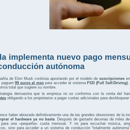
la implementa nuevo pago mensu
conducción autónoma
añía de Elon Musk continúa apostando por el modelo de
suscripciones
en
s paguen
99 euros al mes
para acceder al sistema
FSD (Full Self-Driving)
,
omía total que sugiere su nombre.
trategia demuestra que la empresa no se conforma con la venta del har
ntes
obligando a los propietarios a pagar cuotas adicionales para desbloquea
rece haber abrazado definitivamente una de las grandes obsesiones de la in
prar el hardware ya no basta
. Después de gastarte decenas de miles de
 para una «pequeña» cuota mensual. Y no para escuchar música, ampl
cos, sino para acceder a un sistema de conducción “totalmente autónom