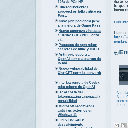
digital 
30% de PCs HP
lo que
Ciberdelincuentes
buena me
aprovechan fallo crítico en
Fort...
Xbox pide paciencia pese
Más inf
a la mejora de Game Pass
Nueva amenaza vinculada
Fuentes
a Rusia: GREYVIBE lanza
https://
ci...
nombre/
Paquetes de npm roban
secretos de nube y CI/CD
Entr
Anthropic supera a
OpenAI como la startup de
IA má...
Nueva vulnerabilidad de
ChatGPT permite convertir
...
Interfaz remota de Codex
roba tokens de OpenAI
IA: el coste del
Meta l
tokenmaxxing amenaza la
Muse 
rentabilidad
para m
Linux
Microsoft recomienda
antivirus externos en
Windows 11
Linux DNS-AID:
descubrimiento