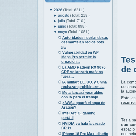
▼
2026
(Total: 6211 )
►
agosto
(Total: 219 )
►
julio
(Total: 710 )
►
junio
(Total: 898 )
▼
mayo
(Total: 1081 )
Autoridades neerlandesas
desmantelan red de bots
q...
Vulnerabilidad en WP
Maps Pro permite la
Tes
creación ...
de 
La AMD Radeon RX 9070
GRE se lanzará mañana
fuera ...
La comp
IA militar: EE. UU. y China
usuario
rechazan prohibir arma...
la auton
Meta lanzará wearables
con IA para el trabajo
Esta es
recurre
¿AWS agotará el agua de
Aragón?
Intel Arc G: gaming
portátil
Tesla pa
NVIDIA ya habría creado
que com
CPUs
espacio
cosméti
iPhone 18 Pro Max: diseño