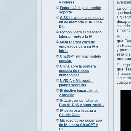
avanzado
y colores
Fedora 42 deja de recibir
La com
soporte
que has
siguien
G.SKILL anuncia su nuevo
desapar
kit de memoria DDR5 CU-
asistid
DI...
simplifi
Python lidera el mercado
laboral frente a la IA
El pequ
que Tes
Meta rastrea clics de
en País
empleados para su IA e
y promes
infri...
está di
ChatGPT elimina modelo
mensual
popular
Y luego
China abre la primera
que Tes
escuela de robots
direcció
humanoides
sigue si
NVIDIA y Microsoft:
cualquie
planes secretos
El declive imparable de
23andMe
GitLab corrige fallos de
Duo AI, DoS y autorizació...
IA peligrosa llegaría a
Claude Code
Microsoft crea super app
de IA contra ChatGPT y
Cl...