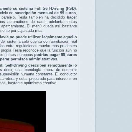
nente su sistema Full Self-Driving (FSD)
,
modelo de
suscripción mensual de 99 euros
,
paralelo, Tesla también ha decidido
hacer
os automáticos de carril, adelantamientos
un aparcamiento. El menú queda así bastante
tamente por caja cada mes.
avía no puede utilizar legalmente aquello
 del sistema solo cuenta con aprobación real
ados entre regulaciones mucho más prudentes
 propia Tesla reconoce que la función aún no
hos países europeos
podrías pagar 99 euros
perar permisos administrativos
.
ull Self-Driving describen remotamente lo
decir, una tecnología capaz de controlar
o supervisión humana constante. El conductor
arretera y estar preparado para intervenir en
sos, bastante optimismo creativo.