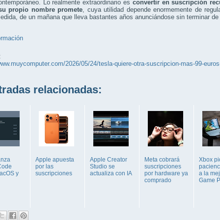
contemporáneo. Lo realmente extraordinario es
convertir en suscripción re
 su propio nombre promete
, cuya utilidad depende enormemente de regul
dida, de un mañana que lleva bastantes años anunciándose sin terminar de l
ormación
:
www.muycomputer.com/2026/05/24/tesla-quiere-otra-suscripcion-mas-99-euros-
adas relacionadas:
anza
Apple apuesta
Apple Creator
Meta cobrará
Xbox pi
Code
por las
Studio se
suscripciones
pacienc
acOS y
suscripciones
actualiza con IA
por hardware ya
a la me
comprado
Game P