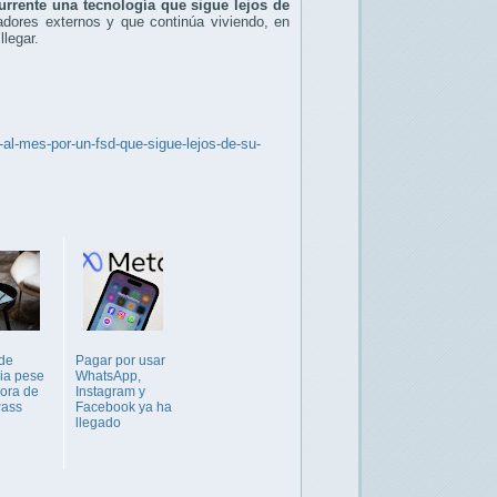
currente una tecnología que sigue lejos de
adores externos y que continúa viviendo, en
legar.
al-mes-por-un-fsd-que-sigue-lejos-de-su-
de
Pagar por usar
ia pese
WhatsApp,
jora de
Instagram y
ass
Facebook ya ha
llegado