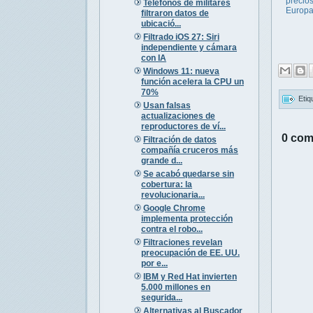
precio
Teléfonos de militares
Europ
filtraron datos de
ubicació...
Filtrado iOS 27: Siri
independiente y cámara
con IA
Windows 11: nueva
función acelera la CPU un
70%
Etiq
Usan falsas
actualizaciones de
reproductores de ví...
0 com
Filtración de datos
compañía cruceros más
grande d...
Se acabó quedarse sin
cobertura: la
revolucionaria...
Google Chrome
implementa protección
contra el robo...
Filtraciones revelan
preocupación de EE. UU.
por e...
IBM y Red Hat invierten
5.000 millones en
segurida...
Alternativas al Buscador