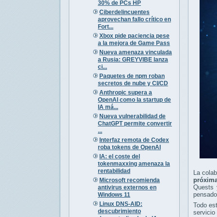
30% de PCs HP
Ciberdelincuentes
aprovechan fallo crítico en
Fort...
Xbox pide paciencia pese
a la mejora de Game Pass
Nueva amenaza vinculada
a Rusia: GREYVIBE lanza
ci...
Paquetes de npm roban
secretos de nube y CI/CD
Anthropic supera a
OpenAI como la startup de
IA má...
Nueva vulnerabilidad de
ChatGPT permite convertir
...
Interfaz remota de Codex
roba tokens de OpenAI
IA: el coste del
tokenmaxxing amenaza la
rentabilidad
La colab
próxima
Microsoft recomienda
Quests 
antivirus externos en
pensado 
Windows 11
Linux DNS-AID:
Todo est
descubrimiento
servici