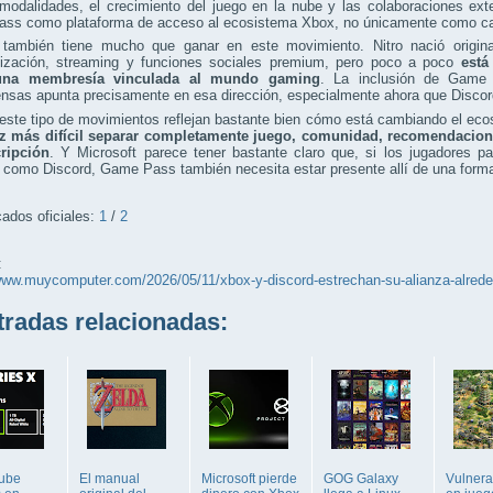
modalidades, el crecimiento del juego en la nube y las colaboraciones ex
ss como plataforma de acceso al ecosistema Xbox, no únicamente como cat
 también tiene mucho que ganar en este movimiento. Nitro nació origin
lización, streaming y funciones sociales premium, pero poco a poco
está
na membresía vinculada al mundo gaming
. La inclusión de Game
sas apunta precisamente en esa dirección, especialmente ahora que Discord 
, este tipo de movimientos reflejan bastante bien cómo está cambiando el e
z más difícil separar completamente juego, comunidad, recomendaciones
ripción
. Y Microsoft parece tener bastante claro que, si los jugadores 
 como Discord, Game Pass también necesita estar presente allí de una form
ados oficiales:
1
/
2
:
/www.muycomputer.com/2026/05/11/xbox-y-discord-estrechan-su-alianza-alred
adas relacionadas:
ube
El manual
Microsoft pierde
GOG Galaxy
Vulnera