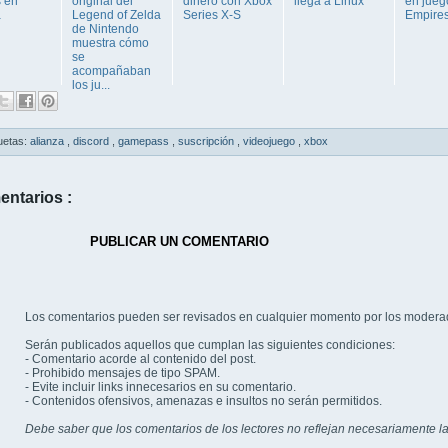
s en
original del
dinero con Xbox
llega a Linux
en jueg
a
Legend of Zelda
Series X-S
Empires
de Nintendo
muestra cómo
se
acompañaban
los ju...
uetas:
alianza
,
discord
,
gamepass
,
suscripción
,
videojuego
,
xbox
entarios :
PUBLICAR UN COMENTARIO
Los comentarios pueden ser revisados en cualquier momento por los modera
Serán publicados aquellos que cumplan las siguientes condiciones:
- Comentario acorde al contenido del post.
- Prohibido mensajes de tipo SPAM.
- Evite incluir links innecesarios en su comentario.
- Contenidos ofensivos, amenazas e insultos no serán permitidos.
Debe saber que los comentarios de los lectores no reflejan necesariamente la