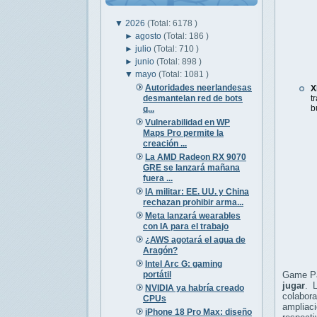
▼
2026
(Total: 6178 )
►
agosto
(Total: 186 )
►
julio
(Total: 710 )
►
junio
(Total: 898 )
▼
mayo
(Total: 1081 )
Autoridades neerlandesas
X
desmantelan red de bots
t
b
q...
Vulnerabilidad en WP
Maps Pro permite la
creación ...
La AMD Radeon RX 9070
GRE se lanzará mañana
fuera ...
IA militar: EE. UU. y China
rechazan prohibir arma...
Meta lanzará wearables
con IA para el trabajo
¿AWS agotará el agua de
Aragón?
Intel Arc G: gaming
portátil
Game Pa
jugar
. 
NVIDIA ya habría creado
colabor
CPUs
ampliaci
iPhone 18 Pro Max: diseño