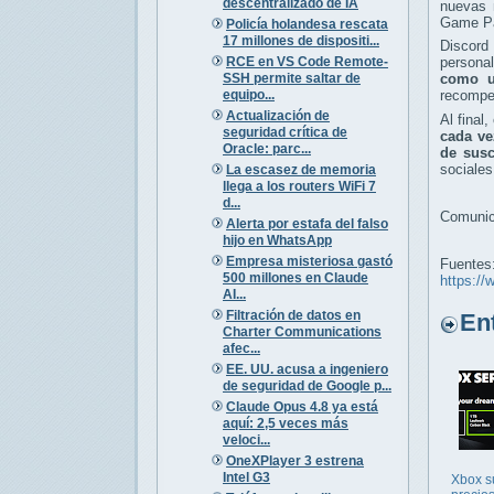
descentralizado de IA
nuevas 
Game Pa
Policía holandesa rescata
17 millones de dispositi...
Discord
RCE en VS Code Remote-
persona
SSH permite saltar de
como u
equipo...
recompen
Actualización de
Al final
seguridad crítica de
cada ve
Oracle: parc...
de susc
sociales
La escasez de memoria
llega a los routers WiFi 7
d...
Comunic
Alerta por estafa del falso
hijo en WhatsApp
Empresa misteriosa gastó
Fuentes
500 millones en Claude
https:/
AI...
Filtración de datos en
Entr
Charter Communications
afec...
EE. UU. acusa a ingeniero
de seguridad de Google p...
Claude Opus 4.8 ya está
aquí: 2,5 veces más
veloci...
OneXPlayer 3 estrena
Intel G3
Xbox s