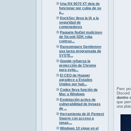
Una RX 9070 XT deja de
funcionar por culpa de su
p...
DockSec lleva la IA a la
seguridad de
contenedores
Paquete NuGet malicioso
de Sicoob SDK roba
contras...
Ransomware Gentlemen
usa tarea programada de
SYSTE...
Google refuerza la
protección de Chrome
para evita...
El CEO de Huawei
agradece a Estados
Unidos por hab...
Pero pr
Codex lleva función de
Discord 
Mac a Windows
dentro 
Explotación activa de
que per
vulnerabilidad de bypass
una plat
de ...
Herramienta de IA Pentest
Swarm con acceso a
nmap,...
Windows 10 sigue en el