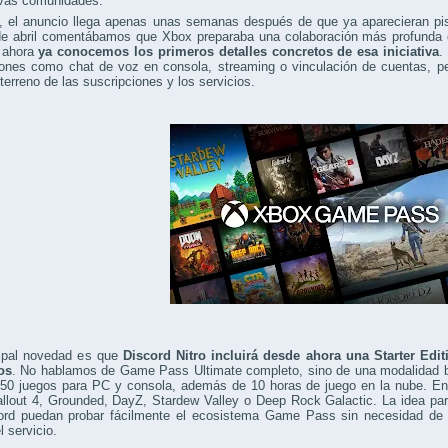
ivas comunidades.
 el anuncio llega apenas unas semanas después de que ya aparecieran pis
 de abril comentábamos que Xbox preparaba una colaboración más profunda
 ahora
ya conocemos los primeros detalles concretos de esa iniciativa
.
iones como chat de voz en consola, streaming o vinculación de cuentas, p
 terreno de las suscripciones y los servicios.
cipal novedad es que
Discord Nitro incluirá desde ahora una Starter E
os
. No hablamos de Game Pass Ultimate completo, sino de una modalidad b
50 juegos para PC y consola, además de 10 horas de juego en la nube. Ent
lout 4, Grounded, DayZ, Stardew Valley o Deep Rock Galactic. La idea parec
ord puedan probar fácilmente el ecosistema Game Pass sin necesidad de e
l servicio.