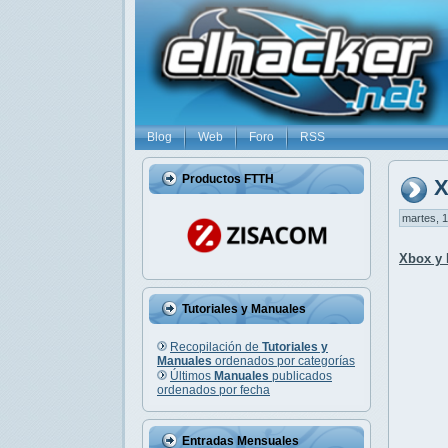
Blog
Web
Foro
RSS
Productos FTTH
X
martes, 1
Xbox y 
Tutoriales y Manuales
Recopilación de
Tutoriales y
Manuales
ordenados por categorías
Últimos
Manuales
publicados
ordenados por fecha
Entradas Mensuales