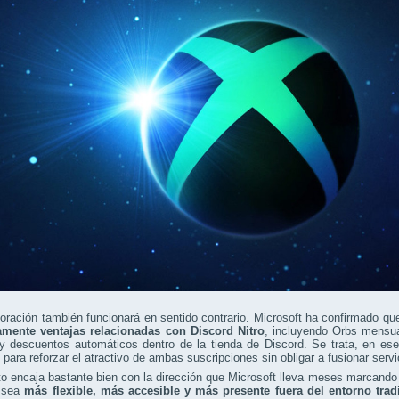
oración también funcionará en sentido contrario. Microsoft ha confirmado q
mente ventajas relacionadas con Discord Nitro
, incluyendo Orbs mensua
y descuentos automáticos dentro de la tienda de Discord. Se trata, en es
para reforzar el atractivo de ambas suscripciones sin obligar a fusionar serv
o encaja bastante bien con la dirección que Microsoft lleva meses marcand
o sea
más flexible, más accesible y más presente fuera del entorno trad