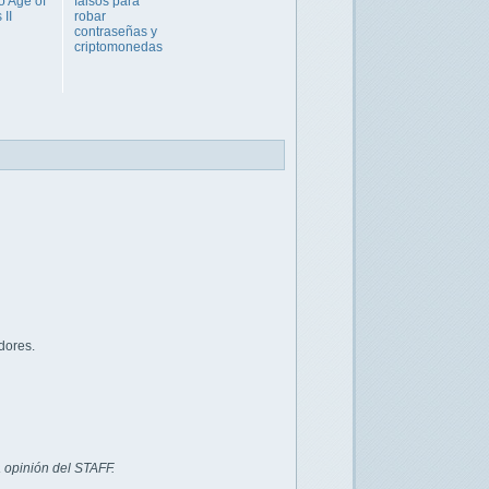
o Age of
falsos para
 II
robar
contraseñas y
criptomonedas
dores.
 opinión del STAFF.