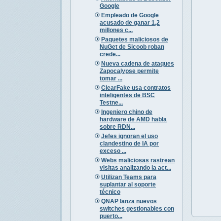
Google
Empleado de Google
acusado de ganar 1,2
millones c...
Paquetes maliciosos de
NuGet de Sicoob roban
crede...
Nueva cadena de ataques
Zapocalypse permite
tomar ...
ClearFake usa contratos
inteligentes de BSC
Testne...
Ingeniero chino de
hardware de AMD habla
sobre RDN...
Jefes ignoran el uso
clandestino de IA por
exceso ...
Webs maliciosas rastrean
visitas analizando la act...
Utilizan Teams para
suplantar al soporte
técnico
QNAP lanza nuevos
switches gestionables con
puerto...