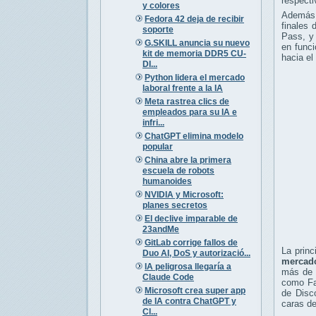
respect
y colores
Además,
Fedora 42 deja de recibir
finales
soporte
Pass, y
G.SKILL anuncia su nuevo
en func
kit de memoria DDR5 CU-
hacia el
DI...
Python lidera el mercado
laboral frente a la IA
Meta rastrea clics de
empleados para su IA e
infri...
ChatGPT elimina modelo
popular
China abre la primera
escuela de robots
humanoides
NVIDIA y Microsoft:
planes secretos
El declive imparable de
23andMe
GitLab corrige fallos de
La prin
Duo AI, DoS y autorizació...
mercad
IA peligrosa llegaría a
más de 
Claude Code
como Fal
Microsoft crea super app
de Disc
de IA contra ChatGPT y
caras de
Cl...