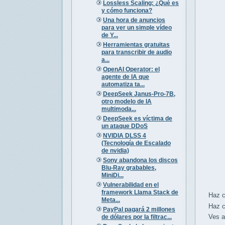
Lossless Scaling: ¿Qué es
y cómo funciona?
Una hora de anuncios
para ver un simple vídeo
de Y...
Herramientas gratuitas
para transcribir de audio
a...
OpenAI Operator: el
agente de IA que
automatiza ta...
DeepSeek Janus-Pro-7B,
otro modelo de IA
multimoda...
DeepSeek es víctima de
un ataque DDoS
NVIDIA DLSS 4
(Tecnología de Escalado
de nvidia)
Sony abandona los discos
Blu-Ray grabables,
MiniDi...
Vulnerabilidad en el
framework Llama Stack de
Haz clic
Meta...
Haz clic
PayPal pagará 2 millones
Ves a S
de dólares por la filtrac...