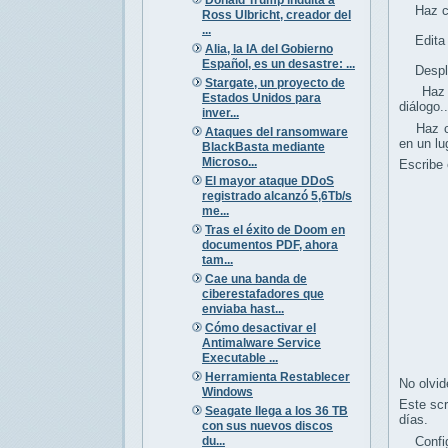
Haz cli
Ross Ulbricht, creador del
...
Edita el
Alia, la IA del Gobierno
Español, es un desastre: ...
Desplác
Stargate, un proyecto de
Haz cli
Estados Unidos para
diálogo..
inver...
Haz cli
Ataques del ransomware
en un lu
BlackBasta mediante
Microso...
Escribe 
El mayor ataque DDoS
registrado alcanzó 5,6Tb/s
me...
Tras el éxito de Doom en
documentos PDF, ahora
tam...
Cae una banda de
ciberestafadores que
enviaba hast...
Cómo desactivar el
Antimalware Service
Executable ...
Herramienta Restablecer
No olvid
Windows
Este scr
Seagate llega a los 36 TB
días.
con sus nuevos discos
du...
Configu