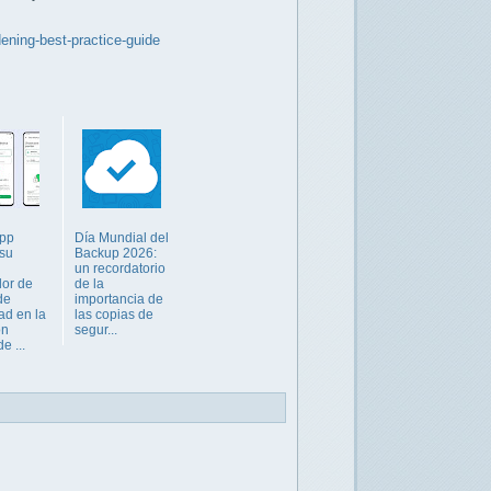
ening-best-practice-guide
pp
Día Mundial del
su
Backup 2026:
un recordatorio
or de
de la
de
importancia de
ad en la
las copias de
on
segur...
e ...