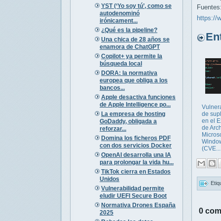
YST (‘Yo soy tú’, como se
Fuentes
autodenominó
https://
irónicament...
¿Qué es la pipeline?
Entr
Una chica de 28 años se
enamora de ChatGPT
Copilot+ ya permite la
búsqueda local
DORA: la normativa
europea que obliga a los
bancos...
Apple desactiva funciones
de Apple Intelligence po...
Vulner
La empresa de hosting
de sup
en el 
GoDaddy, obligada a
de Arc
reforzar...
Microso
Domina los ficheros PDF
Windo
con dos servicios Docker
(CVE...
OpenAI desarrolla una IA
para prolongar la vida hu...
TikTok cierra en Estados
Unidos
Etiq
Vulnerabilidad permite
eludir UEFI Secure Boot
Normativa Drones España
0 com
2025