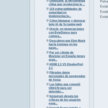
DeepSeek, la herramienta
Pulsa el
china que revoluciona la ...
Estable
119 vulnerabilidades de
Estable
seguridad en
implementacio...
Establec
Cómo bloquear y demorar
bots IA de Scraping web
Oracle, en negociaciones
con ByteDance para
compra...
Descubren que Elon Musk
hacía trampas en los
juego...
Por ser cliente de
Movistar en España tienes
grati...
HDMI 2.2 VS DisplayPort
2.1
Filtrados datos
personales de asegurados
de Asisa
Los fallos que cometió
Ulbricht para ser
detenido:...
Instagram desata las
críticas de los usuarios
espa...
Donald Trump indulta a