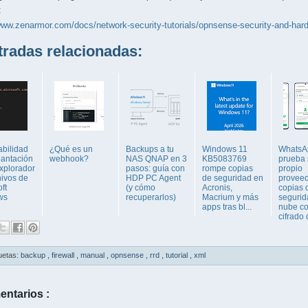
:
www.zenarmor.com/docs/network-security-tutorials/opnsense-security-and-hard
adas relacionadas:
abilidad
¿Qué es un
Backups a tu
Windows 11
WhatsA
lantación
webhook?
NAS QNAP en 3
KB5083769
prueba 
Explorador
pasos: guía con
rompe copias
propio
hivos de
HDP PC Agent
de seguridad en
proveed
ft
(y cómo
Acronis,
copias 
ws
recuperarlos)
Macrium y más
segurid
apps tras bl...
nube c
cifrado d
uetas:
backup
,
firewall
,
manual
,
opnsense
,
rrd
,
tutorial
,
xml
entarios :