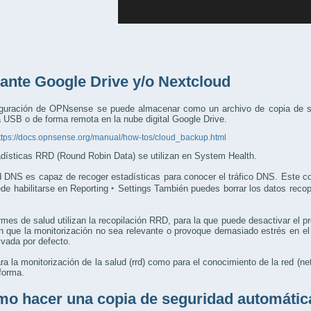
ante Google Drive y/o Nextcloud
iguración de OPNsense se puede almacenar como un archivo de copia de 
USB o de forma remota en la nube digital Google Drive.
ttps://docs.opnsense.org/manual/how-tos/cloud_backup.html
dísticas RRD (Round Robin Data) se utilizan en System Health.
DNS es capaz de recoger estadísticas para conocer el tráfico DNS. Este co
de habilitarse en
Reporting ‣ Settings
También puedes borrar los datos recopi
rmes de salud utilizan la recopilación RRD, para la que puede desactivar el p
 que la monitorización no sea relevante o provoque demasiado estrés en el 
ivada por defecto.
ra la monitorización de la salud (rrd) como para el conocimiento de la red (ne
forma.
o hacer una copia de seguridad automática