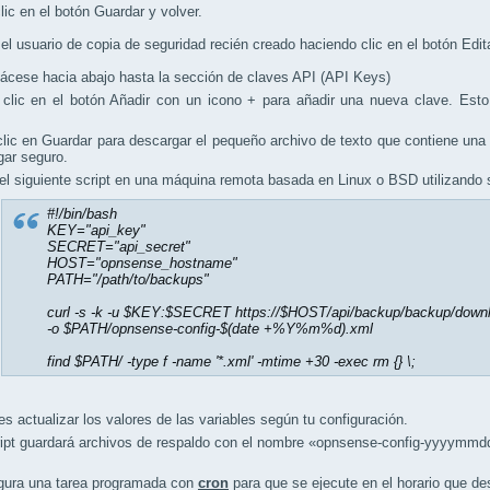
c en el botón Guardar y volver.
 usuario de copia de seguridad recién creado haciendo clic en el botón Edita
ese hacia abajo hasta la sección de claves API (API Keys)
c en el botón Añadir con un icono + para añadir una nueva clave. Esto c
c en Guardar para descargar el pequeño archivo de texto que contiene una 
gar seguro.
el siguiente script en una máquina remota basada en Linux o BSD utilizando su
#!/bin/bash
KEY="api_key"
SECRET="api_secret"
HOST="opnsense_hostname"
PATH="/path/to/backups"
curl -s -k -u $KEY:$SECRET https://$HOST/api/backup/backup/downl
-o $PATH/opnsense-config-$(date +%Y%m%d).xml
find $PATH/ -type f -name '*.xml' -mtime +30 -exec rm {} \;
es actualizar los valores de las variables según tu configuración.
ipt guardará archivos de respaldo con el nombre «opnsense-config-yyyymmdd
ra una tarea programada con
cron
para que se ejecute en el horario que des