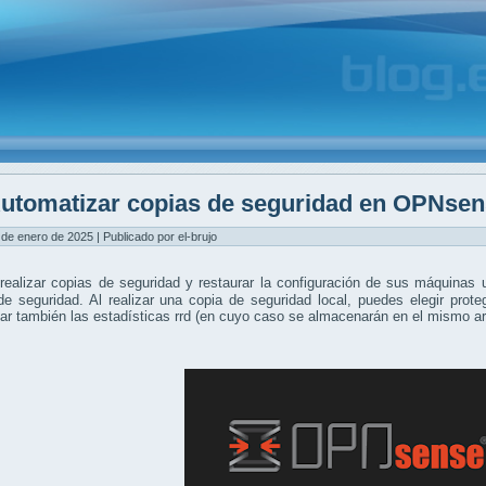
utomatizar copias de seguridad en OPNse
 de enero de 2025 | Publicado por el-brujo
ealizar copias de seguridad y restaurar la configuración de sus máquinas 
e seguridad. Al realizar una copia de seguridad local, puedes elegir prot
r también las estadísticas rrd (en cuyo caso se almacenarán en el mismo ar