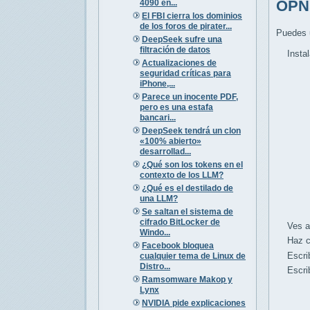
OPN
4090 en...
El FBI cierra los dominios
de los foros de pirater...
Puedes u
DeepSeek sufre una
filtración de datos
Instala
Actualizaciones de
seguridad críticas para
iPhone,...
Parece un inocente PDF,
pero es una estafa
bancari...
DeepSeek tendrá un clon
«100% abierto»
desarrollad...
¿Qué son los tokens en el
contexto de los LLM?
¿Qué es el destilado de
una LLM?
Se saltan el sistema de
cifrado BitLocker de
Ves a S
Windo...
Haz clic
Facebook bloquea
Escribe
cualquier tema de Linux de
Distro...
Escribe
Ramsomware Makop y
Lynx
NVIDIA pide explicaciones