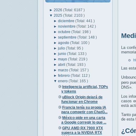
►
2026
(Total: 6187 )
▼
2025
(Total: 2103 )
►
diciembre
(Total: 441 )
►
noviembre
(Total: 142 )
►
octubre
(Total: 198 )
Medi
►
septiembre
(Total: 148 )
►
agosto
(Total: 100 )
La conf
►
julio
(Total: 95 )
memoria 
►
junio
(Total: 133 )
►
mayo
(Total: 219 )
h
►
abril
(Total: 193 )
Las esta
►
marzo
(Total: 157 )
►
febrero
(Total: 112 )
Unbound 
▼
enero
(Total: 165 )
pero pue
Inteligencia artificial, TOPs
DNS».
y tokens
Los info
uBlock Origin dejará de
casos en
funcionar en Chrome
está act
Francia tenía su propia IA
para competir con ChatG...
Tanto pa
México pide en una carta
de esta 
a Google corregir lo que ...
GPU AMD RX 7900 XTX
¿Cóm
supera a la NVIDIA RTX