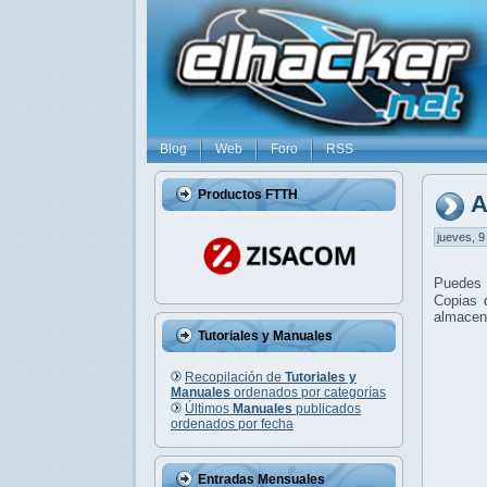
Blog
Web
Foro
RSS
Productos FTTH
A
jueves, 9
Puedes r
Copias d
almacena
Tutoriales y Manuales
Recopilación de
Tutoriales y
Manuales
ordenados por categorías
Últimos
Manuales
publicados
ordenados por fecha
Entradas Mensuales