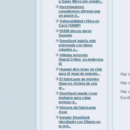
a Super Micro por vender...
Investigadores
canadienses afirman que
un ajuste d...
Vulnerabilidad crítica en
Cacti (SNMP)
FARM discos duros
Seagate
DeepSeek habría sido
entrenada con datos
robados a...
Alibaba presenta
Qwen2.5-Max, su poderosa
IA
Huawei dice tener un chip
para IA igual de potente...
Haz cli
El fabricante de móviles
Haz clic
Oppo es víctima de una
gr...
Haz clic
DeepSeek puede crear
Escribe
malware para robar
tarjetas d...
Historia del fabricante
Asus
Instalar DeepSeek
(destilado) con Ollama en
tu ord...