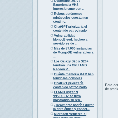
Cyberpunk 2077:
Experiencia VHS
impresionante con ...
Robots autónomos
minúsculos cuestan un
céntimo.
ChatGPT priorizaría el
contenido patrocinado
Vulnerabilidad
MongoBleed: hackeo a
servidores de ...
Más de 87.000 instancias
de MongoDB vulnerables a
...
Los Galaxy S26 y S26+
tendrán una GPU AMD
Radeon R...
Cuánta memoria RAM han
tenido las consolas
ChatGPT priorizaría
Para aq
contenido patrocinado
de preci
El AMD Ryzen 9
9950X3D2 se filtra
mostrando su ren...
¿Realmente podrías quitar
la fibra óptica y conect...
Microsoft ‘refuerza’ el
desarrollo de Halo: