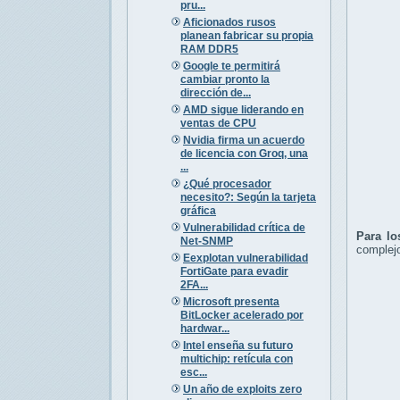
pru...
Aficionados rusos
planean fabricar su propia
RAM DDR5
Google te permitirá
cambiar pronto la
dirección de...
AMD sigue liderando en
ventas de CPU
Nvidia firma un acuerdo
de licencia con Groq, una
...
¿Qué procesador
necesito?: Según la tarjeta
gráfica
Vulnerabilidad crítica de
Para lo
Net-SNMP
complej
Eexplotan vulnerabilidad
FortiGate para evadir
2FA...
Microsoft presenta
BitLocker acelerado por
hardwar...
Intel enseña su futuro
multichip: retícula con
esc...
Un año de exploits zero