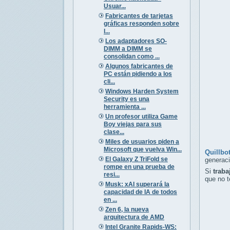
Usuar...
Fabricantes de tarjetas
gráficas responden sobre
l...
Los adaptadores SO-
DIMM a DIMM se
consolidan como ...
Algunos fabricantes de
PC están pidiendo a los
cli...
Windows Harden System
Security es una
herramienta ...
Un profesor utiliza Game
Boy viejas para sus
clase...
Miles de usuarios piden a
Microsoft que vuelva Win...
Quillbo
El Galaxy Z TriFold se
generaci
rompe en una prueba de
Si
traba
resi...
que no 
Musk: xAI superará la
capacidad de IA de todos
en ...
Zen 6, la nueva
arquitectura de AMD
Intel Granite Rapids-WS: