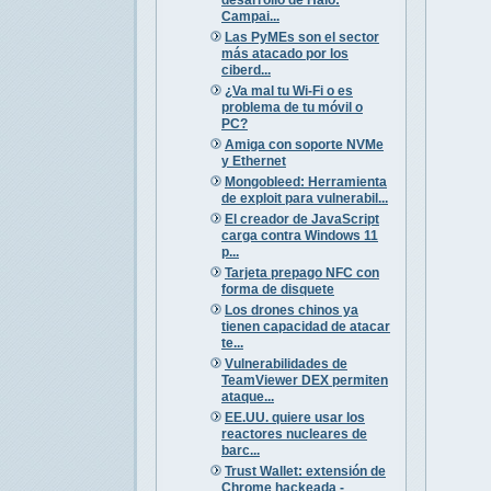
Campai...
Las PyMEs son el sector
más atacado por los
ciberd...
¿Va mal tu Wi-Fi o es
problema de tu móvil o
PC?
Amiga con soporte NVMe
y Ethernet
Mongobleed: Herramienta
de exploit para vulnerabil...
El creador de JavaScript
carga contra Windows 11
p...
Tarjeta prepago NFC con
forma de disquete
Los drones chinos ya
tienen capacidad de atacar
te...
Vulnerabilidades de
TeamViewer DEX permiten
ataque...
EE.UU. quiere usar los
reactores nucleares de
barc...
Trust Wallet: extensión de
Chrome hackeada -