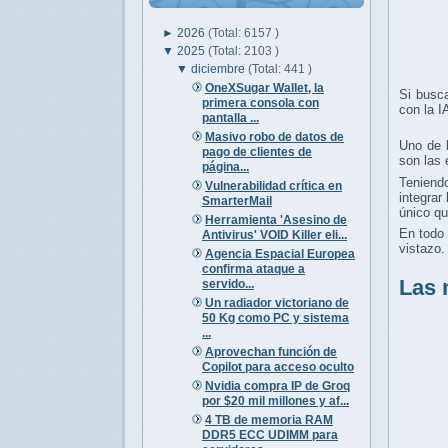
►
2026
(Total: 6157 )
▼
2025
(Total: 2103 )
▼
diciembre
(Total: 441 )
OneXSugar Wallet, la
Si busc
primera consola con
con la I
pantalla ...
Masivo robo de datos de
Uno de 
pago de clientes de
son las
página...
Teniendo
Vulnerabilidad crítica en
integrar
SmarterMail
único qu
Herramienta 'Asesino de
En todo 
Antivirus' VOID Killer eli...
vistazo.
Agencia Espacial Europea
confirma ataque a
Las 
servido...
Un radiador victoriano de
50 Kg como PC y sistema
...
Aprovechan función de
Copilot para acceso oculto
Nvidia compra IP de Groq
por $20 mil millones y af...
4 TB de memoria RAM
DDR5 ECC UDIMM para