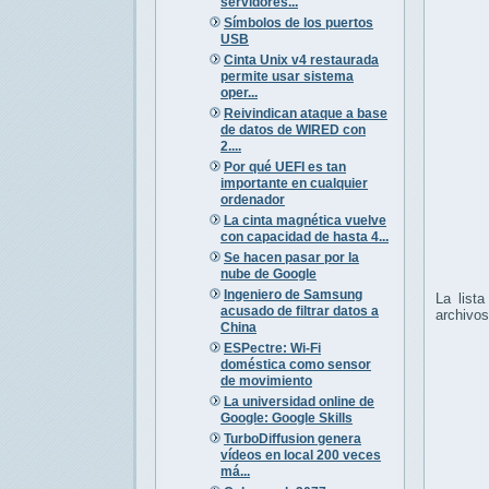
servidores...
Símbolos de los puertos
USB
Cinta Unix v4 restaurada
permite usar sistema
oper...
Reivindican ataque a base
de datos de WIRED con
2....
Por qué UEFI es tan
importante en cualquier
ordenador
La cinta magnética vuelve
con capacidad de hasta 4...
Se hacen pasar por la
nube de Google
Ingeniero de Samsung
La list
acusado de filtrar datos a
archivos
China
ESPectre: Wi-Fi
doméstica como sensor
de movimiento
La universidad online de
Google: Google Skills
TurboDiffusion genera
vídeos en local 200 veces
má...