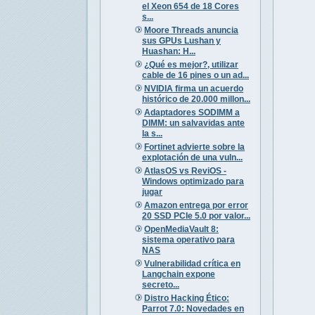
el Xeon 654 de 18 Cores
s...
Moore Threads anuncia
sus GPUs Lushan y
Huashan: H...
¿Qué es mejor?, utilizar
cable de 16 pines o un ad...
NVIDIA firma un acuerdo
histórico de 20.000 millon...
Adaptadores SODIMM a
DIMM: un salvavidas ante
la s...
Fortinet advierte sobre la
explotación de una vuln...
AtlasOS vs ReviOS -
Windows optimizado para
jugar
Amazon entrega por error
20 SSD PCIe 5.0 por valor...
OpenMediaVault 8:
sistema operativo para
NAS
Vulnerabilidad crítica en
Langchain expone
secreto...
Distro Hacking Ético:
Parrot 7.0: Novedades en