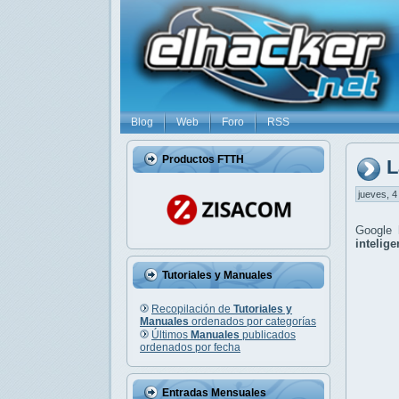
Blog
Web
Foro
RSS
Productos FTTH
L
jueves, 4
Google 
inteligen
Tutoriales y Manuales
Recopilación de
Tutoriales y
Manuales
ordenados por categorías
Últimos
Manuales
publicados
ordenados por fecha
Entradas Mensuales