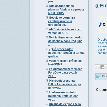
pru...
Entr
Aficionados rusos
planean fabricar su propia
RAM DDR5
Google te permitirá
cambiar pronto la
dirección de...
AMD sigue liderando en
ventas de CPU
Nvidia firma un acuerdo
Dropb
de licencia con Groq, una
discon
...
Passwo
¿Qué procesador
gestor
necesito?: Según la tarjeta
contra
gráfica
Vulnerabilidad crítica de
Net-SNMP
Eexplotan vulnerabilidad
FortiGate para evadir
2FA...
Etiq
Microsoft presenta
BitLocker acelerado por
hardwar...
0 com
Intel enseña su futuro
multichip: retícula con
esc...
Un año de exploits zero