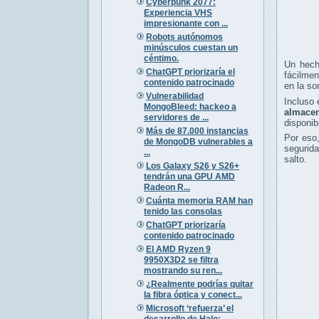
Cyberpunk 2077:
Experiencia VHS
impresionante con ...
Robots autónomos
minúsculos cuestan un
céntimo.
Un hech
ChatGPT priorizaría el
fácilmen
contenido patrocinado
en la so
Vulnerabilidad
Incluso
MongoBleed: hackeo a
almace
servidores de ...
disponib
Más de 87.000 instancias
Por eso
de MongoDB vulnerables a
segurid
...
salto.
Los Galaxy S26 y S26+
tendrán una GPU AMD
Radeon R...
Cuánta memoria RAM han
tenido las consolas
ChatGPT priorizaría
contenido patrocinado
El AMD Ryzen 9
9950X3D2 se filtra
mostrando su ren...
¿Realmente podrías quitar
la fibra óptica y conect...
Microsoft ‘refuerza’ el
desarrollo de Halo: