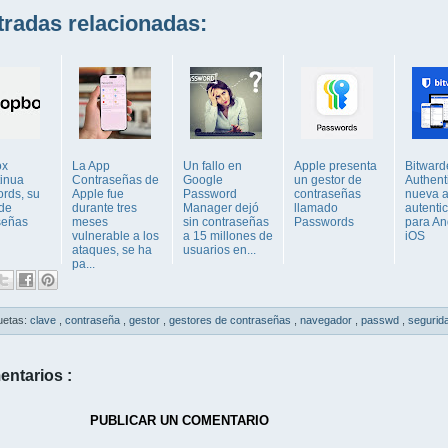
adas relacionadas:
ox
La App
Un fallo en
Apple presenta
Bitward
tinua
Contraseñas de
Google
un gestor de
Authenti
rds, su
Apple fue
Password
contraseñas
nueva 
 de
durante tres
Manager dejó
llamado
autenti
señas
meses
sin contraseñas
Passwords
para An
vulnerable a los
a 15 millones de
iOS
ataques, se ha
usuarios en...
pa...
uetas:
clave
,
contraseña
,
gestor
,
gestores de contraseñas
,
navegador
,
passwd
,
segurid
entarios :
PUBLICAR UN COMENTARIO