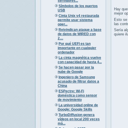
servidores...
Símbolos de los puertos
Hay que
USB
mejor op
Cinta Unix v4 restaurada
Esto se
permite usar sistema
las cont
oper...
Reivindican ataque a base
Sería al
de datos de WIRED con
quiere i
2....
Por qué UEFI es tan
importante en cualquier
ordenador
La cinta magnética vuelve
con capacidad de hasta 4...
Se hacen pasar por la
nube de Google
Ingeniero de Samsung
acusado de filtrar datos a
China
ESPectre: Wi-Fi
doméstica como sensor
de movimiento
La universidad online de
Google: Google Skills
TurboDiffusion genera
vídeos en local 200 veces
má...