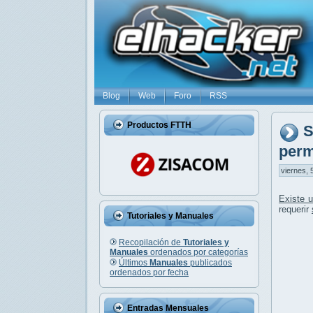
Blog
Web
Foro
RSS
Productos FTTH
S
perm
viernes, 
Existe u
requerir
Tutoriales y Manuales
Recopilación de
Tutoriales y
Manuales
ordenados por categorías
Últimos
Manuales
publicados
ordenados por fecha
Entradas Mensuales