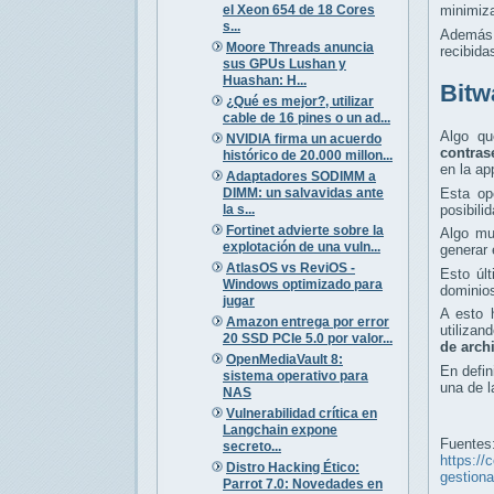
el Xeon 654 de 18 Cores
minimiza
s...
Además
Moore Threads anuncia
recibida
sus GPUs Lushan y
Huashan: H...
Bitw
¿Qué es mejor?, utilizar
cable de 16 pines o un ad...
Algo q
NVIDIA firma un acuerdo
contras
histórico de 20.000 millon...
en la ap
Adaptadores SODIMM a
DIMM: un salvavidas ante
Esta op
la s...
posibili
Fortinet advierte sobre la
Algo mu
explotación de una vuln...
generar 
AtlasOS vs ReviOS -
Esto úl
Windows optimizado para
dominios
jugar
A esto 
Amazon entrega por error
utilizan
20 SSD PCIe 5.0 por valor...
de arch
OpenMediaVault 8:
En defin
sistema operativo para
una de l
NAS
Vulnerabilidad crítica en
Langchain expone
Fuentes
secreto...
https://
Distro Hacking Ético:
gestion
Parrot 7.0: Novedades en