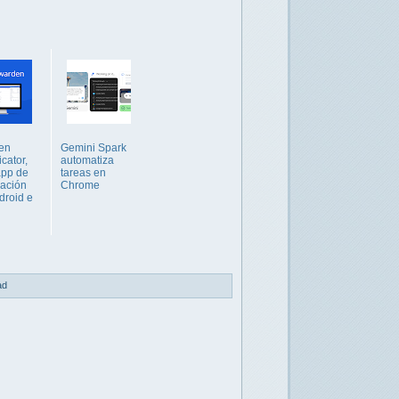
en
Gemini Spark
cator,
automatiza
app de
tareas en
cación
Chrome
droid e
ad