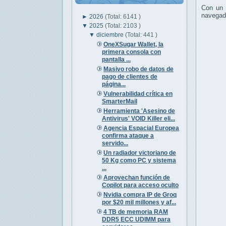
Con un 
navegad
►
2026
(Total: 6141 )
▼
2025
(Total: 2103 )
▼
diciembre
(Total: 441 )
OneXSugar Wallet, la
primera consola con
pantalla ...
Masivo robo de datos de
pago de clientes de
página...
Vulnerabilidad crítica en
SmarterMail
Herramienta 'Asesino de
Antivirus' VOID Killer eli...
Agencia Espacial Europea
confirma ataque a
servido...
Un radiador victoriano de
50 Kg como PC y sistema
...
Aprovechan función de
Copilot para acceso oculto
Nvidia compra IP de Groq
por $20 mil millones y af...
4 TB de memoria RAM
DDR5 ECC UDIMM para