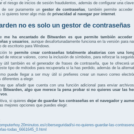
r el riesgo de inicios de sesión fraudulentos, además de configurar una clave 
 de ser puramente un
gestor de contraseñas
, también permite acceder
s si quieres tener algo más de
privacidad al navegar por internet
.
arden no es solo un gestor de contraseñas
ue
me ha encantado de Bitwarden es que permite también acceder a
eñas y usuarios
, aunque desafortunadamente funciona en la versión para na
p de escritorio para Windows.
ción te
permite crear contraseñas totalmente aleatorias con una long
dad de retocar valores, como la inclusión de símbolos, para reforzar la seguri
y útil también es el generador de frases de contraseña, que te ofrecerá 
este tipo de métodos para recuperarla si la has perdido, además de la alternat
timo puede llegar a ser muy útil si prefieres crear un nuevo correo elec
 diferentes a elegir.
hay que añadir que cuenta con una función adicional para enviar archivos
do
Bitwarden, algo que merece la pena probar si no quieres usar las her
ivos
.
itiva, si quieres
dejar de guardar tus contraseñas en el navegador y aumen
as mejores opciones que puedes elegir.
:
computerhoy.20minutos.es/ciberseguridad/si-no-quieres-guardar-las-contrasena
arlas-todas_6661645_0.html