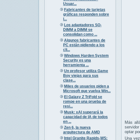
Usuar...
Fabricantes de tarjetas
gráficas responden sobre
l...
Los adaptadores SO-
DIMM a DIMM se
consolidan como ...
Algunos fabricantes de
PC están pidiendo a los
cli...
Windows Harden System
Security es una
herramienta ...
Un profesor utiliza Game
Boy viejas para sus
clase...
Miles de usuarios piden a
Microsoft que vuelva Win...
El Galaxy Z TriFold se
rompe en una prueba de
resi...
Musk: xAI superará la
capacidad de IA de todos
en ...
Más all
servidor
Zen 6, la nueva
optar po
arquitectura de AMD
Intel Granite Rapids-WS:
Una vez