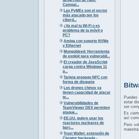
Campai...
Las PyMEs son el sector
más atacado por los
ciberd...
¿Va mal tu Wi-Fi o es
problema de tu móvil o
PC?
Amiga con soporte NVMe
y Ethernet
Mongobleed: Herramienta
de exploit para vulnerabil...
El creador de JavaScript
carga contra Windows 11
p...
Tarjeta prepago NFC con
forma de disquete
Bitw
Los drones chinos ya
tienen capacidad de atacar
te...
Puedes
estar di
Vulnerabilidades de
ser comp
TeamViewer DEX permiten
ataque...
Es ciert
así como
EE.UU. quiere usar los
reactores nucleares de
Pero vo
barc...
maestra,
Trust Wallet: extensión de
Chrome hackeada -