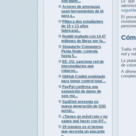
son blanc...
Lo que
administ
Actores de amenazas
segurida
usan herramientas de IA
para a...
El proce
monitor
Pillan a dos estudiantes
persiste
de 15 y 13 años
fabricand...
Cómo
Reddit multado con 14,47
millones de libras por fa...
Singularity Computers
Trellix 
Penta Node: controla
red y nu
hasta 5...
La plat
EE. UU. sanciona red de
de volum
intermediarios que
robaron...
A difere
completa
GitHub Copilot explotado
para tomar control total ...
PayPal confirma una
exposición de datos de
seis me...
SanDisk presenta su
nueva generación de SSD
portát...
¿Tienes un móvil roto y no
sabes qué hacer con él?...
29 minutos es el tiempo
que necesita un atacante
p...