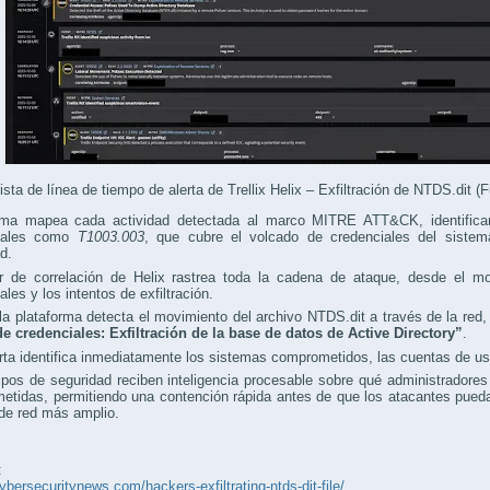
ista de línea de tiempo de alerta de Trellix Helix – Exfiltración de NTDS.dit (F
ema mapea cada actividad detectada al marco MITRE ATT&CK, identifica
ciales como
T1003.003
, que cubre el volcado de credenciales del siste
d.
r de correlación de Helix rastrea toda la cadena de ataque, desde el mov
ales y los intentos de exfiltración.
a plataforma detecta el movimiento del archivo NTDS.dit a través de la red, a
e credenciales: Exfiltración de la base de datos de Active Directory”
.
rta identifica inmediatamente los sistemas comprometidos, las cuentas de usu
pos de seguridad reciben inteligencia procesable sobre qué administradores
tidas, permitiendo una contención rápida antes de que los atacantes pueda
de red más amplio.
:
cybersecuritynews.com/hackers-exfiltrating-ntds-dit-file/