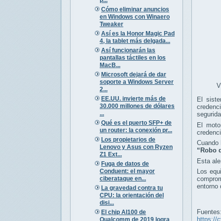
Cómo eliminar anuncios
en Windows con Winaero
Tweaker
Así es la Honor Magic Pad
4, la tablet más delgada...
Así funcionarán las
pantallas táctiles en los
MacB...
Microsoft dejará de dar
soporte a Windows Server
V
2...
EE.UU. invierte más de
El sist
30.000 millones de dólares
creden
...
segurida
Qué es el puerto SFP+ de
El moto
un router: la conexión pr...
credenci
Los propietarios de
Cuando l
Lenovo y Asus con Ryzen
“Robo d
Z1 Ext...
Esta ale
Fuga de datos de
Conduent: el mayor
Los equi
ciberataque en...
comprome
entorno 
La gravedad contra tu
CPU: la orientación del
disi...
Fuentes
El chip AI100 de
https://
Qualcomm de 2019 logra