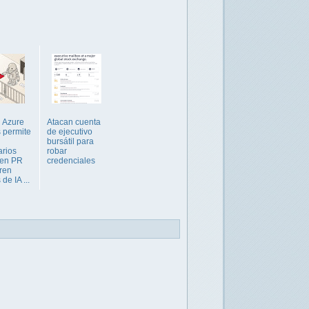
n Azure
Atacan cuenta
 permite
de ejecutivo
bursátil para
rios
robar
 en PR
credenciales
ren
de IA ...