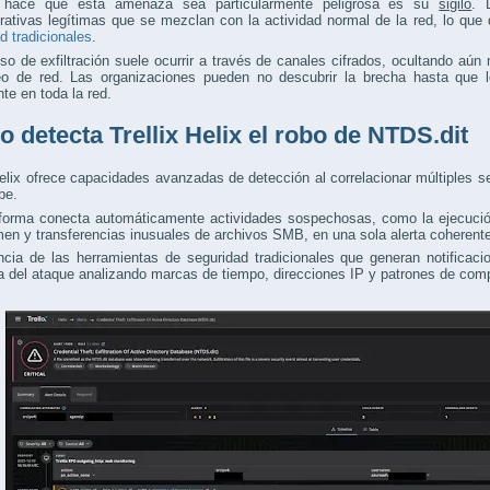
 hace que esta amenaza sea particularmente peligrosa es su
sigilo
. 
rativas legítimas que se mezclan con la actividad normal de la red, lo que 
d tradicionales
.
so de exfiltración suele ocurrir a través de canales cifrados, ocultando aú
eo de red. Las organizaciones pueden no descubrir la brecha hasta que 
nte en toda la red.
 detecta Trellix Helix el robo de NTDS.dit
Helix ofrece capacidades avanzadas de detección al correlacionar múltiples 
be.
aforma conecta automáticamente actividades sospechosas, como la ejecuc
en y transferencias inusuales de archivos SMB, en una sola alerta coherent
ncia de las herramientas de seguridad tradicionales que generan notificaci
 del ataque analizando marcas de tiempo, direcciones IP y patrones de com