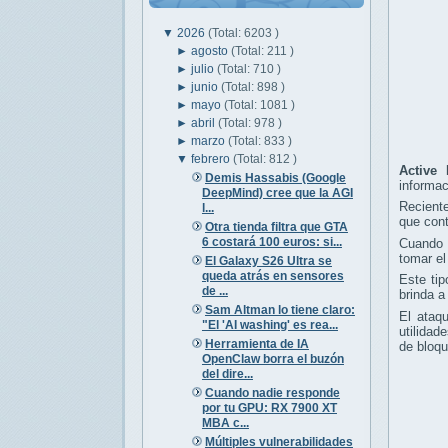
▼
2026
(Total: 6203 )
►
agosto
(Total: 211 )
►
julio
(Total: 710 )
►
junio
(Total: 898 )
►
mayo
(Total: 1081 )
►
abril
(Total: 978 )
►
marzo
(Total: 833 )
▼
febrero
(Total: 812 )
Active 
Demis Hassabis (Google
informac
DeepMind) cree que la AGI
Recient
l...
que cont
Otra tienda filtra que GTA
6 costará 100 euros: si...
Cuando l
tomar el
El Galaxy S26 Ultra se
queda atrás en sensores
Este ti
de ...
brinda a
Sam Altman lo tiene claro:
El ataq
"El 'AI washing' es rea...
utilida
Herramienta de IA
de bloqu
OpenClaw borra el buzón
del dire...
Cuando nadie responde
por tu GPU: RX 7900 XT
MBA c...
Múltiples vulnerabilidades