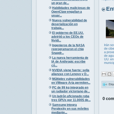
un gran de...
Entr
Habilidades maliciosas de
OpenClaw engañan a
usuar...
Nueva vulnerabilidad de
deserialización en
trabaja...
El gobierno de EE.UU.
advirtió a los CEOs de
Nvidi...
Irán s
Ingenieros de la NASA
de cib
reprogramaron el chip
a prov
Snapdr...
de agu
La nueva herramienta de
UU. en
IA de Anthropic escribe
municip
có...
NVIDIA viene fuerte: sella
alianzas con Lenovo y D...
Múltiples vulnerabilidades
en VMware Aria permiten...
Etiq
PC de 99 kg integrado en
un radiador victoriano de...
Un ladrón aficionado roba
0 com
tres GPUs por 11.000$ de...
Samsung integra
Perplexity en sus móviles
mediante...