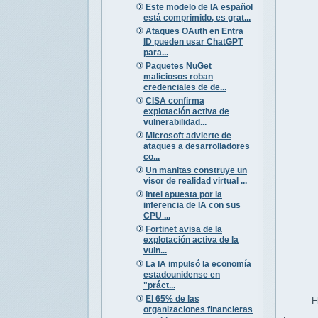
Este modelo de IA español
está comprimido, es grat...
Ataques OAuth en Entra
ID pueden usar ChatGPT
para...
Paquetes NuGet
maliciosos roban
credenciales de de...
CISA confirma
explotación activa de
vulnerabilidad...
Microsoft advierte de
ataques a desarrolladores
co...
Un manitas construye un
visor de realidad virtual ...
Intel apuesta por la
inferencia de IA con sus
CPU ...
Fortinet avisa de la
explotación activa de la
vuln...
La IA impulsó la economía
estadounidense en
"práct...
El 65% de las
F
organizaciones financieras