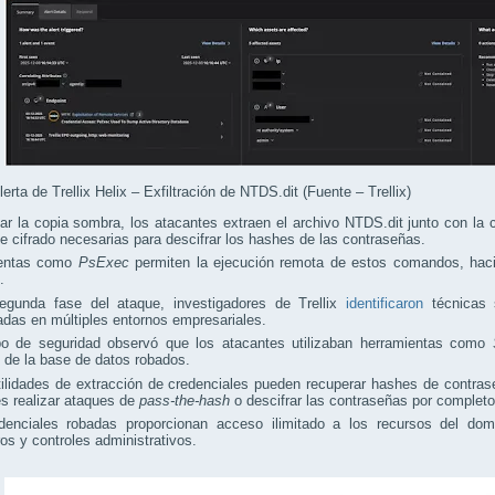
lerta de Trellix Helix – Exfiltración de NTDS.dit (Fuente – Trellix)
ar la copia sombra, los atacantes extraen el archivo NTDS.dit junto con la
e cifrado necesarias para descifrar los hashes de las contraseñas.
ientas como
PsExec
permiten la ejecución remota de estos comandos, haci
.
egunda fase del ataque, investigadores de Trellix
identificaron
técnicas s
das en múltiples entornos empresariales.
po de seguridad observó que los atacantes utilizaban herramientas como
 de la base de datos robados.
ilidades de extracción de credenciales pueden recuperar hashes de contras
s realizar ataques de
pass-the-hash
o descifrar las contraseñas por completo
denciales robadas proporcionan acceso ilimitado a los recursos del domi
ros y controles administrativos.