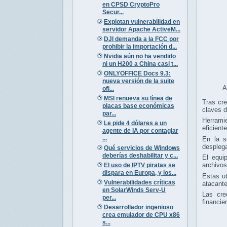
en CPSD CryptoPro
Secur...
Explotan vulnerabilidad en
servidor Apache ActiveM...
DJI demanda a la FCC por
prohibir la importación d...
Nvidia aún no ha vendido
ni un H200 a China casi t...
ONLYOFFICE Docs 9.3:
nueva versión de la suite
A
ofi...
MSI renueva su línea de
Tras cre
placas base económicas
claves d
par...
Herram
Le pide 4 dólares a un
eficiente
agente de IA por contagiar
...
En la s
desplega
Qué servicios de Windows
deberías deshabilitar y c...
El equi
archivos
El uso de IPTV piratas se
dispara en Europa, y los...
Estas ut
Vulnerabilidades críticas
atacante
en SolarWinds Serv-U
Las cre
per...
financie
Desarrollador ingenioso
crea emulador de CPU x86
s...