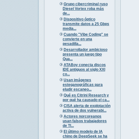
Grupo cibercriminal ruso
Diesel Vortex roba más
de...
Dispositivo óptico
transmite datos a 25 Gbps
media...
Cuando "Vibe Coding" se
convierte en una
pesadilla...
Desarrollador ambicioso
presenta un juego tipo
Qua...
ATABoy conecta discos
IDE antiguos al siglo XXI
co...
Usan imágenes
esteganográficas para
eludir escaneo...
Qué es Citrini Research y
por qué ha causado el ca...
CISA alerta de explotación
activa de dos vulnerabi...
Actores norcoreanos
usan falsos trabajadores
de TI...
El último modelo de IA
chino de DeepSeek se ha