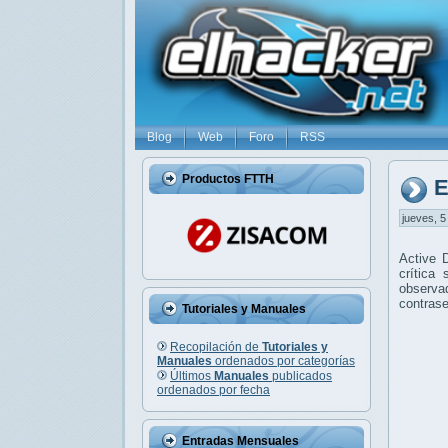
Blog
Web
Foro
RSS
Productos FTTH
E
jueves, 5
Active 
crítica
observa
contras
Tutoriales y Manuales
Recopilación de
Tutoriales y
Manuales
ordenados por categorías
Últimos
Manuales
publicados
ordenados por fecha
Entradas Mensuales