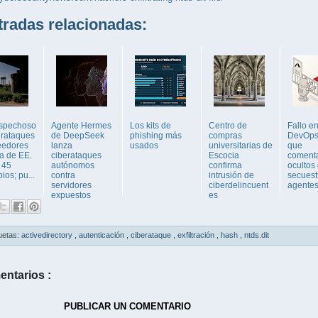
adas relacionadas:
ospechoso
Agente Hermes
Los kits de
Centro de
Fallo e
erataques
de DeepSeek
phishing más
compras
DevOps
eedores
lanza
usados
universitarias de
que
a de EE.
ciberataques
Escocia
comenta
 45
autónomos
confirma
ocultos
ios; pu...
contra
intrusión de
secuest
servidores
ciberdelincuent
agentes 
expuestos
es
uetas:
activedirectory
,
autenticación
,
ciberataque
,
exfiltración
,
hash
,
ntds.dit
entarios :
PUBLICAR UN COMENTARIO