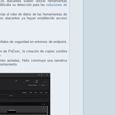
Los atacantes suelen utilizar herramientas
dificulta su detección para las
soluciones de
n más el robo de datos de las herramientas de
los atacantes ya hayan establecido acceso
señales de seguridad en entornos de endpoint,
ión de
PsExec
, la creación de copias sombra
e.
ones aisladas, Helix construye una narrativa
portamiento.