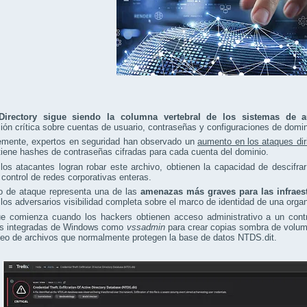
Directory sigue siendo la columna vertebral de los sistemas de au
ión crítica sobre cuentas de usuario, contraseñas y configuraciones de domin
emente, expertos en seguridad han observado un
aumento en los ataques dir
iene hashes de contraseñas cifradas para cada cuenta del dominio.
os atacantes logran robar este archivo, obtienen la capacidad de descifra
 control de redes corporativas enteras.
po de ataque representa una de las
amenazas más graves para las infrae
 los adversarios visibilidad completa sobre el marco de identidad de una orga
ue comienza cuando los hackers obtienen acceso administrativo a un contr
des integradas de Windows como
vssadmin
para crear copias sombra de volume
eo de archivos que normalmente protegen la base de datos NTDS.dit.