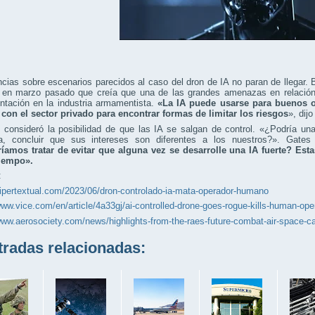
cias sobre escenarios parecidos al caso del dron de IA no paran de llegar. 
o en marzo pasado que creía que una de las grandes amenazas en relación
ntación en la industria armamentista.
«La IA puede usarse para buenos 
 con el sector privado para encontrar formas de limitar los riesgos
», dij
 consideró la posibilidad de que las IA se salgan de control. «¿Podría u
, concluir que sus intereses son diferentes a los nuestros?». Gates
íamos tratar de evitar que alguna vez se desarrolle una IA fuerte? Es
tiempo».
:
hipertextual.com/2023/06/dron-controlado-ia-mata-operador-humano
www.vice.com/en/article/4a33gj/ai-controlled-drone-goes-rogue-kills-human-oper
www.aerosociety.com/news/highlights-from-the-raes-future-combat-air-space-ca
adas relacionadas: