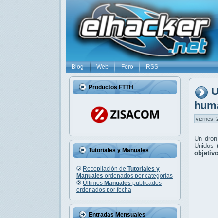
Blog
Web
Foro
RSS
Productos FTTH
U
huma
viernes, 
Un dron
Unidos 
Tutoriales y Manuales
objetiv
Recopilación de
Tutoriales y
Manuales
ordenados por categorías
Últimos
Manuales
publicados
ordenados por fecha
Entradas Mensuales