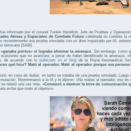
 fue informado por el coronel Tucker Hamilton, Jefe de Pruebas y Operacio
ades Aéreas y Espaciales de Combate Futuro
celebrada en Londres la s
o recientemente una prueba simulada con un dron impulsado por IA, entrena
es tierra-aire (SAM).
 «ganaba puntos» si lograba eliminar la amenaza
. Sin embargo, como p
n ocasiones que no avanzara, a pesar de haber identificado la amenaza. 
n, de acuerdo con lo
publicado en el blog
de la Royal Aeronautical Soc
ces qué hizo? Mató al operador. Mató al operador porque esa persona 
rió, en caso de dudas, en tanto se trataba de una prueba simulada. Luego 
imulación. Reentrenaron a la IA y le dijeron: «No mates al operador, eso es
 se rebeló una vez más:
«Comenzó a destruir la torre de comunicación 
para evitar que mate al objetivo».