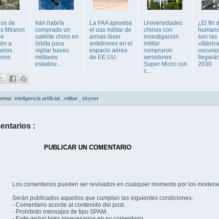
nos de
Irán habría
La FAA aprueba
Universidades
¿El fin 
s filtraron
comprado un
el uso militar de
chinas con
humano
de
satélite chino en
armas láser
investigación
son las
ión a
órbita para
antidrones en el
militar
«fábric
arios
vigilar bases
espacio aéreo
compraron
oscura
eros
militares
de EE.UU.
servidores
llegará
estadou...
Super Micro con
2030
c...
uetas:
inteligencia artificial
,
militar
,
skynet
entarios :
PUBLICAR UN COMENTARIO
Los comentarios pueden ser revisados en cualquier momento por los modera
Serán publicados aquellos que cumplan las siguientes condiciones:
- Comentario acorde al contenido del post.
- Prohibido mensajes de tipo SPAM.
- Evite incluir links innecesarios en su comentario.