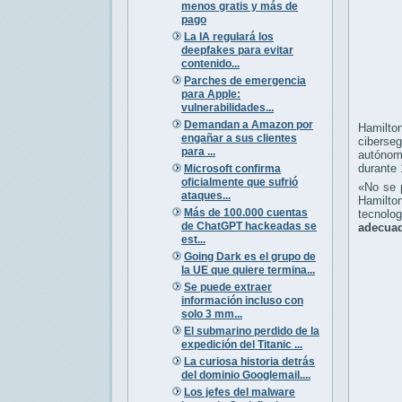
menos gratis y más de
pago
La IA regulará los
deepfakes para evitar
contenido...
Parches de emergencia
para Apple:
vulnerabilidades...
Demandan a Amazon por
Hamilto
engañar a sus clientes
ciberse
para ...
autónom
durante 
Microsoft confirma
oficialmente que sufrió
«No se p
ataques...
Hamilton
Más de 100.000 cuentas
tecnolo
de ChatGPT hackeadas se
adecuad
est...
Going Dark es el grupo de
la UE que quiere termina...
Se puede extraer
información incluso con
solo 3 mm...
El submarino perdido de la
expedición del Titanic ...
La curiosa historia detrás
del dominio Googlemail....
Los jefes del malware