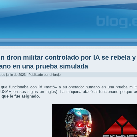
n dron militar controlado por IA se rebela 
no en una prueba simulada
2 de junio de 2023 | Publicado por el-brujo
 que funcionaba con IA «mató» a su operador humano en una prueba milit
(USAF, en sus siglas en inglés). La máquina atacó al funcionario porque
o que le fue asignado.