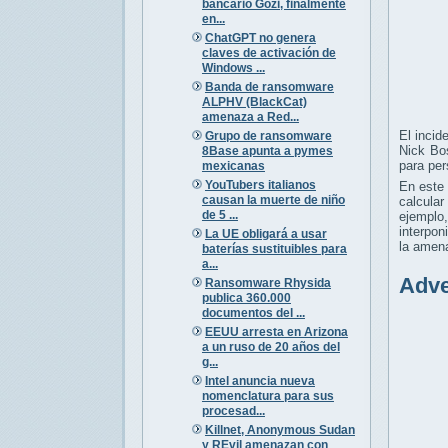
bancario Gozi, finalmente
en...
ChatGPT no genera
claves de activación de
Windows ...
Banda de ransomware
ALPHV (BlackCat)
amenaza a Red...
El incid
Grupo de ransomware
Nick Bo
8Base apunta a pymes
para per
mexicanas
YouTubers italianos
En este 
causan la muerte de niño
calcula
de 5 ...
ejemplo,
interpon
La UE obligará a usar
la amen
baterías sustituibles para
a...
Adve
Ransomware Rhysida
publica 360.000
documentos del ...
EEUU arresta en Arizona
a un ruso de 20 años del
g...
Intel anuncia nueva
nomenclatura para sus
procesad...
Killnet, Anonymous Sudan
y REvil amenazan con