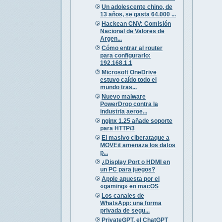
Un adolescente chino, de
13 años, se gasta 64.000 ...
Hackean CNV: Comisión
Nacional de Valores de
Argen...
Cómo entrar al router
para configurarlo:
192.168.1.1
Microsoft OneDrive
estuvo caído todo el
mundo tras...
Nuevo malware
PowerDrop contra la
industria aeroe...
nginx 1.25 añade soporte
para HTTP/3
El masivo ciberataque a
MOVEit amenaza los datos
p...
¿Display Port o HDMI en
un PC para juegos?
Apple apuesta por el
«gaming» en macOS
Los canales de
WhatsApp: una forma
privada de segu...
PrivateGPT, el ChatGPT