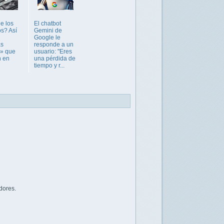
de los
El chatbot
s? Así
Gemini de
Google le
as
responde a un
s» que
usuario: "Eres
n en
una pérdida de
tiempo y r...
dores.