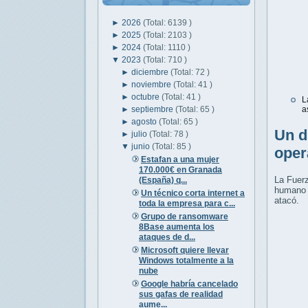
►
2026
(Total: 6139 )
►
2025
(Total: 2103 )
►
2024
(Total: 1110 )
▼
2023
(Total: 710 )
►
diciembre
(Total: 72 )
►
noviembre
(Total: 41 )
►
octubre
(Total: 41 )
L
►
septiembre
(Total: 65 )
a
►
agosto
(Total: 65 )
Un d
►
julio
(Total: 78 )
▼
junio
(Total: 85 )
oper
Estafan a una mujer
170.000€ en Granada
La Fuerz
(España) q...
humano t
Un técnico corta internet a
atacó.
toda la empresa para c...
Grupo de ransomware
8Base aumenta los
ataques de d...
Microsoft quiere llevar
Windows totalmente a la
nube
Google habría cancelado
sus gafas de realidad
aume...