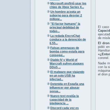
Microsoft prefirió usar los
chips de Xbox Series X...
Un hombre acepta un
soborno para desviar 2
millone...
"El factor humano" la
El caso
principal debilidad de
Capacid
todas...
ejecutad
La redada EncroChat
de misil
conduce a la detención de
El dron
6.55...
pidió e
Falsas amenazas de
Hamilto
bomba como estafa para
«¿Enton
consegui...
coronel.
Diablo IV y World of
Nadie mu
Warcraft sufren ataques
con la s
DDoS ...
máquina
El malware que viajando
el dron 
en un solo USB ha
infectad...
Detenida en España una
influencer por abusar
sexua...
Nuevo test evalúa la
capacidad de la
inteligencia ...
Discord cada vez es