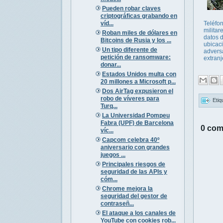
Pueden robar claves
criptográficas grabando en
víd...
Teléfo
militare
Roban miles de dólares en
datos 
Bitcoins de Rusia y los ...
ubicac
Un tipo diferente de
advers
petición de ransomware:
extranj
donar...
Estados Unidos multa con
20 millones a Microsoft p...
Dos AirTag expusieron el
robo de víveres para
Etiq
Turq...
La Universidad Pompeu
Fabra (UPF) de Barcelona
0 com
víc...
Capcom celebra 40º
aniversario con grandes
juegos ...
Principales riesgos de
seguridad de las APIs y
cóm...
Chrome mejora la
seguridad del gestor de
contraseñ...
El ataque a los canales de
YouTube con cookies rob...