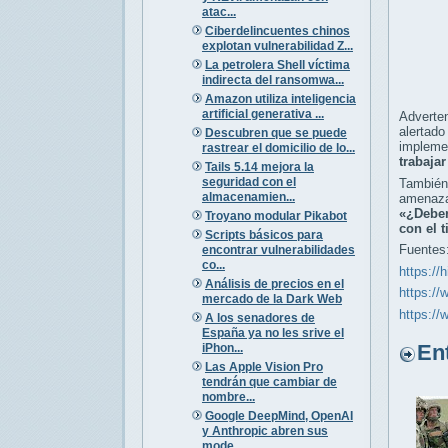
atac...
Ciberdelincuentes chinos
explotan vulnerabilidad Z...
La petrolera Shell víctima
indirecta del ransomwa...
Amazon utiliza inteligencia
artificial generativa ...
Adverten
alertad
Descubren que se puede
impleme
rastrear el domicilio de lo...
trabajar
Tails 5.14 mejora la
seguridad con el
También
almacenamien...
amenaza
«¿Deber
Troyano modular Pikabot
con el 
Scripts básicos para
Fuentes
encontrar vulnerabilidades
co...
https://
Análisis de precios en el
https://
mercado de la Dark Web
https://
A los senadores de
España ya no les srive el
Entr
iPhon...
Las Apple Vision Pro
tendrán que cambiar de
nombre...
Google DeepMind, OpenAI
y Anthropic abren sus
mode...