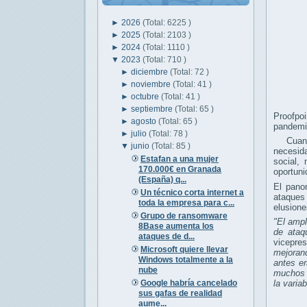
►
2026
(Total: 6225 )
►
2025
(Total: 2103 )
►
2024
(Total: 1110 )
▼
2023
(Total: 710 )
►
diciembre
(Total: 72 )
►
noviembre
(Total: 41 )
►
octubre
(Total: 41 )
►
septiembre
(Total: 65 )
Proofpo
►
agosto
(Total: 65 )
pandemia
►
julio
(Total: 78 )
Cuando 
▼
junio
(Total: 85 )
necesid
Estafan a una mujer
social,
170.000€ en Granada
oportun
(España) q...
El pano
Un técnico corta internet a
ataques 
toda la empresa para c...
elusione
Grupo de ransomware
"El ampl
8Base aumenta los
de ataq
ataques de d...
vicepre
Microsoft quiere llevar
mejoran
Windows totalmente a la
antes er
nube
muchos 
Google habría cancelado
la varia
sus gafas de realidad
aume...