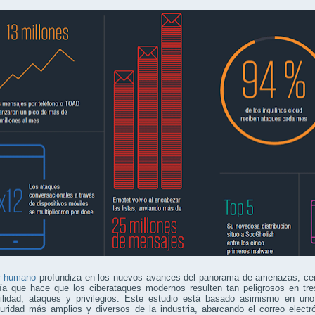
or humano
profundiza en los nuevos avances del panorama de amenazas, cen
ía que hace que los ciberataques modernos resulten tan peligrosos en tres
bilidad, ataques y privilegios. Este estudio está basado asimismo en un
uridad más amplios y diversos de la industria, abarcando el correo electr