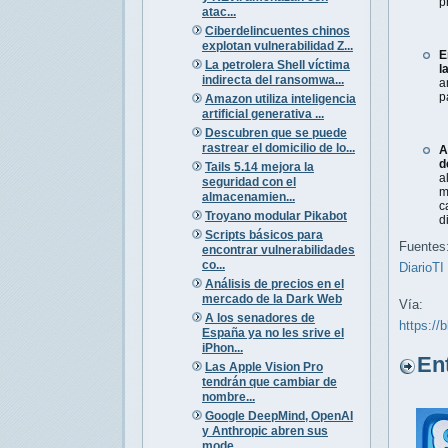
p
atac...
Ciberdelincuentes chinos
explotan vulnerabilidad Z...
E
La petrolera Shell víctima
l
indirecta del ransomwa...
a
p
Amazon utiliza inteligencia
artificial generativa ...
Descubren que se puede
rastrear el domicilio de lo...
A
d
Tails 5.14 mejora la
a
seguridad con el
m
almacenamien...
c
Troyano modular Pikabot
d
Scripts básicos para
Fuentes
encontrar vulnerabilidades
co...
DiarioTI
Análisis de precios en el
mercado de la Dark Web
Vía:
A los senadores de
https://
España ya no les srive el
iPhon...
Entr
Las Apple Vision Pro
tendrán que cambiar de
nombre...
Google DeepMind, OpenAI
y Anthropic abren sus
mode...