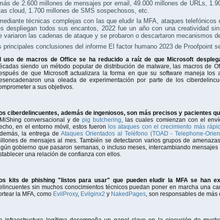
más de 2.600 millones de mensajes por email, 49.000 millones de URLs, 1.90
tas cloud, 1.700 millones de SMS sospechosos, etc.
ediante técnicas complejas con las que eludir la MFA, ataques telefónicos
s despliegan todos sus encantos, 2022 fue un año con una creatividad sin 
e variaron las cadenas de ataque y se probaron o descartaron mecanismos d
s principales conclusiones del informe El factor humano 2023 de Proofpoint se
l uso de macros de Office se ha reducido a raíz de que Microsoft desplega
écadas siendo un método popular de distribución de malware, las macros de Of
espués de que Microsoft actualizara la forma en que su software maneja los
esencadenaron una oleada de experimentación por parte de los ciberdelincue
omprometer a sus objetivos.
os ciberdelincuentes, además de ingeniosos, son más precisos y pacientes qu
MiShing conversacional y de
pig butchering
, las cuales comienzan con el env
echo, en el entorno móvil, estos fueron
los ataques con el crecimiento más rápi
demás, la entrega de
Ataques Orientados al Teléfono (TOAD - Telephone-Orient
illones de mensajes al mes. También se detectaron varios grupos de amenazas 
lgún gobierno que pasaron semanas, o incluso meses, intercambiando mensajes d
stablecer una relación de confianza con ellos.
os kits de phishing "listos para usar" que pueden eludir la MFA se han e
elincuentes sin muchos conocimientos técnicos puedan poner en marcha una ca
ortear la MFA, como
EvilProxy
,
Evilginx2
y
NakedPages
, son responsables de más 
a infraestructura legítima desempeña un papel clave en la ejecución de muc