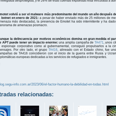
rivilegiada desprotegida, y el 26% de esas cuentas expuestas está vinculada a ad
motet volvió a ser el malware más predominante del mundo un año después de
a botnet en enero de 2021:
a pesar de haber enviado más de 25 millones de me
menaza más destacada), la presencia de Emotet ha sido intermitente y ha dado 
anorama de amenazas posmacro.
unque la delincuencia por motivos económicos domina en gran medida el pa
e APT puede tener un impacto enorme:
una amplia campaña de
TA471
, unos c
l espionaje corporativo como al gubernamental, consiguió propulsarlos a la
ensajes. Por otro lado, el grupo
TA416
, alineado con el Estado chino, fue uno
ampañas de TA416 coincidieron con el inicio de la guerra entre Rusia y Ucran
iplomáticas europeas dedicadas a los servicios de refugiados e inmigrantes.
:
blog.segu-info.com.ar/2023/06/el-factor-humano-la-debilidad-en-todas.html
adas relacionadas: