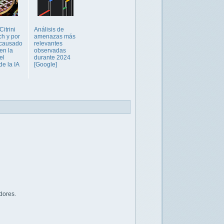
itrini
Análisis de
h y por
amenazas más
 causado
relevantes
en la
observadas
el
durante 2024
e la IA
[Google]
dores.