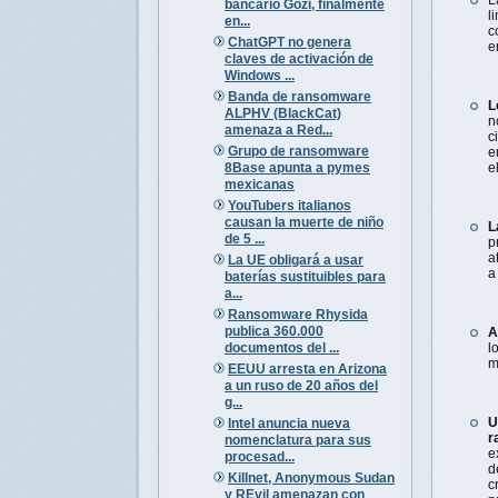
bancario Gozi, finalmente
l
en...
c
ChatGPT no genera
e
claves de activación de
Windows ...
Banda de ransomware
L
ALPHV (BlackCat)
n
amenaza a Red...
c
Grupo de ransomware
e
8Base apunta a pymes
e
mexicanas
YouTubers italianos
causan la muerte de niño
L
de 5 ...
p
a
La UE obligará a usar
a
baterías sustituibles para
a...
Ransomware Rhysida
publica 360.000
A
documentos del ...
l
m
EEUU arresta en Arizona
a un ruso de 20 años del
g...
U
Intel anuncia nueva
r
nomenclatura para sus
e
procesad...
d
Killnet, Anonymous Sudan
c
y REvil amenazan con