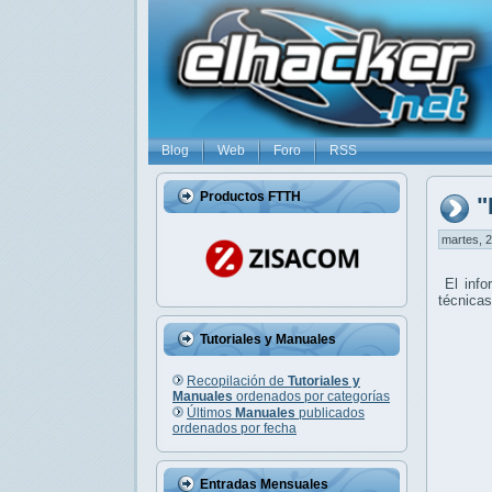
Blog
Web
Foro
RSS
Productos FTTH
"
martes, 2
El info
técnicas
Tutoriales y Manuales
Recopilación de
Tutoriales y
Manuales
ordenados por categorías
Últimos
Manuales
publicados
ordenados por fecha
Entradas Mensuales