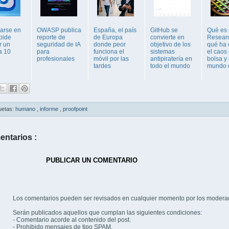
rarse en
OWASP publica
España, el país
GitHub se
Qué es C
pide
reporte de
de Europa
convierte en
Researc
r un
seguridad de IA
donde peor
objetivo de los
qué ha
a 10
para
funciona el
sistemas
el caos 
profesionales
móvil por las
antipiratería en
bolsa y 
tardes
todo el mundo
mundo d
uetas:
humano
,
informe
,
proofpoint
entarios :
PUBLICAR UN COMENTARIO
Los comentarios pueden ser revisados en cualquier momento por los modera
Serán publicados aquellos que cumplan las siguientes condiciones:
- Comentario acorde al contenido del post.
- Prohibido mensajes de tipo SPAM.