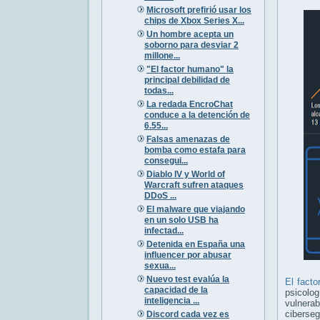
Microsoft prefirió usar los
chips de Xbox Series X...
Un hombre acepta un
soborno para desviar 2
millone...
"El factor humano" la
principal debilidad de
todas...
La redada EncroChat
conduce a la detención de
6.55...
Falsas amenazas de
bomba como estafa para
consegui...
Diablo IV y World of
Warcraft sufren ataques
DDoS ...
El malware que viajando
en un solo USB ha
infectad...
Detenida en España una
influencer por abusar
sexua...
Nuevo test evalúa la
El fact
capacidad de la
psicolog
inteligencia ...
vulnera
ciberseg
Discord cada vez es