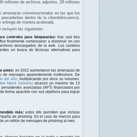
0 millones de archivos adjuntos, 28 millones
 o amenazas conversacionales en las que los
precedentes dentro de la ciberdelincuencia,
e entrega de manera acelerada.
 incluyen las siguientes:
ra controles para bloquearlas:
tras casi tres
fice finalmente comenzaron a disminuir en uso
 archivos descargados de la web. Los cambios
ntes en busca de técnicas alternativas para
e antes:
en 2022 aumentaron las amenazas de
ío de mensajes aparentemente inofensivos. De
do del año
, multiplicando por doce su volumen.
ed Attack Delivery)
alcanzó un máximo de 13
persistentes avanzadas (APT) financiados por
e forma apacible con sus objetivos para lograr
xtendido más:
estos kits permiten que incluso
mpaña de phishing. En el caso de marcos para
de un millón de mensajes de phishing al mes.
hos ataques basados en la nube y muestra las