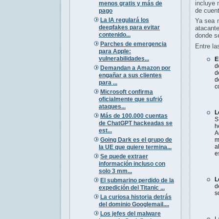
incluye 
menos gratis y más de
de cuen
pago
La IA regulará los
Ya sea m
deepfakes para evitar
atacante
contenido...
donde s
Parches de emergencia
Entre la
para Apple:
vulnerabilidades...
E
d
Demandan a Amazon por
d
engañar a sus clientes
d
para ...
c
Microsoft confirma
oficialmente que sufrió
ataques...
L
Más de 100.000 cuentas
S
de ChatGPT hackeadas se
h
est...
A
Going Dark es el grupo de
m
a
la UE que quiere termina...
e
Se puede extraer
información incluso con
solo 3 mm...
L
El submarino perdido de la
d
expedición del Titanic ...
s
La curiosa historia detrás
del dominio Googlemail....
Los jefes del malware
L