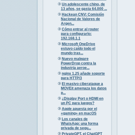
Un adolescente chino, de
13 años, se gasta 64.000 ...
Hackean CNV: Comisión
Nacional de Valores de
Argen...
Cómo entrar al router
para configurarlo:
192.168.1.1
Microsoft OneDrive
estuvo caído todo el
mundo tras...
Nuevo malware
PowerDrop contra la
industria aeroe...
nginx 1.25 añade soporte
para HTTP/3
El masivo ciberataque a
MOVEit amenaza los datos
p...
¿Display Port o HDMI en
un PC para juegos?
Apple apuesta por el
«gaming» en macOS
Los canales de
WhatsApp: una forma
privada de segu...
PrivateGPT, el ChatGPT