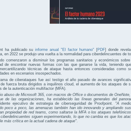
int ha publicado su
informe anual "El factor humano"
[
PDF
] donde revela
, en 2022 se produjo una vuelta a la normalidad para ciberdelincuentes de 
comenzaron a disminuir los programas sanitarios y económicos sobre la
ad de encontrar nuevas formas con las que ganarse la vida, teniendo que 
 mercantilizando técnicas de ataque hasta entonces consideradas como so
idades en escenarios insospechados.
rama de ciberataques fue así testigo el año pasado de avances significati
de fuerza bruta dirigidos a inquilinos cloud, el aumento de los ataques de s
s de la autenticación multifactor (MFA).
io abuso de Microsoft 365, con macros de Office o documentos de OneNote, 
ue de las organizaciones, ha establecido las líneas generales del pano
sidente ejecutivo de estrategia de ciberseguridad de Proofpoint.
"A medid
do poco a poco, las amenazas también han ido innovando y ampliando sus
an propiedad de red teams, como saltarse la MFA o los ataques telefónicos
ciberdelincuentes siguen experimentando, lo que no cambia es que los atac
ble más crítica en la actual cadena de ataque"
.