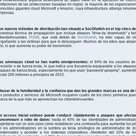
imitaciones de las protecciones basadas en reglas: la mayoría de las organizaci
onocidos gigantes cloud Microsoft y Amazon, cuya infraestructura alberga innumera
mpresas.
os nuevos métodos de distribución han situado a SocGholish en el top cinco 
ovedosa técnica de propagación que incluye ataques
"drive-by downloads"
y fal
iberdelincuentes
TA569
, que está detrás de
SocGholish
, ha sido capaz de inf
ngañando a las víctimas para que lo descarguen. Muchos de los sitios que aloj
llo, lo que aumenta su poder de transmisión.
as amenazas cloud se han vuelto omnipresentes:
el 94% de los usuarios de
recisión o de fuerza bruta, lo que indica una frecuencia equiparable a los ataque
taques de fuerza bruta, especialmente los que usan
"password spraying"
, aumentó
 casi 200 millones a principios de 2023.
busar de la familiaridad y la confianza que dan las grandes marcas es una de 
os productos y servicios de Microsoft ocuparon cuatro de los cinco primeros p
arca de la que más se aprovechan los ciberdelincuentes.
n acceso inicial exitoso puede conducir rápidamente a ataques que afecta
ansomware o robo de datos:
hasta el 40% de las identidades de administrad
xplotarse con un solo paso como restablecer una contraseña para aumentar los pr
e los administradores en la sombra ya tenía privilegios de administrador de d
redenciales y acceder a los sistemas corporativos. Alrededor del 10% de l