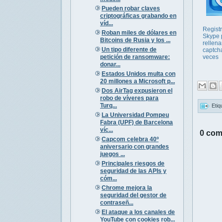
Pueden robar claves
criptográficas grabando en
víd...
Regist
Roban miles de dólares en
Skype 
Bitcoins de Rusia y los ...
rellena
Un tipo diferente de
captch
petición de ransomware:
veces
donar...
Estados Unidos multa con
20 millones a Microsoft p...
Dos AirTag expusieron el
robo de víveres para
Turq...
Etiq
La Universidad Pompeu
Fabra (UPF) de Barcelona
víc...
0 com
Capcom celebra 40º
aniversario con grandes
juegos ...
Principales riesgos de
seguridad de las APIs y
cóm...
Chrome mejora la
seguridad del gestor de
contraseñ...
El ataque a los canales de
YouTube con cookies rob...