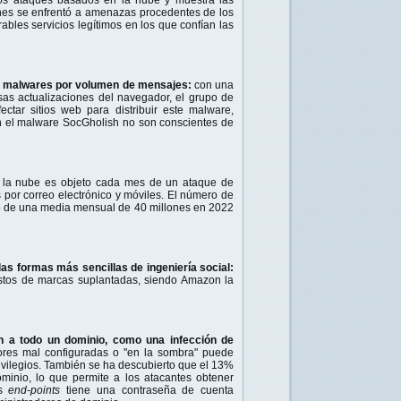
ones se enfrentó a amenazas procedentes de los
bles servicios legítimos en los que confían las
de malwares por volumen de mensajes:
con una
sas actualizaciones del navegador, el grupo de
ectar sitios web para distribuir este malware,
an el malware SocGholish no son conscientes de
 la nube es objeto cada mes de un ataque de
s por correo electrónico y móviles. El número de
 de una media mensual de 40 millones en 2022
las formas más sencillas de ingeniería social:
uestos de marcas suplantadas, siendo Amazon la
n a todo un dominio, como una infección de
ores mal configuradas o "en la sombra" puede
ivilegios. También se ha descubierto que el 13%
ominio, lo que permite a los atacantes obtener
os
end-points
tiene una contraseña de cuenta